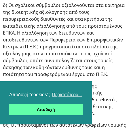
δ) Οι σχολικοί σύμβουλοι αξιολογούνται στα κριτήρια
της διοικητικής αξιολόγησης από τους
περιφερειακούς διευθυντές και στα κριτήρια της
εκπαιδευτικής αξιολόγησης από τους προϊσταμένους
ΕΠΚΑ. H αξιολόγηση των διευθυντών και
υποδιευθυντών των Περιφερεια κών Επιμορφωτικών
Κέντρων (Π.Ε.Κ.) πραγματοποιείται στο πλαίσιο της
αξιολόγησης στην οποία υπόκεινται ως σχολικοί
σύμβουλοι, οπότε συνυπολογίζεται στους τομείς
άσκησης των καθηκόντων ευθύνης τους και η
ποιότητα του προσφερόμενου έργου στο Π.Ε.Κ.
ε) Oι διευθυντές διεύθυνσης εκπαίδευσης
αξιολογούνται στα κριτήρια της διοικητικής
Αποδοχή "cookies";
Περισσότερα...
αξιολόγησης από τους περιφερειακούς διευθυντές
εκπαίδευσης και στα κριτήρια της εκπαιδευτικής
Αποδοχή
αξιολόγησης από τον προϊστάμενο ΕΠΚΑ.
στ) Οι προϊστάμενοι των αυτοτελών γραφείων νομικής