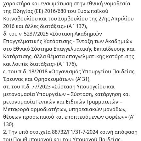
χαρακτήρα και ενσωμάτωση στην εθνική νομοθεσία
της Οδηγίας (ΕΕ) 2016/680 του Ευρωπαϊκού
Κοινοβουλίου και του Συμβουλίου της 27ης Απριλίου
2016 και άλλες διατάξεις» (Α΄ 137),
δ. του ν. 5237/2025 «Σύσταση Ακαδημιών
Επαγγελματικής Κατάρτισης - Ένταξη των Ακαδημιών
στο Εθνικό Σύστημα Επαγγελματικής Εκπαίδευσης και
Κατάρτισης, άλλα θέματα επαγγελματικής κατάρτισης
και λοιπές διατάξεις» (Α΄ 176),
ε. του π.δ. 18/2018 «Οργανισμός Υπουργείου Παιδείας,
Έρευνας και Θρησκευμάτων» (Α’ 31),
στ. του π.δ. 77/2023 «Σύσταση Υπουργείου και
μετονομασία Υπουργείων – Σύσταση, κατάργηση και
μετονομασία Γενικών και Ειδικών Γραμματειών –
Μεταφορά αρμοδιοτήτων, υπηρεσιακών μονάδων,
θέσεων προσωπικού και εποπτευόμενων φορέων» (Α’
130).
2. Tην υπό στοιχεία 88732/Γ1/31-7-2024 κοινή απόφαση
του Πρωθυπουργού και του Υπουργού Παιδείας,