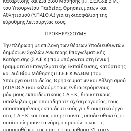
Κατάρτισης και Διά Βίου Μάθησης (Γ.Γ.Ε.Ε.Κ.&Δ.Β.Μ.)
του Υπουργείου Παιδείας, Θρησκευμάτων και
Αθλητισμού (Υ.ΠΑΙ.Θ.Α.) για τη διασφάλιση της
εύρυθμης λειτουργίας τους.
ΠΡΟΚΗΡΥΣΣΟΥΜΕ
Την πλήρωση με επιλογή των θέσεων Υποδιευθυντών
δημόσιων Σχολών Ανώτερης Επαγγελματικής
Κατάρτισης (Σ.Α.Ε.Κ.) που υπάγονται στη Γενική
Γραμματεία Επαγγελματικής Εκπαίδευσης, Κατάρτισης
και Διά Βίου Μάθησης (Γ.Γ.Ε.Ε.Κ.&Δ.Β.Μ.) του
Υπουργείου Παιδείας, Θρησκευμάτων και Αθλητισμού
(Υ.ΠΑΙ.Θ.Α.) και καλούμε τους ενδιαφερόμενους
μόνιμους εκπαιδευτικούς Σ.Α.Ε.Κ., διοικητικούς
υπαλλήλους με οποιαδήποτε σχέση εργασίας, τους
αποσπασμένους εκπαιδευτικούς για διοικητικό έργο
στις Σ.Α.Ε.Κ. και τους υπηρετούντες υποδιευθυντές οι
οποίοι πληρούν τα νόμιμα προσόντα και τις
προϋποθέσεις της παρ. 7, του άρθρου 31, του ν.