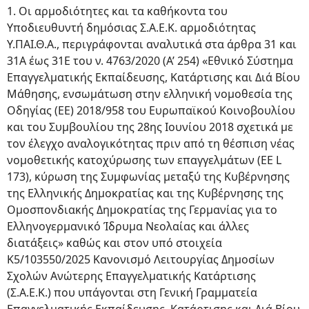
1. Οι αρμοδιότητες και τα καθήκοντα του
Υποδιευθυντή δημόσιας Σ.Α.Ε.Κ. αρμοδιότητας
Υ.ΠΑΙ.Θ.Α., περιγράφονται αναλυτικά στα άρθρα 31 και
31Α έως 31Ε του ν. 4763/2020 (Α’ 254) «Εθνικό Σύστημα
Επαγγελματικής Εκπαίδευσης, Κατάρτισης και Διά Βίου
Μάθησης, ενσωμάτωση στην ελληνική νομοθεσία της
Οδηγίας (ΕΕ) 2018/958 του Ευρωπαϊκού Κοινοβουλίου
και του Συμβουλίου της 28ης Ιουνίου 2018 σχετικά με
τον έλεγχο αναλογικότητας πριν από τη θέσπιση νέας
νομοθετικής κατοχύρωσης των επαγγελμάτων (EE L
173), κύρωση της Συμφωνίας μεταξύ της Κυβέρνησης
της Ελληνικής Δημοκρατίας και της Κυβέρνησης της
Ομοσπονδιακής Δημοκρατίας της Γερμανίας για το
Ελληνογερμανικό Ίδρυμα Νεολαίας και άλλες
διατάξεις» καθώς και στον υπό στοιχεία
Κ5/103550/2025 Κανονισμό Λειτουργίας Δημοσίων
Σχολών Ανώτερης Επαγγελματικής Κατάρτισης
(Σ.Α.Ε.Κ.) που υπάγονται στη Γενική Γραμματεία