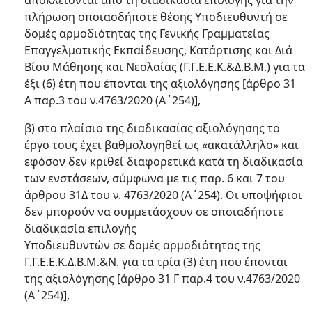
αποκλείονται από τη διαδικασία επιλογής για την
πλήρωση οποιασδήποτε θέσης Υποδιευθυντή σε
δομές αρμοδιότητας της Γενικής Γραμματείας
Επαγγελματικής Εκπαίδευσης, Κατάρτισης και Διά
Βίου Μάθησης και Νεολαίας (Γ.Γ.Ε.Ε.Κ.&Δ.Β.Μ.) για τα
έξι (6) έτη που έπονται της αξιολόγησης [άρθρο 31
Α παρ.3 του ν.4763/2020 (Α΄254)],
β) στο πλαίσιο της διαδικασίας αξιολόγησης το
έργο τους έχει βαθμολογηθεί ως «ακατάλληλο» και
εφόσον δεν κριθεί διαφορετικά κατά τη διαδικασία
των ενστάσεων, σύμφωνα με τις παρ. 6 και 7 του
άρθρου 31Δ του ν. 4763/2020 (Α΄254). Οι υποψήφιοι
δεν μπορούν να συμμετάσχουν σε οποιαδήποτε
διαδικασία επιλογής
Υποδιευθυντών σε δομές αρμοδιότητας της
Γ.Γ.Ε.Ε.Κ.Δ.Β.Μ.&Ν. για τα τρία (3) έτη που έπονται
της αξιολόγησης [άρθρο 31 Γ παρ.4 του ν.4763/2020
(Α΄254)],