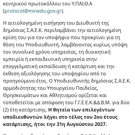
κεντρικού πρωτοκόλλου του Υ.ΠΑΙ.Θ.Α
(
protocol@minedu.gov.gr
).
Η αιτιολογημένη εισήγηση του Διευθυντή της
δημόσιας Σ.Α.Ε.Κ. περιλαμβάνει την αιτιολογημένη
κρίση του για τον υποψήφιο που προκρίνει για τη
θέση του Υποδιευθυντή, λαμβάνοντας κυρίως υπόψη
τον συνολικό χρόνο υπηρεσίας, τη διοικητική
εμπειρία ή εκπαιδευτική υπηρεσία στην
επαγγελματική εκπαίδευση ή κατάρτιση και την
έκθεση αξιολόγησης του υποψηφίου από το
προηγούμενο έτος. Ο Υποδιευθυντής δημόσιας Σ.Α.Ε.Κ.
αρμοδιότητας του Υπουργείου Παιδείας,
Θρησκευμάτων και Αθλητισμού ορίζεται και
τοποθετείται με απόφαση του Γ.Γ.Ε.Ε.Κ.&Δ.Β.Μ. για δύο
(2) έτη κατάρτισης.
Η θητεία των επιλεγέντων
υποδιευθυντών λήγει στο τέλος του 2ου έτους
κατάρτισης, ήτοι την 31η Αυγούστου 2027.