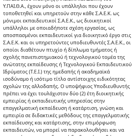
Υ.ΠΑΙ.Θ.Α., έχουν μόνο οι υπάλληλοι που έχουν
τοποθετηθεί και υπηρετούν στην κάθε Σ.Α.Ε.Κ. ως
μόνιμοι εκπαιδευτικοί Σ.Α.Ε.Κ., ως διοικητικοί
υπάλληλοι με οποιαδήποτε σχέση εργασίας, ως
αποσπασμένοι εκπαιδευτικοί για διοικητικό έργο στις
Σ.Α.Ε.Κ. και οι υπηρετούντες υποδιευθυντές Σ.Α.Ε.Κ., οι
οποίοι διαθέτουν πτυχίο ή δίπλωμα τμήματος ή
σχολής πανεπιστημιακού ή τεχνολογικού τομέα της
ανώτατης εκπαίδευσης ή Τεχνολογικού Εκπαιδευτικού
Ιδρύματος (Τ.Ε.Ι.) της ημεδαπής ή ακαδημαϊκά
ισοδύναμο ή ισότιμο τίτλο αντίστοιχης ειδικότητας
σχολών της αλλοδαπής. Ο υποψήφιος Υποδιευθυντής
πρέπει να έχει τουλάχιστον δύο (2) έτη διοικητικής
εμπειρίας ή εκπαιδευτικής υπηρεσίας στην
επαγγελματική εκπαίδευση ή κατάρτιση, γνώση και
εμπειρία σε διδακτικές μεθόδους της επαγγελματικής
εκπαίδευσης και κατάρτισης, στην επιμόρφωση
εκπαιδευτών, να μπορεί να παρακολουθήσει και να