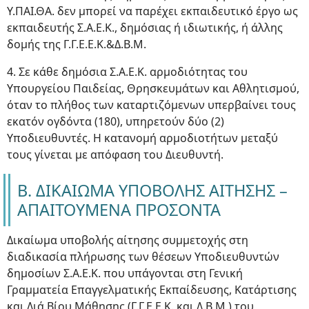
Υ.ΠΑΙ.ΘΑ. δεν μπορεί να παρέχει εκπαιδευτικό έργο ως
εκπαιδευτής Σ.Α.Ε.Κ., δημόσιας ή ιδιωτικής, ή άλλης
δομής της Γ.Γ.Ε.Ε.Κ.&Δ.Β.Μ.
4. Σε κάθε δημόσια Σ.Α.Ε.Κ. αρμοδιότητας του
Υπουργείου Παιδείας, Θρησκευμάτων και Αθλητισμού,
όταν το πλήθος των καταρτιζόμενων υπερβαίνει τους
εκατόν ογδόντα (180), υπηρετούν δύο (2)
Υποδιευθυντές. Η κατανομή αρμοδιοτήτων μεταξύ
τους γίνεται με απόφαση του Διευθυντή.
Β. ΔΙΚΑΙΩΜΑ ΥΠΟΒΟΛΗΣ ΑΙΤΗΣΗΣ –
ΑΠΑΙΤΟΥΜΕΝΑ ΠΡΟΣΟΝΤΑ
Δικαίωμα υποβολής αίτησης συμμετοχής στη
διαδικασία πλήρωσης των θέσεων Υποδιευθυντών
δημοσίων Σ.Α.Ε.Κ. που υπάγονται στη Γενική
Γραμματεία Επαγγελματικής Εκπαίδευσης, Κατάρτισης
και Διά Βίου Μάθησης (Γ.Γ.Ε.Ε.Κ. και Δ.Β.Μ.) του