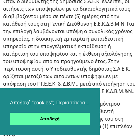
Όταν ο Διευθυντής της δημόσιας Σ.Α.Ε.Κ. ελλείπει, οι
αιτήσεις των υποψηφίων με τα δικαιολογητικά τους
διαβιβάζονται μέσα σε πέντε (5) ημέρες από την
κατάθεσή τους στη Γενική Διεύθυνση Ε.Ε.Κ.Δ.Β.Μ.Ν. Για
την επιλογή λαμβάνονται υπόψη ο συνολικός χρόνος
υπηρεσίας, η διοικητική εμπειρία ή εκπαιδευτική
υπηρεσία στην επαγγελματική εκπαίδευση ή
κατάρτιση του υποψηφίου και η έκθεση αξιολόγησης
του υποψηφίου από το προηγούμενο έτος. Στηv
περίπτωση αυτή, ο Υποδιευθυντής δημόσιας Σ.Α.Ε.Κ.
ορίζεται μεταξύ των αιτούντων υποψηφίων, με
απόφαση του Γ.Γ.Ε.Ε.Κ. & Δ.Β.Μ., μετά από εισήγηση του
Προϊσταμένου της Γενικής Διεύθυνσης Ε.Ε.Κ.Δ.Β.Μ.&Ν..
Αποδοχή "cookies";
Περισσότερα...
Σε περίπτωση επιλογής αποσπασμένου μόνιμου
εκπαιδευτικού για τη θέση του Υποδιευθυντή
δημόσιας Σ.Α.Ε.Κ., η απόφαση απόσπασής του στη
Αποδοχή
Σ.Α.Ε.Κ. παρατείνεται αυτοδίκαια για ένα (1) επιπλέον
έτος.