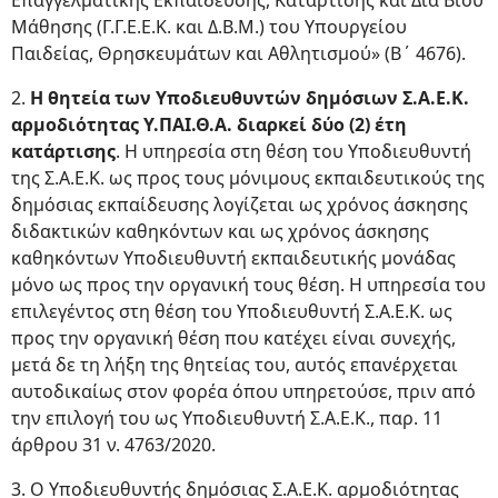
Επαγγελματικής Εκπαίδευσης, Κατάρτισης και Διά Βίου
Μάθησης (Γ.Γ.Ε.Ε.Κ. και Δ.Β.Μ.) του Υπουργείου
Παιδείας, Θρησκευμάτων και Αθλητισμού» (Β΄ 4676).
2.
Η θητεία των Υποδιευθυντών δημόσιων Σ.Α.Ε.Κ.
αρμοδιότητας Υ.ΠΑΙ.Θ.Α. διαρκεί δύο (2) έτη
κατάρτισης
. Η υπηρεσία στη θέση του Υποδιευθυντή
της Σ.Α.Ε.Κ. ως προς τους μόνιμους εκπαιδευτικούς της
δημόσιας εκπαίδευσης λογίζεται ως χρόνος άσκησης
διδακτικών καθηκόντων και ως χρόνος άσκησης
καθηκόντων Υποδιευθυντή εκπαιδευτικής μονάδας
μόνο ως προς την οργανική τους θέση. Η υπηρεσία του
επιλεγέντος στη θέση του Υποδιευθυντή Σ.Α.Ε.Κ. ως
προς την οργανική θέση που κατέχει είναι συνεχής,
μετά δε τη λήξη της θητείας του, αυτός επανέρχεται
αυτοδικαίως στον φορέα όπου υπηρετούσε, πριν από
την επιλογή του ως Υποδιευθυντή Σ.Α.Ε.Κ., παρ. 11
άρθρου 31 ν. 4763/2020.
3. Ο Υποδιευθυντής δημόσιας Σ.Α.Ε.Κ. αρμοδιότητας