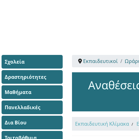
Εκπαιδευτικοί
Ωράρι
Σχολεία
Δραστηριότητες
Αναθέσει
Μαθήματα
Πανελλαδικές
Δια Βίου
Εκπαιδευτική Κλίμακα
Τριτοβάθμια