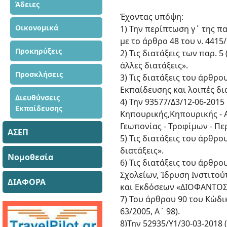
Άδειες
Έχοντας υπόψη:
Οικονομικά
1) Την περίπτωση γ΄ της π
με το άρθρο 48 του ν. 4415/
Προκηρύξεις
2) Τις διατάξεις των παρ. 5
άλλες διατάξεις».
Προσκλήσεις
3) Τις διατάξεις του άρθρ
Εκπαίδευσης και λοιπές δι
Διευθύνσεις
4) Την 93577/Δ3/12-06-20
Εκπαίδευσης
Κηπουρικής,Κηπουρικής - 
Γεωπονίας - Τροφίμων - Πε
ΑΣΕΠ
5) Τις διατάξεις του άρθρο
διατάξεις».
Νομοθεσία
6) Τις διατάξεις του άρθρ
Σχολείων, Ίδρυση Ινστιτο
ΔΙΑΦΟΡΑ
και Εκδόσεων «ΔΙΟΦΑΝΤΟΣ» 
7) Του άρθρου 90 του Κώδι
63/2005, Α΄ 98).
8)Την 52935/Υ1/30-03-2018