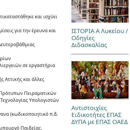
ντικαταστάθηκε και ισχύει
ΙΣΤΟΡΙΑ Α Λυκείου /
θμίσεις για την έρευνα και
Οδηγίες
Διδασκαλίας
 Δευτεροβάθμιας
ηρίων
λιεργειών σε εργαστήρια
ής Αττικής και άλλες
ων Πρότυπων Πειραματικών
υ Τεχνολογίας Υπολογιστών
Αντιστοιχίες
Ειδικοτήτες ΕΠΑΣ
γανα (κωδικοποιητικό π.δ.
ΔΥΠΑ με ΕΠΑΣ ΟΑΕΔ
φυπουργό Παιδείας,