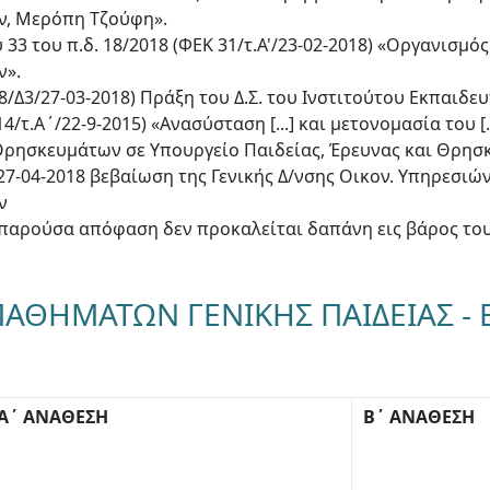
ν, Μερόπη Τζούφη».
υ 33 του π.δ. 18/2018 (ΦΕΚ 31/τ.Α'/23-02-2018) «Οργανισμό
ν».
48/Δ3/27-03-2018) Πράξη του Δ.Σ. του Ινστιτούτου Εκπαιδευ
14/τ.Α΄/22-9-2015) «Ανασύσταση [...] και μετονομασία του [
Θρησκευμάτων σε Υπουργείο Παιδείας, Έρευνας και Θρησκευ
1/27-04-2018 βεβαίωση της Γενικής Δ/νσης Οικον. Υπηρεσιώ
ν
ην παρούσα απόφαση δεν προκαλείται δαπάνη εις βάρος το
ΜΑΘΗΜΑΤΩΝ ΓΕΝΙΚΗΣ ΠΑΙΔΕΙΑΣ -
Α΄ ΑΝΑΘΕΣΗ
Β΄ ΑΝΑΘΕΣΗ