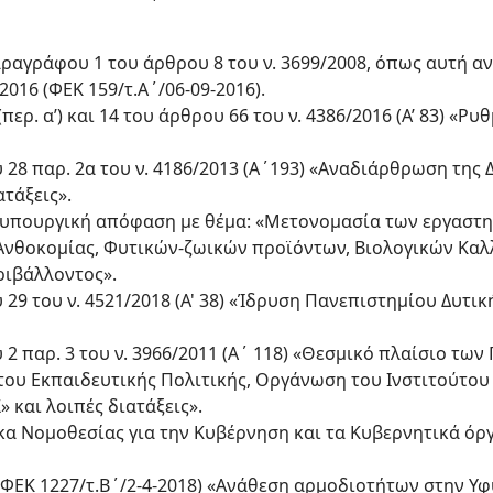
αραγράφου 1 του άρθρου 8 του ν. 3699/2008, όπως αυτή α
2016 (ΦΕΚ 159/τ.Α΄/06-09-2016).
 (περ. α’) και 14 του άρθρου 66 του ν. 4386/2016 (Α’ 83) «Ρυ
ου 28 παρ. 2α του ν. 4186/2013 (Α΄193) «Αναδιάρθρωση της
ατάξεις».
15 υπουργική απόφαση με θέμα: «Μετονομασία των εργαστ
Ανθοκομίας, Φυτικών-ζωικών προϊόντων, Βιολογικών Καλ
ριβάλλοντος».
υ 29 του ν. 4521/2018 (Α' 38) «Ίδρυση Πανεπιστημίου Δυτικ
ου 2 παρ. 3 του ν. 3966/2011 (Α΄ 118) «Θεσμικό πλαίσιο τ
ύτου Εκπαιδευτικής Πολιτικής, Οργάνωση του Ινστιτούτο
και λοιπές διατάξεις».
κα Νομοθεσίας για την Κυβέρνηση και τα Κυβερνητικά όρ
 (ΦΕΚ 1227/τ.Β΄/2-4-2018) «Ανάθεση αρμοδιοτήτων στην Υ