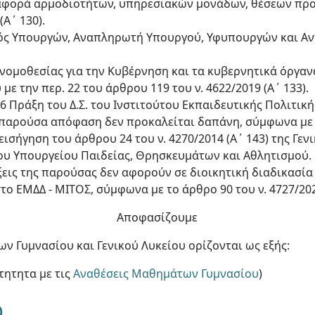
αφορά αρμοδιοτήτων, υπηρεσιακών μονάδων, θέσεων πρ
Α΄ 130).
ισμός Υπουργών, Αναπληρωτή Υπουργού, Υφυπουργών και Α
νομοθεσίας για την Κυβέρνηση και τα κυβερνητικά όργανα (
με την περ. 22 του άρθρου 119 του ν. 4622/2019 (Α΄ 133).
026 Πράξη του Δ.Σ. του Ινστιτούτου Εκπαιδευτικής Πολιτική
ν παρούσα απόφαση δεν προκαλείται δαπάνη, σύμφωνα με 
εισήγηση του άρθρου 24 του ν. 4270/2014 (Α΄ 143) της Γεν
υ Υπουργείου Παιδείας, Θρησκευμάτων και Αθλητισμού.
άξεις της παρούσας δεν αφορούν σε διοικητική διαδικασία
 ΕΜΔΔ - ΜΙΤΟΣ, σύμφωνα με το άρθρο 90 του ν. 4727/2020
Αποφασίζουμε
ν Γυμνασίου και Γενικού Λυκείου ορίζονται ως εξής:
τητητα με τις
Αναθέσεις Μαθημάτων Γυμνασίου
)
Ο