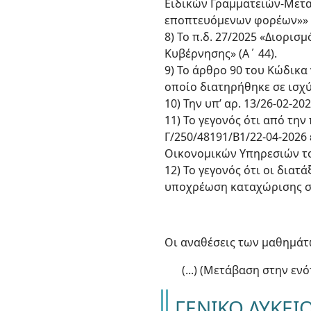
Ειδικών Γραμματειών-Μετ
εποπτευόμενων φορέων»» (
8) Το π.δ. 27/2025 «Διορ
Κυβέρνησης» (Α΄ 44).
9) Το άρθρο 90 του Κώδικα 
οποίο διατηρήθηκε σε ισχύ 
10) Την υπ’ αρ. 13/26-02-2
11) Το γεγονός ότι από τη
Γ/250/48191/Β1/22-04-2026 
Οικονομικών Υπηρεσιών το
12) Το γεγονός ότι οι διατ
υποχρέωση καταχώρισης στο
Οι αναθέσεις των μαθημάτω
(...) (Μετάβαση στην ενό
ΓΕΝΙΚΟ ΛΥΚΕΙ