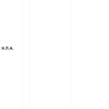
Η.Π.Α.