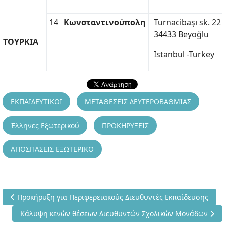
14
Κωνσταντινούπολη
Turnacibaşı sk. 22 
34433 Beyoğlu
ΤΟΥΡΚΙΑ
Istanbul -Turkey
ΕΚΠΑΙΔΕΥΤΙΚΟΙ
ΜΕΤΑΘΕΣΕΙΣ ΔΕΥΤΕΡΟΒΑΘΜΙΑΣ
Έλληνες Εξωτερικού
ΠΡΟΚΗΡΥΞΕΙΣ
ΑΠΟΣΠΑΣΕΙΣ ΕΞΩΤΕΡΙΚΟ
Προηγούμενο άρθρο: Προκήρυξη για Περιφερειακούς Διευθυντέ
Προκήρυξη για Περιφερειακούς Διευθυντές Εκπαίδευσης
Επόμενο άρθρο: Κάλυψη κενών θέσεων Διευθυντών Σχολικ
Κάλυψη κενών θέσεων Διευθυντών Σχολικών Μονάδων