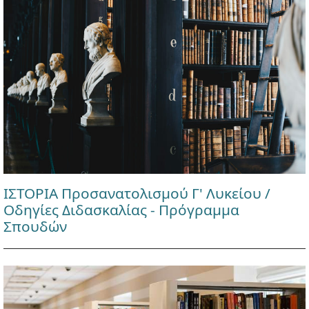
ΙΣΤΟΡΙΑ Προσανατολισμού Γ' Λυκείου /
Οδηγίες Διδασκαλίας - Πρόγραμμα
Σπουδών