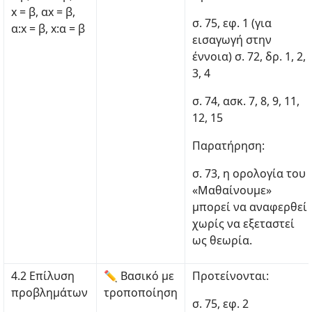
x = β, αx = β,
σ. 75, εφ. 1 (για
α:x = β, x:α = β
εισαγωγή στην
έννοια) σ. 72, δρ. 1, 2,
3, 4
σ. 74, ασκ. 7, 8, 9, 11,
12, 15
Παρατήρηση:
σ. 73, η ορολογία του
«Μαθαίνουμε»
μπορεί να αναφερθεί
χωρίς να εξεταστεί
ως θεωρία.
4.2 Επίλυση
✏ Βασικό με
Προτείνονται:
προβλημάτων
τροποποίηση
σ. 75, εφ. 2