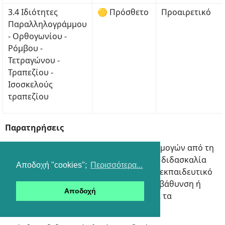
3.4 Ιδιότητες
🟡 Πρόσθετο
Προαιρετικό
Παραλληλογράμμου
- Ορθογωνίου -
Ρόμβου -
Τετραγώνου -
Τραπεζίου -
Ισοσκελούς
τραπεζίου
Παρατηρήσεις
Η εξαίρεση εννοιών/παραγράφων/εφαρμογών από τη
διδακτέα ύλη, καθώς και η προαιρετική διδασκαλία
Αποδοχή "cookies";
Περισσότερα...
κάποιων άλλων, επιτρέπουν στον/στην εκπαιδευτικό
να αφιερώσει περισσότερο χρόνο σε εμβάθυνση ή
Αποδοχή
εξειδίκευση, ανάλογα με τις ανάγκες και τα
ενδιαφέροντα των μαθητών/τριών.