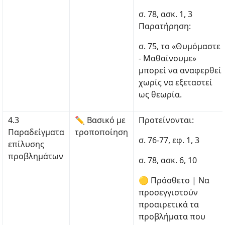
σ. 78, ασκ. 1, 3
Παρατήρηση:
σ. 75, το «Θυμόμαστε
- Μαθαίνουμε»
μπορεί να αναφερθεί
χωρίς να εξεταστεί
ως θεωρία.
4.3
✏ Βασικό με
Προτείνονται:
Παραδείγματα
τροποποίηση
σ. 76-77, εφ. 1, 3
επίλυσης
προβλημάτων
σ. 78, ασκ. 6, 10
🟡 Πρόσθετο | Να
προσεγγιστούν
προαιρετικά τα
προβλήματα που