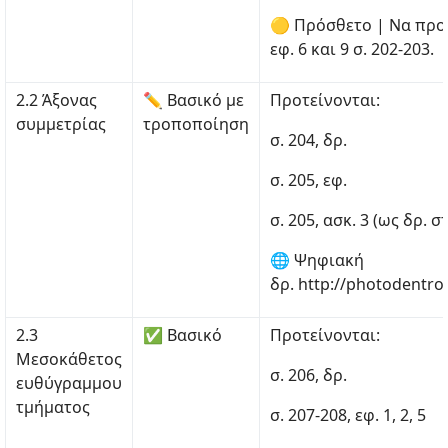
🟡 Πρόσθετο | Να προ
εφ. 6 και 9 σ. 202-203.
2.2 Άξονας
✏ Βασικό με
Προτείνονται:
συμμετρίας
τροποποίηση
σ. 204, δρ.
σ. 205, εφ.
σ. 205, ασκ. 3 (ως δρ. σ
🌐 Ψηφιακή
δρ. http://photodentro
2.3
✅ Βασικό
Προτείνονται:
Μεσοκάθετος
σ. 206, δρ.
ευθύγραμμου
τμήματος
σ. 207-208, εφ. 1, 2, 5