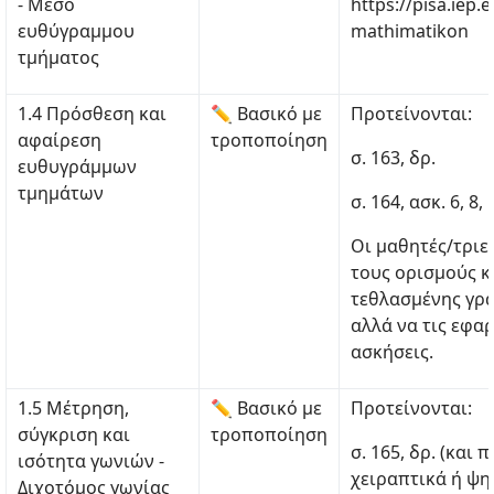
- Μέσο
https://pisa.iep
ευθύγραμμου
mathimatikon
τμήματος
1.4 Πρόσθεση και
✏ Βασικό με
Προτείνονται:
αφαίρεση
τροποποίηση
σ. 163, δρ.
ευθυγράμμων
τμημάτων
σ. 164, ασκ. 6, 8
Οι μαθητές/τριε
τους ορισμούς κα
τεθλασμένης γρ
αλλά να τις εφα
ασκήσεις.
1.5 Μέτρηση,
✏ Βασικό με
Προτείνονται:
σύγκριση και
τροποποίηση
σ. 165, δρ. (και
ισότητα γωνιών -
χειραπτικά ή ψη
Διχοτόμος γωνίας