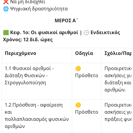
❌ Να μη διδαχθεί
🌐 Ψηφιακή δραστηριότητα
ΜΕΡΟΣ Α΄
🟩 Κεφ. 1ο: Οι φυσικοί αριθμοί | 🕒 Ενδεικτικός
Χρόνος: 12 διδ. ώρες
Περιεχόμενο
Οδηγία
Σχόλιο/Πα
1.1 Φυσικοί αριθμοί -
🟡
Προαιρετικό
Διάταξη Φυσικών -
Πρόσθετο
ασκήσεις γι
Στρογγυλοποίηση
διάταξη κα
αριθμών.
1.2 Πρόσθεση - αφαίρεση
🟡
Προαιρετικό
και
Πρόσθετο
ασκήσεις γι
πολλαπλασιασμός φυσικών
πράξεις φυσ
αριθμών