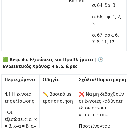
Βασικό
σ. 64, δρ. 3
σ. 66, εφ. 1, 2,
3
σ. 67, ασκ. 6,
7, 8, 11, 12
🟩 Κεφ. 4ο: Εξισώσεις και Προβλήματα | 🕒
Ενδεικτικός Χρόνος: 4 διδ. ώρες
Περιεχόμενο
Οδηγία
Σχόλιο/Παρατήρηση
4.1 Η έννοια
✏ Βασικό με
❌ Να μη διδαχθούν
της εξίσωσης
τροποποίηση
οι έννοιες «αδύνατη
εξίσωση» και
- Οι
«ταυτότητα».
εξισώσεις: α+x
= β, x–α = β, α–
Προτείνονται: