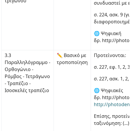
τριγώνου
συνδυαστεί με ε
σ. 224, ασκ. 9 (
διαφοροποιημέν
🌐 Ψηφιακή
δρ. http://photo
3.3
✏ Βασικό με
Προτείνονται:
Παραλληλόγραμμο -
τροποποίηση
σ. 227, εφ. 1, 2, 3
Ορθογώνιο -
Ρόμβος - Τετράγωνο
σ. 227, ασκ. 1, 2, 
- Τραπέζιο -
Ισοσκελές τραπέζιο
🌐 Ψηφιακές
δρ. http://phot
http://photoden
Επίσης, προτείν
ταξινόμηση: (...)