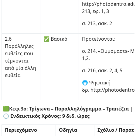
http://photodentro.edu
213, εφ. 1, 3
σ. 213, ασκ. 2
2.6
✅ Βασικό
Προτείνονται:
Παράλληλες
σ. 214, «Θυμόμαστε- Μα
ευθείες που
1,2.
τέμνονται
από μία άλλη
σ. 216, ασκ. 2, 4, 5
ευθεία
🌐 Ψηφιακή
δρ. http://photodentro
🟩Κεφ.3ο: Τρίγωνα – Παραλληλόγραμμα – Τραπέζια |
🕒 Ενδεικτικός Χρόνος: 9 διδ. ώρες
Περιεχόμενο
Οδηγία
Σχόλιο / Παρα