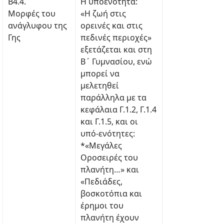
Β4.4.
Η υποενότητα:
Μορφές του
«Η ζωή στις
ανάγλυφου της
ορεινές και στις
Γης
πεδινές περιοχές»
εξετάζεται και στη
Β΄ Γυμνασίου, ενώ
μπορεί να
μελετηθεί
παράλληλα με τα
κεφάλαια Γ.1.2, Γ.1.4
και Γ.1.5, και οι
υπό-ενότητες:
*«Μεγάλες
Οροσειρές του
πλανήτη…» και
«Πεδιάδες,
βοσκοτόπια και
έρημοι του
πλανήτη έχουν