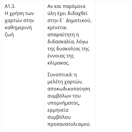
Α1.3.
Αν και παρόμοια
Η χρήση των
ύλη έχει διδαχθεί
χαρτών στην
στην Ε΄ Δημοτικού,
καθημερινή
κρίνεται
ζωή
απαραίτητη η
διδασκαλία, λόγω
της δυσκολίας της
έννοιας της
κλίμακας.
Συνοπτικά: η
μελέτη χαρτών,
αποκωδικοποίηση
συμβόλων του
υπομνήματος,
ερμηνεία
συμβόλου
προσανατολισμού.