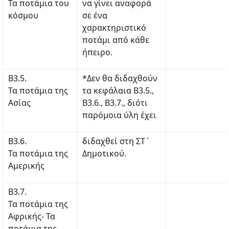
Τα ποτάμια του
να γίνει αναφορά
κόσμου
σε ένα
χαρακτηριστικό
ποτάμι από κάθε
ήπειρο.
Β3.5.
*Δεν θα διδαχθούν
Τα ποτάμια της
τα κεφάλαια Β3.5.,
Ασίας
Β3.6., Β3.7., διότι
παρόμοια ύλη έχει
Β3.6.
διδαχθεί στη ΣΤ΄
Τα ποτάμια της
Δημοτικού.
Αμερικής
Β3.7.
Τα ποτάμια της
Αφρικής- Τα
ποτάμια της