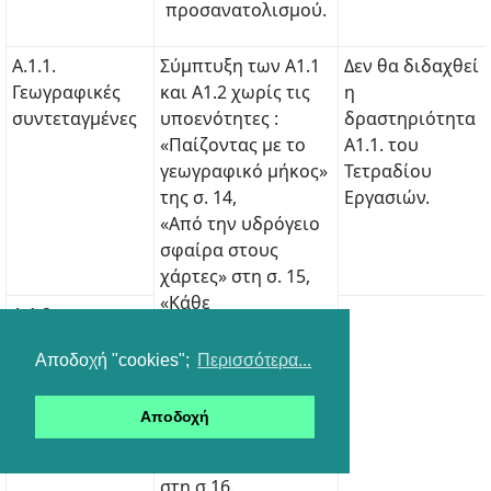
προσανατολισμού.
Α.1.1.
Σύμπτυξη των Α1.1
Δεν θα διδαχθεί
Γεωγραφικές
και Α1.2 χωρίς τις
η
συντεταγμένες
υποενότητες :
δραστηριότητα
«Παίζοντας με το
Α1.1. του
γεωγραφικό μήκος»
Τετραδίου
της σ. 14,
Εργασιών.
«Από την υδρόγειο
σφαίρα στους
χάρτες» στη σ. 15,
«Κάθε
Α.1.2.
χαρτογραφική
Παιχνίδια με
προβολή έχει και…
Αποδοχή "cookies";
Περισσότερα...
τις
συνέπειες!!!» στις σ.
γεωγραφικές
15, 16 και
συντεταγμένες
Αποδοχή
«Ας κάνουμε τους
χαρτογράφους…»
στη σ.16.