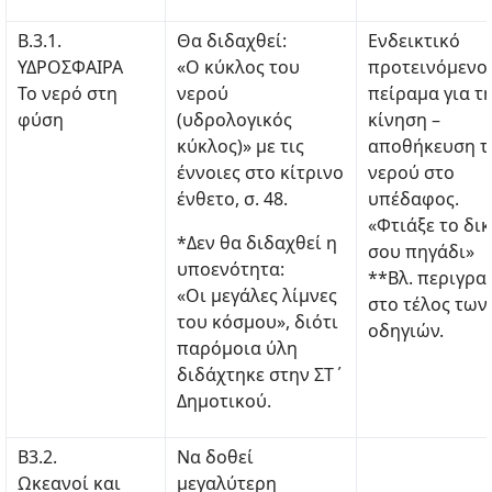
Β.3.1.
Θα διδαχθεί:
Ενδεικτικό
ΥΔΡΟΣΦΑΙΡΑ
«Ο κύκλος του
προτεινόμενο
Το νερό στη
νερού
πείραμα για τ
φύση
(υδρολογικός
κίνηση –
κύκλος)» με τις
αποθήκευση τ
έννοιες στο κίτρινο
νερού στο
ένθετο, σ. 48.
υπέδαφος.
«Φτιάξε το δι
*Δεν θα διδαχθεί η
σου πηγάδι»
υποενότητα:
**Βλ. περιγρα
«Οι μεγάλες λίμνες
στο τέλος των
του κόσμου», διότι
οδηγιών.
παρόμοια ύλη
διδάχτηκε στην ΣΤ΄
Δημοτικού.
Β3.2.
Να δοθεί
Ωκεανοί και
μεγαλύτερη