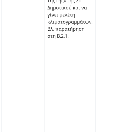
της Γης» της ΣΤ΄
Δημοτικού και να
γίνει μελέτη
κλιματογραμμάτων.
Βλ. παρατήρηση
στη Β.2.1.