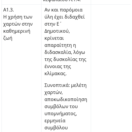
Α1.3.
Αν και παρόμοια
Η χρήση των
ύλη έχει διδαχθεί
χαρτών στην
στην Ε΄
καθημερινή
Δημοτικού,
ζωή
κρίνεται
απαραίτητη η
διδασκαλία, λόγω
της δυσκολίας της
έννοιας της
κλίμακας.
Συνοπτικά: μελέτη
χαρτών,
αποκωδικοποίηση
συμβόλων του
υπομνήματος,
ερμηνεία
συμβόλου