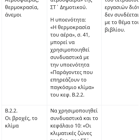
θερμοκρασία,
ΣΤ΄ Δημοτικού.
εργασιών διότ
άνεμοι
δεν συνδέεται
H υποενότητα:
με το θέμα το
«Η θερμοκρασία
βιβλίου.
του αέρα», σ. 41,
μπορεί να
χρησιμοποιηθεί
συνδυαστικά με
την υποενότητα
«Παράγοντες που
επηρεάζουν το
παγκόσμιο κλίμα»
του κεφ. Β.2.2.
Β.2.2.
Να χρησιμοποιηθεί
Οι βροχές, το
συνδυαστικά και το
κλίμα
κεφάλαιο 10: «Οι
κλιματικές ζώνες