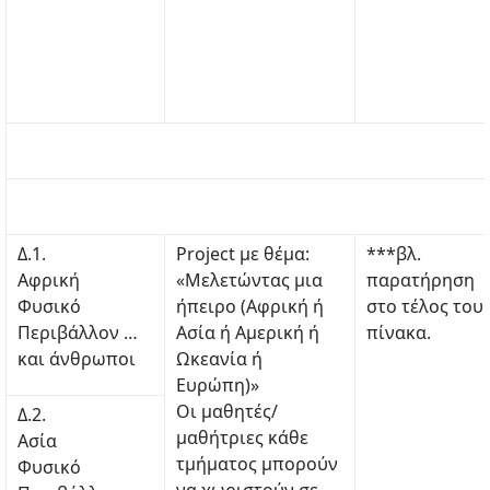
Δ.1.
Project με θέμα:
***βλ.
Αφρική
«Μελετώντας μια
παρατήρηση
Φυσικό
ήπειρο (Αφρική ή
στο τέλος του
Περιβάλλον …
Ασία ή Αμερική ή
πίνακα.
και άνθρωποι
Ωκεανία ή
Ευρώπη)»
Οι μαθητές/
Δ.2.
μαθήτριες κάθε
Ασία
τμήματος μπορούν
Φυσικό