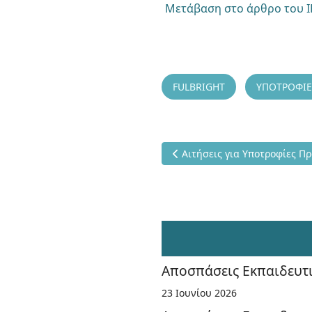
Μετάβαση στο άρθρο του Ι
FULBRIGHT
ΥΠΟΤΡΟΦΙΕ
Προηγούμενο άρθρο: Αιτήσει
Αιτήσεις για Υποτροφίες 
Αποσπάσεις Εκπαιδευτι
23 Ιουνίου 2026