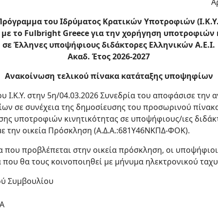
Α
Πρόγραμμα του Ιδρύματος Κρατικών Υποτροφιών (Ι.Κ.Υ.
 με το Fulbright Greece για την χορήγηση υποτροφιών
σε Έλληνες υποψήφιους διδάκτορες Ελληνικών Α.Ε.Ι.
Ακαδ. Έτος 2026-2027
Ανακοίνωση τελικού πίνακα κατάταξης υποψηφίων
ου Ι.Κ.Υ. στην 5η/04.03.2026 Συνεδρία του αποφάσισε την 
ων σε συνέχεια της δημοσίευσης του προσωρινού πίνακ
ης υποτροφιών κινητικότητας σε υποψήφιους/ιες διδάκ
 την οικεία Πρόσκληση (Α.Δ.Α.:681Υ46ΝΚΠΔ-ΦΟΚ).
α που προβλέπεται στην οικεία πρόσκληση, οι υποψήφιοι
α που θα τους κοινοποιηθεί με μήνυμα ηλεκτρονικού ταχ
ού Συμβουλίου
.Α