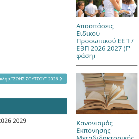
Αποσπάσεις
Ειδικού
Προσωπικού ΕΕΠ /
ΕΒΠ 2026 2027 (Γ'
φάση)
ιακών Σπουδών κληρ."ΖΩΗΣ ΣΟΥΤΣΟΥ" 2026
κληρ."ΖΩΗΣ ΣΟΥΤΣΟΥ" 2026
2026 2029
Κανονισμός
Εκπόνησης
Μεταδιδακτορικής