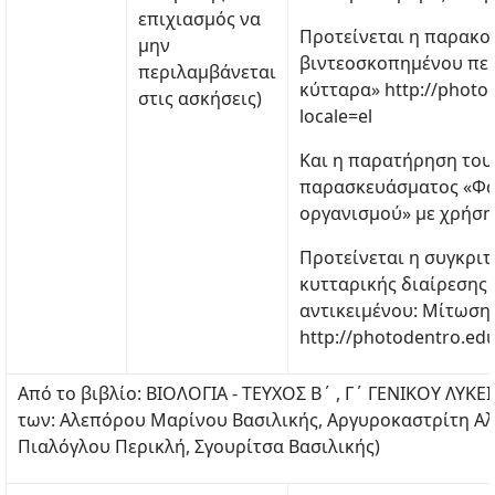
επιχιασμός να
Προτείνεται η παρακο
μην
βιντεοσκοπημένου πει
περιλαμβάνεται
κύτταρα» http://photod
στις ασκήσεις)
locale=el
Και η παρατήρηση του
παρασκευάσματος «Φά
οργανισμού» με χρήση
Προτείνεται η συγκριτ
κυτταρικής διαίρεσης
αντικειμένου: Μίτωση
http://photodentro.edu
Από το βιβλίο: ΒΙΟΛΟΓΙΑ - ΤΕΥΧΟΣ Β΄ , Γ΄ ΓΕΝΙΚΟΥ ΛΥΚΕ
των: Αλεπόρου Μαρίνου Βασιλικής, Αργυροκαστρίτη Α
Πιαλόγλου Περικλή, Σγουρίτσα Βασιλικής)