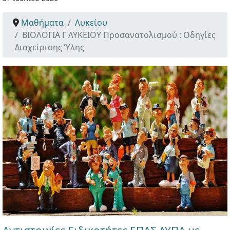
Μαθήματα
Λυκείου
ΒΙΟΛΟΓΙΑ Γ ΛΥΚΕΙΟΥ Προσανατολισμού : Οδηγίες
Διαχείρισης Ύλης