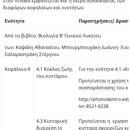
Στον πίνακα εμφανίζεται και η σειρά διδασκαλίας των
διαφόρων κεφαλαίων και ενοτήτων.
Ενότητα
Παρατηρήσεις/ Δρασ
Από το βιβλίο: Βιολογία Β’ Γενικού Λυκείου
των: Καψάλη Αθανασίου, Μπουρμπουχάκη Ιωάννη- Ευαγ
Σαλαμαστράκη Στέργιου
Κεφάλαιο:4
4.1 Κύκλος ζωής
Για την ενότητα 4.1 «
του κυττάρου
Προτείνεται η χρήση 
αναπαράστασης του κυ
http://photodentro.ed
lor-8521-6238
4.3 Κυτταρική
Προτείνεται η εργαστ
διαίρεση (ο
κύτταρα ακροριζών κ