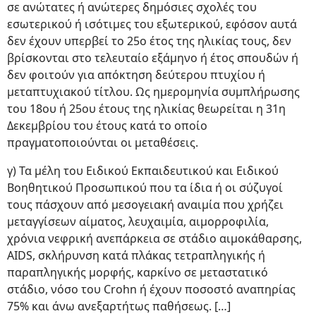
σε ανώτατες ή ανώτερες δημόσιες σχολές του
εσωτερικού ή ισότιμες του εξωτερικού, εφόσον αυτά
δεν έχουν υπερβεί το 25ο έτος της ηλικίας τους, δεν
βρίσκονται στο τελευταίο εξάμηνο ή έτος σπουδών ή
δεν φοιτούν για απόκτηση δεύτερου πτυχίου ή
μεταπτυχιακού τίτλου. Ως ημερομηνία συμπλήρωσης
του 18ου ή 25ου έτους της ηλικίας θεωρείται η 31η
Δεκεμβρίου του έτους κατά το οποίο
πραγματοποιούνται οι μεταθέσεις.
γ) Τα μέλη του Ειδικού Εκπαιδευτικού και Ειδικού
Βοηθητικού Προσωπικού που τα ίδια ή οι σύζυγοί
τους πάσχουν από μεσογειακή αναιμία που χρήζει
μεταγγίσεων αίματος, λευχαιμία, αιμορροφιλία,
χρόνια νεφρική ανεπάρκεια σε στάδιο αιμοκάθαρσης,
AΙDS, σκλήρυνση κατά πλάκας τετραπληγικής ή
παραπληγικής μορφής, καρκίνο σε μεταστατικό
στάδιο, νόσο του Crohn ή έχουν ποσοστό αναπηρίας
75% και άνω ανεξαρτήτως παθήσεως. […]