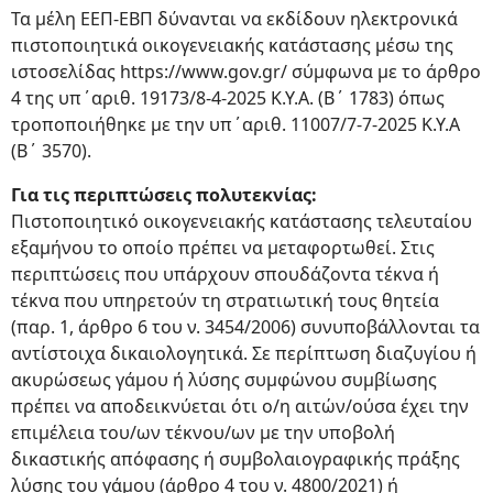
Τα μέλη ΕΕΠ-ΕΒΠ δύνανται να εκδίδουν ηλεκτρονικά
πιστοποιητικά οικογενειακής κατάστασης μέσω της
ιστοσελίδας https://www.gov.gr/ σύμφωνα με το άρθρο
4 της υπ΄αριθ. 19173/8-4-2025 Κ.Υ.Α. (Β΄ 1783) όπως
τροποποιήθηκε με την υπ΄αριθ. 11007/7-7-2025 Κ.Υ.Α
(Β΄ 3570).
Για τις περιπτώσεις πολυτεκνίας:
Πιστοποιητικό οικογενειακής κατάστασης τελευταίου
εξαμήνου το οποίο πρέπει να μεταφορτωθεί. Στις
περιπτώσεις που υπάρχουν σπουδάζοντα τέκνα ή
τέκνα που υπηρετούν τη στρατιωτική τους θητεία
(παρ. 1, άρθρο 6 του ν. 3454/2006) συνυποβάλλονται τα
αντίστοιχα δικαιολογητικά. Σε περίπτωση διαζυγίου ή
ακυρώσεως γάμου ή λύσης συμφώνου συμβίωσης
πρέπει να αποδεικνύεται ότι ο/η αιτών/ούσα έχει την
επιμέλεια του/ων τέκνου/ων με την υποβολή
δικαστικής απόφασης ή συμβολαιογραφικής πράξης
λύσης του γάμου (άρθρο 4 του ν. 4800/2021) ή