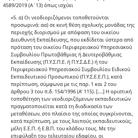
4589/2019 (Α΄13) όπως ισχύει
«5. α) Οι νεοδιοριζόμενοι τοποθετούνται
προσωρινά: αα) σε κενή θέση σχολικής μονάδας της
περιοχής διορισμού με απόφαση του οικείου
Διευθυντή Εκπαίδευσης, που εκδίδεται ύστερα από
πρόταση του οικείου Περιφερειακού Υπηρεσιακού
Συμβουλίου Πρωτοβάθμιας ή Δευτεροβάθμιας
Εκπαίδευσης (Π.Υ.Σ.Π.Ε. ή Π.Υ.Σ.Δ.Ε.) ή του
Περιφερειακού Υπηρεσιακού Συμβουλίου Ειδικού
Εκπαιδευτικού Προσωπικού (Π.Υ.Σ.Ε.Ε.Π.), κατά
περίπτωση, σύμφωνα με τις παρ. 1 και 2 του
άρθρου 3 του π.δ. 154/1996 (Α' 115). [….] Η οριστική
τοποθέτηση των νεοδιοριζόμενων εκπαιδευτικών
πραγματοποιείται κατά τη διαδικασία των
μεταθέσεων, στο πλαίσιο της οποίας συγκρίνονται,
κατά περίπτωση, με τους λοιπούς εκπαιδευτικούς,
μέλη Ε.Ε.Π. ή Ε.Β.Π. του κλάδου τους. Με την
επιφύλαξη του τελευταίου εδαφίου, οι