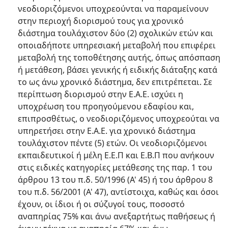
νεοδιοριζόμενοι υποχρεούνται να παραμείνουν
στην περιοχή διορισμού τους για χρονικό
διάστημα τουλάχιστον δύο (2) σχολικών ετών και
οποιαδήποτε υπηρεσιακή μεταβολή που επιφέρει
μεταβολή της τοποθέτησης αυτής, όπως απόσπαση
ή μετάθεση, βάσει γενικής ή ειδικής διάταξης κατά
το ως άνω χρονικό διάστημα, δεν επιτρέπεται. Σε
περίπτωση διορισμού στην Ε.Α.Ε. ισχύει η
υποχρέωση του προηγούμενου εδαφίου και,
επιπροσθέτως, ο νεοδιοριζόμενος υποχρεούται να
υπηρετήσει στην Ε.Α.Ε. για χρονικό διάστημα
τουλάχιστον πέντε (5) ετών. Οι νεοδιοριζόμενοι
εκπαιδευτικοί ή μέλη Ε.Ε.Π και Ε.Β.Π που ανήκουν
στις ειδικές κατηγορίες μετάθεσης της παρ. 1 του
άρθρου 13 του π.δ. 50/1996 (Α' 45) ή του άρθρου 8
του π.δ. 56/2001 (Α' 47), αντίστοιχα, καθώς και όσοι
έχουν, οι ίδιοι ή οι σύζυγοί τους, ποσοστό
αναπηρίας 75% και άνω ανεξαρτήτως παθήσεως ή