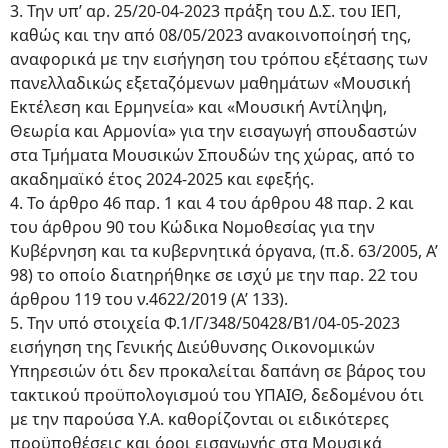
3. Την υπ’ αρ. 25/20-04-2023 πράξη του Δ.Σ. του ΙΕΠ,
καθώς και την από 08/05/2023 ανακοινοποίησή της,
αναφορικά με την εισήγηση του τρόπου εξέτασης των
πανελλαδικώς εξεταζόμενων μαθημάτων «Μουσική
Εκτέλεση και Ερμηνεία» και «Μουσική Αντίληψη,
Θεωρία και Αρμονία» για την εισαγωγή σπουδαστών
στα Τμήματα Μουσικών Σπουδών της χώρας, από το
ακαδημαϊκό έτος 2024-2025 και εφεξής.
4. Το άρθρο 46 παρ. 1 και 4 του άρθρου 48 παρ. 2 και
του άρθρου 90 του Κώδικα Νομοθεσίας για την
Κυβέρνηση και τα κυβερνητικά όργανα, (π.δ. 63/2005, Α’
98) το οποίο διατηρήθηκε σε ισχύ με την παρ. 22 του
άρθρου 119 του ν.4622/2019 (Α’ 133).
5. Την υπό στοιχεία Φ.1/Γ/348/50428/Β1/04-05-2023
εισήγηση της Γενικής Διεύθυνσης Οικονομικών
Υπηρεσιών ότι δεν προκαλείται δαπάνη σε βάρος του
τακτικού προϋπολογισμού του ΥΠΑΙΘ, δεδομένου ότι
με την παρούσα Υ.Α. καθορίζονται οι ειδικότερες
προϋποθέσεις και όροι εισαγωγής στα Μουσικά