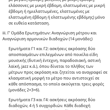
ελάσσονες με μικρή έβδομη, ελαττωμένες με μικρή
έβδομη ή ημιελαττωμένες, ελαττωμένες με
ελαττωμένη έβδομη ή ελαττωμένης εβδόμης) μόνο
σε ευθεία κατάσταση.
iii. Γ’ Ομάδα Ερωτημάτων: Αναγνώριση μέτρου και
Αναγνώριση αρμονικών διαδοχών (14 μονάδες)
Ερωτήματα Γ1 και Γ2: ασκήσεις ακρόασης δύο
αποσπασμάτων επιλεγμένων από ποικίλα είδη
μουσικής (δυτική έντεχνη, παραδοσιακή, αστική
λαϊκή, jazz κ.ά.), όπου δίνεται το πλήθος των
μέτρων προς ακρόαση και ζητείται να αναγραφεί σε
κλασματική μορφή το μέτρο που αντιστοιχεί σε
κάθε απόσπασμα, το οποίο ακούγεται τρεις φορές
(μονάδες 2×3=6).
Ερωτήματα Γ3 και Γ4: ασκήσεις ακρόασης δύο
διαδοχών, 4 ή 5 συγχορδιών. Κάθε διαδοχή