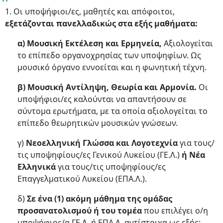
1. Οι υποψήφιοι/ες, μαθητές και απόφοιτοι,
εξετάζονται πανελλαδικώς στα εξής μαθήματα:
α) Μουσική Εκτέλεση και Ερμηνεία,
Αξιολογείται
το επίπεδο οργανοχρησίας των υποψηφίων. Ως
μουσικό όργανο εννοείται και η φωνητική τέχνη.
β) Μουσική Αντίληψη, Θεωρία και Αρμονία.
Οι
υποψήφιοι/ες καλούνται να απαντήσουν σε
σύντομα ερωτήματα, με τα οποία αξιολογείται το
επίπεδο θεωρητικών μουσικών γνώσεων.
γ)
Νεοελληνική Γλώσσα και Λογοτεχνία
για τους/
τις υποψηφίους/ες Γενικού Λυκείου (ΓΕ.Λ.)
ή Νέα
Ελληνικά
για τους/τις υποψηφίους/ες
Επαγγελματικού Λυκείου (ΕΠΑ.Λ.).
δ)
Σε ένα (1) ακόμη μάθημα της ομάδας
προσανατολισμού ή του τομέα
που επιλέγει ο/η
υποψήφιος/α ΓΕ.Λ. ή ΕΠΑ.Λ. αντίστοιχα ως εξής: