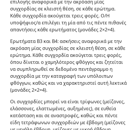
επιλογής αναφορικά με την ακρόαση μίας
συγχορδίας σε κλειστή θέση, σε κάθε ερώτημα.
Κάθε συγχορδία ακούγεται τρεις φορές. Ο/Η
υποψήφιος/α επιλέγει τη μία από τις πέντε πιθανές
απαντήσεις κάθε ερωτήματος (μονάδες 2×2=4).
Ερωτήματα Β3 και Β4: ασκήσεις αναφορικά με την
ακρόαση μίας συγχορδίας σε κλειστή θέση, σε κάθε
ερώτημα. Κάθε συγχορδία ακούγεται τρεις φορές,
όπου δίνεται ο χαμηλότερος φθόγγος και ζητείται
να συμπληρωθεί σε δεδομένο πεντάγραμμο η
συγχορδία με την καταγραφή των υπόλοιπων
φθόγγων, καθώς και να χαρακτηριστεί αυτή λεκτικά
(μονάδες 2×2=4).
Οι συγχορδίες μπορεί να είναι τρίφωνες (μείζονες,
ελάσσονες, ελαττωμένες, αυξημένες), σε ευθεία
κατάσταση και σε αναστροφές, καθώς και πέντε
είδη τετράφωνων συγχορδιών με έβδομη (μείζονες
με μεγάλη έβδομη, μείζονες με μικρή έβδομη,