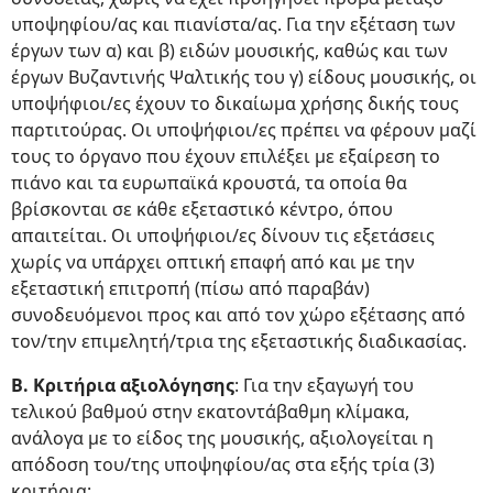
υποψηφίου/ας και πιανίστα/ας. Για την εξέταση των
έργων των α) και β) ειδών μουσικής, καθώς και των
έργων Βυζαντινής Ψαλτικής του γ) είδους μουσικής, οι
υποψήφιοι/ες έχουν το δικαίωμα χρήσης δικής τους
παρτιτούρας. Οι υποψήφιοι/ες πρέπει να φέρουν μαζί
τους το όργανο που έχουν επιλέξει με εξαίρεση το
πιάνο και τα ευρωπαϊκά κρουστά, τα οποία θα
βρίσκoνται σε κάθε εξεταστικό κέντρο, όπου
απαιτείται. Οι υποψήφιοι/ες δίνουν τις εξετάσεις
χωρίς να υπάρχει οπτική επαφή από και με την
εξεταστική επιτροπή (πίσω από παραβάν)
συνοδευόμενοι προς και από τον χώρο εξέτασης από
τον/την επιμελητή/τρια της εξεταστικής διαδικασίας.
B. Κριτήρια αξιολόγησης
: Για την εξαγωγή του
τελικού βαθμού στην εκατοντάβαθμη κλίμακα,
ανάλογα με το είδος της μουσικής, αξιολογείται η
απόδοση του/της υποψηφίου/ας στα εξής τρία (3)
κριτήρια: