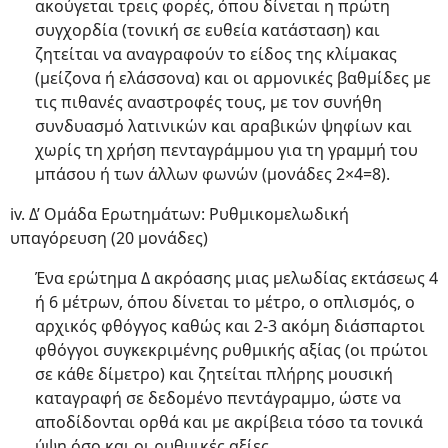
ακούγεται τρεις φορές, όπου δίνεται η πρώτη
συγχορδία (τονική σε ευθεία κατάσταση) και
ζητείται να αναγραφούν το είδος της κλίμακας
(μείζονα ή ελάσσονα) και οι αρμονικές βαθμίδες με
τις πιθανές αναστροφές τους, με τον συνήθη
συνδυασμό λατινικών και αραβικών ψηφίων και
χωρίς τη χρήση πενταγράμμου για τη γραμμή του
μπάσου ή των άλλων φωνών (μονάδες 2×4=8).
iv. Δ’ Ομάδα Ερωτημάτων: Ρυθμικομελωδική
υπαγόρευση (20 μονάδες)
Ένα ερώτημα Δ ακρόασης μιας μελωδίας εκτάσεως 4
ή 6 μέτρων, όπου δίνεται το μέτρο, ο οπλισμός, ο
αρχικός φθόγγος καθώς και 2-3 ακόμη διάσπαρτοι
φθόγγοι συγκεκριμένης ρυθμικής αξίας (οι πρώτοι
σε κάθε δίμετρο) και ζητείται πλήρης μουσική
καταγραφή σε δεδομένο πεντάγραμμο, ώστε να
αποδίδονται ορθά και με ακρίβεια τόσο τα τονικά
ύψη όσο και οι ρυθμικές αξίες.