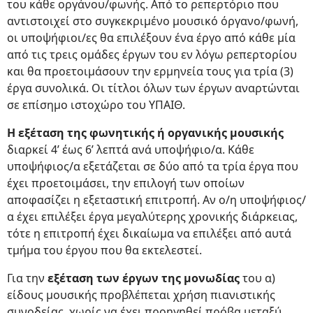
του κάθε οργάνου/φωνής. Από το ρεπερτόριο που
αντιστοιχεί στο συγκεκριμένο μουσικό όργανο/φωνή,
οι υποψήφιοι/ες θα επιλέξουν ένα έργο από κάθε μία
από τις τρεις ομάδες έργων του εν λόγω ρεπερτορίου
και θα προετοιμάσουν την ερμηνεία τους για τρία (3)
έργα συνολικά. Οι τίτλοι όλων των έργων αναρτώνται
σε επίσημο ιστοχώρο του ΥΠΑΙΘ.
Η εξέταση της φωνητικής ή οργανικής μουσικής
διαρκεί 4’ έως 6’ λεπτά ανά υποψήφιο/α. Κάθε
υποψήφιος/α εξετάζεται σε δύο από τα τρία έργα που
έχει προετοιμάσει, την επιλογή των οποίων
αποφασίζει η εξεταστική επιτροπή. Αν ο/η υποψήφιος/
α έχει επιλέξει έργα μεγαλύτερης χρονικής διάρκειας,
τότε η επιτροπή έχει δικαίωμα να επιλέξει από αυτά
τμήμα του έργου που θα εκτελεστεί.
Για την
εξέταση των έργων της μονωδίας
του α)
είδους μουσικής προβλέπεται χρήση πιανιστικής
συνοδείας, χωρίς να έχει προηγηθεί πρόβα μεταξύ