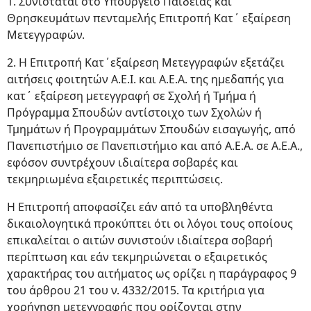
1. Συνιστάται στο Υπουργείο Παιδείας και
Θρησκευμάτων πενταμελής Επιτροπή Κατ΄ εξαίρεση
Μετεγγραφών.
2. Η Επιτροπή Κατ΄εξαίρεση Μετεγγραφών εξετάζει
αιτήσεις φοιτητών Α.Ε.Ι. και Α.Ε.Α. της ημεδαπής για
κατ΄ εξαίρεση μετεγγραφή σε Σχολή ή Τμήμα ή
Πρόγραμμα Σπουδών αντίστοιχο των Σχολών ή
Τμημάτων ή Προγραμμάτων Σπουδών εισαγωγής, από
Πανεπιστήμιο σε Πανεπιστήμιο και από Α.Ε.Α. σε Α.Ε.Α.,
εφόσον συντρέχουν ιδιαίτερα σοβαρές και
τεκμηριωμένα εξαιρετικές περιπτώσεις.
Η Επιτροπή αποφασίζει εάν από τα υποβληθέντα
δικαιολογητικά προκύπτει ότι οι λόγοι τους οποίους
επικαλείται ο αιτών συνιστούν ιδιαίτερα σοβαρή
περίπτωση και εάν τεκμηριώνεται ο εξαιρετικός
χαρακτήρας του αιτήματος ως ορίζει η παράγραφος 9
του άρθρου 21 του ν. 4332/2015. Τα κριτήρια για
χορήγηση μετεγγραφής που ορίζονται στην