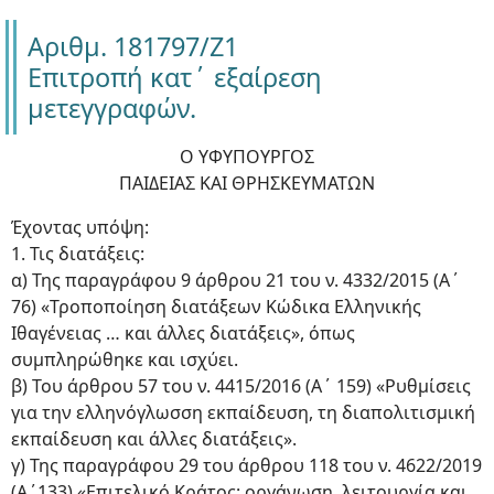
Αριθμ. 181797/Ζ1
Επιτροπή κατ΄ εξαίρεση
μετεγγραφών.
Ο ΥΦΥΠΟΥΡΓΟΣ
ΠΑΙΔΕΙΑΣ ΚΑΙ ΘΡΗΣΚΕΥΜΑΤΩΝ
Έχοντας υπόψη:
1. Τις διατάξεις:
α) Της παραγράφου 9 άρθρου 21 του ν. 4332/2015 (Α΄
76) «Τροποποίηση διατάξεων Κώδικα Ελληνικής
Ιθαγένειας … και άλλες διατάξεις», όπως
συμπληρώθηκε και ισχύει.
β) Του άρθρου 57 του ν. 4415/2016 (Α΄ 159) «Ρυθμίσεις
για την ελληνόγλωσση εκπαίδευση, τη διαπολιτισμική
εκπαίδευση και άλλες διατάξεις».
γ) Της παραγράφου 29 του άρθρου 118 του ν. 4622/2019
(Α΄133) «Επιτελικό Κράτος: οργάνωση, λειτουργία και