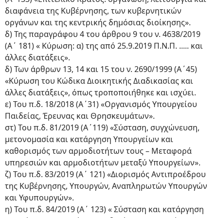
διαφάνεια της Κυβέρνησης, των κυβερνητικών
οργάνων και της κεντρικής δημόσιας διοίκησης».
δ) Της παραγράφου 4 του άρθρου 9 του ν. 4638/2019
(Α΄ 181) « Κύρωση: α) της από 25.9.2019 Π.Ν.Π. ..... και
άλλες διατάξεις».
δ) Των άρθρων 13, 14 και 15 του ν. 2690/1999 (Α΄45)
«Κύρωση του Κώδικα Διοικητικής Διαδικασίας και
άλλες διατάξεις», όπως τροποποιήθηκε και ισχύει.
ε) Του π.δ. 18/2018 (Α΄31) «Οργανισμός Υπουργείου
Παιδείας, Έρευνας και Θρησκευμάτων».
στ) Του π.δ. 81/2019 (Α΄119) «Σύσταση, συγχώνευση,
μετονομασία και κατάργηση Υπουργείων και
καθορισμός των αρμοδιοτήτων τους – Μεταφορά
υπηρεσιών και αρμοδιοτήτων μεταξύ Υπουργείων».
ζ) Του π.δ. 83/2019 (Α΄ 121) «Διορισμός Αντιπροέδρου
της Κυβέρνησης, Υπουργών, Αναπληρωτών Υπουργών
και Υφυπουργών».
η) Του π.δ. 84/2019 (Α΄ 123) « Σύσταση και κατάργηση