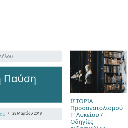
λλήλου
ή Παύση
ΙΣΤΟΡΙΑ
Προσανατολισμού
Γ' Λυκείου /
28 Μαρτίου 2018
κού
Οδηγίες