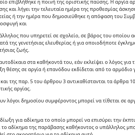
οίο επιβλήθηκε η ποινή της οριστικής παύσης. Η αργία α
σης και λήγει την τελευταία ημέρα της προθεσμίας άσκη
τείας ή την ημέρα που δημοσιεύθηκε η απόφαση του Συμβ
ροσφυγή και
πάλληλος που υπηρετεί σε σχολείο, σε βάρος του οποίου 
τά της γενετήσιας ελευθερίας ή για οποιοδήποτε έγκλημ
τήσιας ζωής.
υτοδίκαια στα καθήκοντά του, εάν εκλείψει ο λόγος για το
ξη θέσης σε αργία ή επανόδου εκδίδεται από το αρμόδιο 
4 και της παρ. 5 του άρθρου 3 αντικαθίστανται τα άρθρα 10
ητικής αργίας.
υν λόγοι δημοσίου συμφέροντος μπορεί να τίθεται σε αρ
ή δίωξη για αδίκημα το οποίο μπορεί να επισύρει την έκπ
α το αδίκημα της παράβασης καθήκοντος ο υπάλληλος μπορ
εί στο ακροατήριο για το αδίκημα αυτό,