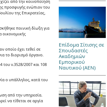
ρχίζει από την κοινοποίηση
σης προσφυγής ενώπιον του
ουλίου της Επικρατείας,
ασκήθηκε ποινική δίωξη για
α οικονομικής
Επίδομα Σίτισης σε
ν οποίο έχει τεθεί σε
Σπουδαστές
για το διορισμό όργανο.
Ακαδημιών
Εμπορικού
4 του ν.3528/2007 και 108
Ναυτικού (ΑΕΝ)
γία ο υπάλληλος, κατά του
τωση από την υπηρεσία.
εί να τίθεται σε αργία