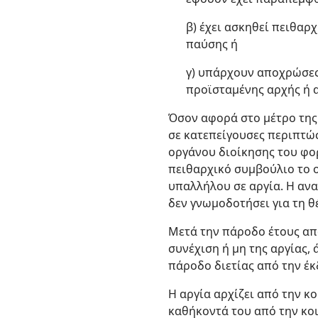
β) έχει ασκηθεί πειθαρ
παύσης ή
γ) υπάρχουν αποχρώσες 
προϊσταμένης αρχής ή 
Όσον αφορά στο μέτρο τη
σε κατεπείγουσες περιπτ
οργάνου διοίκησης του φο
πειθαρχικό συμβούλιο το ο
υπαλλήλου σε αργία. Η αν
δεν γνωμοδοτήσει για τη θ
Μετά την πάροδο έτους από
συνέχιση ή μη της αργίας, 
πάροδο διετίας από την έ
Η αργία αρχίζει από την κ
καθήκοντά του από την κοι