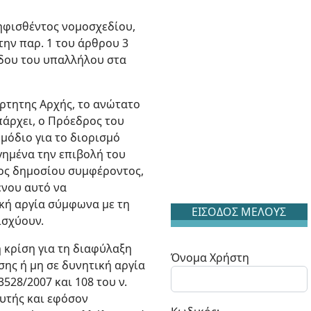
ψηφισθέντος νομοσχεδίου,
την παρ. 1 του άρθρου 3
όδου του υπαλλήλου στα
ρτητης Αρχής, το ανώτατο
άρχει, ο Πρόεδρος του
μόδιο για το διορισμό
γημένα την επιβολή του
ος δημοσίου συμφέροντος,
ένου αυτό να
ική αργία σύμφωνα με τη
ΕΙΣΟΔΟΣ ΜΕΛΟΥΣ
ισχύουν.
κρίση για τη διαφύλαξη
Όνομα Χρήστη
σης ή μη σε δυνητική αργία
528/2007 και 108 του ν.
αυτής και εφόσον