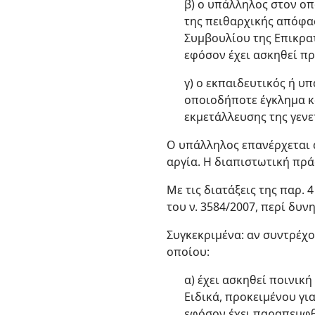
β) ο υπάλληλος στον οπ
της πειθαρχικής απόφα
Συμβουλίου της Επικρα
εφόσον έχει ασκηθεί π
γ) ο εκπαιδευτικός ή υ
οποιοδήποτε έγκλημα κα
εκμετάλλευσης της γενε
Ο υπάλληλος επανέρχεται α
αργία. Η διαπιστωτική πρά
Με τις διατάξεις της παρ. 
του ν. 3584/2007, περί δυν
Συγκεκριμένα: αν συντρέχο
οποίου:
α) έχει ασκηθεί ποινικ
Ειδικά, προκειμένου γι
εφόσον έχει παραπεμφθ