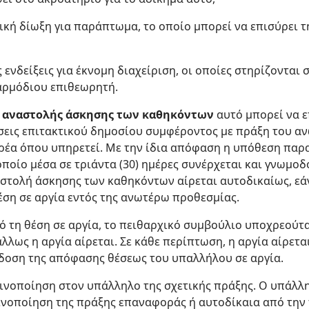
χική δίωξη για παράπτωμα, το οποίο μπορεί να επισύρει τ
ενδείξεις για έκνομη διαχείριση, οι οποίες στηρίζονται 
αρμόδιου επιθεωρητή.
ς
αναστολής άσκησης των καθηκόντων
αυτό μπορεί να 
ώσεις επιτακτικού δημοσίου συμφέροντος με πράξη του
ρέα όπου υπηρετεί. Με την ίδια απόφαση η υπόθεση παρα
ποίο μέσα σε τριάντα (30) ημέρες συνέρχεται και γνωμοδο
αστολή άσκησης των καθηκόντων αίρεται αυτοδικαίως, εά
έση σε αργία εντός της ανωτέρω προθεσμίας.
 τη θέση σε αργία, το πειθαρχικό συμβούλιο υποχρεούτα
άλλως η αργία αίρεται. Σε κάθε περίπτωση, η αργία αίρετ
κδοση της απόφασης θέσεως του υπαλλήλου σε αργία.
οινοποίηση στον υπάλληλο της σχετικής πράξης. Ο υπάλλ
νοποίηση της πράξης επαναφοράς ή αυτοδίκαια από την τ