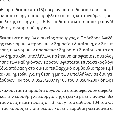
ροθεσμία δεκαπέντε (15) ημερών από τη δημοσίευση του 
τοδίκαια η αργία που προβλέπεται στις καταργούμενες με 
ωση λήξης της αργίας εκδίδεται διαπιστωτική πράξη επαν
όδιο για διορισμό όργανο.
 δεκαπέντε ημερών ο οικείος Υπουργός, ο Πρόεδρος Ανεξά
ης των νομικών προσώπων δημοσίου δικαίου ή, αν δεν υπ
ησης των νομικών προσώπων δημοσίου δικαίου και το αρ
ων δημοτικών υπαλλήλων, πρέπει να αποφασίσει αιτιολο
ησης των καθηκόντων εφόσον υφίσταται επιτακτικός λόγ
 ίδια απόφαση στο οικείο πειθαρχικό συμβούλιο προκειμ
α (30) ημερών για τη θέση ή μη των υπαλλήλων σε δυνητ
άρθρων 104 του ν. 3528/2007 ή 108 του ν. 3584/2007 όπως 
καλούνται τα αρμόδια όργανα να διαμορφώνουν ασφαλή 
και την εύρυθμη λειτουργία της σχετικά με την ανάγκη θέ
υν στις περιπτώσεις α΄, β΄και γ΄του άρθρου 104 του ν. 3
 του κύρους της υπηρεσίας και την εύρυθμη λειτουργία 