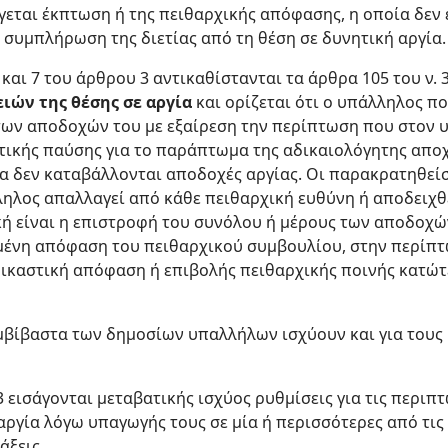
εται έκπτωση ή της πειθαρχικής απόφασης, η οποία δεν ε
 συμπλήρωση της διετίας από τη θέση σε δυνητική αργία.
6 και 7 του άρθρου 3 αντικαθίστανται τα άρθρα 105 του ν. 3
ιών της θέσης σε αργία
και ορίζεται ότι ο υπάλληλος πο
των αποδοχών του με εξαίρεση την περίπτωση που στον υ
στικής παύσης για το παράπτωμα της αδικαιολόγητης απο
α δεν καταβάλλονται αποδοχές αργίας. Οι παρακρατηθεί
ληλος απαλλαγεί από κάθε πειθαρχική ευθύνη ή αποδειχθ
ική είναι η επιστροφή του συνόλου ή μέρους των αποδοχ
ημένη απόφαση του πειθαρχικού συμβουλίου, στην περίπ
δικαστική απόφαση ή επιβολής πειθαρχικής ποινής κατώτ
υμβίβαστα των δημοσίων υπαλλήλων ισχύουν και για τους
3 εισάγονται μεταβατικής ισχύος ρυθμίσεις για τις περι
αργία λόγω υπαγωγής τους σε μία ή περισσότερες από τις
άξεις.