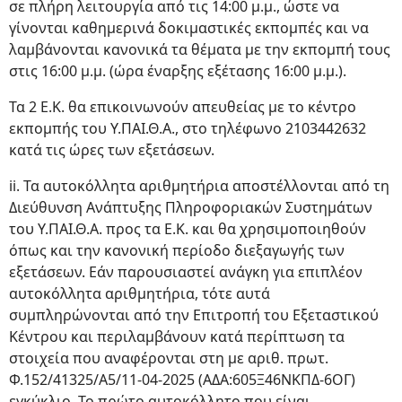
σε πλήρη λειτουργία από τις 14:00 μ.μ., ώστε να
γίνονται καθημερινά δοκιμαστικές εκπομπές και να
λαμβάνονται κανονικά τα θέματα με την εκπομπή τους
στις 16:00 μ.μ. (ώρα έναρξης εξέτασης 16:00 μ.μ.).
Τα 2 Ε.Κ. θα επικοινωνούν απευθείας με το κέντρο
εκπομπής του Υ.ΠΑΙ.Θ.Α., στο τηλέφωνο 2103442632
κατά τις ώρες των εξετάσεων.
ii. Τα αυτοκόλλητα αριθμητήρια αποστέλλονται από τη
Διεύθυνση Ανάπτυξης Πληροφοριακών Συστημάτων
του Υ.ΠΑΙ.Θ.Α. προς τα Ε.Κ. και θα χρησιμοποιηθούν
όπως και την κανονική περίοδο διεξαγωγής των
εξετάσεων. Εάν παρουσιαστεί ανάγκη για επιπλέον
αυτοκόλλητα αριθμητήρια, τότε αυτά
συμπληρώνονται από την Επιτροπή του Εξεταστικού
Κέντρου και περιλαμβάνουν κατά περίπτωση τα
στοιχεία που αναφέρονται στη με αριθ. πρωτ.
Φ.152/41325/Α5/11-04-2025 (ΑΔΑ:605Ξ46ΝΚΠΔ-6ΟΓ)
εγκύκλιο. Το πρώτο αυτοκόλλητο που είναι