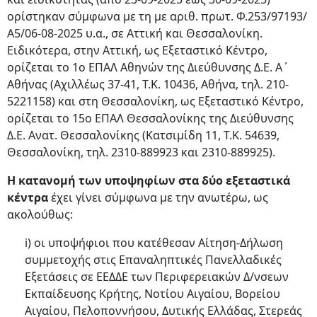
ορίστηκαν σύμφωνα με τη με αριθ. πρωτ. Φ.253/97193/
Α5/06-08-2025 υ.α., σε Αττική και Θεσσαλονίκη.
Ειδικότερα, στην Αττική, ως Εξεταστικό Κέντρο,
ορίζεται το 1ο ΕΠΑΛ Αθηνών της Διεύθυνσης Δ.Ε. Α΄
Αθήνας (Αχιλλέως 37-41, Τ.Κ. 10436, Αθήνα, τηλ. 210-
5221158) και στη Θεσσαλονίκη, ως Εξεταστικό Κέντρο,
ορίζεται το 15ο ΕΠΑΛ Θεσσαλονίκης της Διεύθυνσης
Δ.Ε. Ανατ. Θεσσαλονίκης (Κατσιμίδη 11, Τ.Κ. 54639,
Θεσσαλονίκη, τηλ. 2310-889923 και 2310-889925).
Η κατανομή των υποψηφίων στα δύο εξεταστικά
κέντρα
έχει γίνει σύμφωνα με την ανωτέρω, ως
ακολούθως:
i) οι υποψήφιοι που κατέθεσαν Αίτηση-Δήλωση
συμμετοχής στις Επαναληπτικές Πανελλαδικές
Εξετάσεις σε ΕΕΔΔΕ των Περιφερειακών Δ/νσεων
Εκπαίδευσης Κρήτης, Νοτίου Αιγαίου, Βορείου
Αιγαίου, Πελοποννήσου, Δυτικής Ελλάδας, Στερεάς