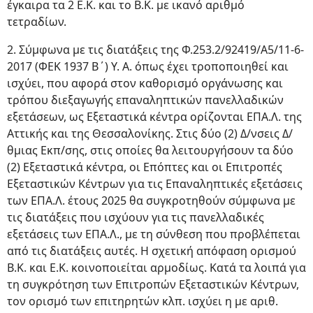
έγκαιρα τα 2 Ε.Κ. και το Β.Κ. με ικανό αριθμό
τετραδίων.
2. Σύμφωνα με τις διατάξεις της Φ.253.2/92419/Α5/11-6-
2017 (ΦΕΚ 1937 Β΄) Υ. Α. όπως έχει τροποποιηθεί και
ισχύει, που αφορά στον καθορισμό οργάνωσης και
τρόπου διεξαγωγής επαναληπτικών πανελλαδικών
εξετάσεων, ως Εξεταστικά κέντρα ορίζονται ΕΠΑ.Λ. της
Αττικής και της Θεσσαλονίκης. Στις δύο (2) Δ/νσεις Δ/
θμιας Εκπ/σης, στις οποίες θα λειτουργήσουν τα δύο
(2) Εξεταστικά κέντρα, οι Επόπτες και οι Επιτροπές
Εξεταστικών Κέντρων για τις Επαναληπτικές εξετάσεις
των ΕΠΑ.Λ. έτους 2025 θα συγκροτηθούν σύμφωνα με
τις διατάξεις που ισχύουν για τις πανελλαδικές
εξετάσεις των ΕΠΑ.Λ., με τη σύνθεση που προβλέπεται
από τις διατάξεις αυτές. Η σχετική απόφαση ορισμού
Β.Κ. και Ε.Κ. κοινοποιείται αρμοδίως. Κατά τα λοιπά για
τη συγκρότηση των Επιτροπών Εξεταστικών Κέντρων,
τον ορισμό των επιτηρητών κλπ. ισχύει η με αριθ.