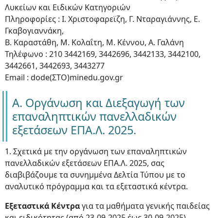
Λυκείων και Ειδικών Κατηγοριών
Πληροφορίες : Ι. Χριστοφαρεϊζη, Γ. Νταραγιάννης, Ε.
Γκαβογιαννάκη,
Β. Καραστάθη, Μ. Κολαΐτη, Μ. Κέννου, Α. Γαλάνη
Τηλέφωνο : 210 3442169, 3442696, 3442133, 3442100,
3442661, 3442693, 3443277
Email : dode(ΣΤΟ)minedu.gov.gr
Α. Οργάνωση και Διεξαγωγή των
επαναληπτικών πανελλαδικών
εξετάσεων ΕΠΑ.Λ. 2025.
1. Σχετικά με την οργάνωση των επαναληπτικών
πανελλαδικών εξετάσεων ΕΠΑ.Λ. 2025, σας
διαβιβάζουμε τα συνημμένα Δελτία Τύπου με το
αναλυτικό πρόγραμμα και τα εξεταστικά κέντρα.
Εξεταστικά Κέντρα
για τα μαθήματα γενικής παιδείας
και ειδικότητας (από 23-09-2025 έως 30-09-2025)