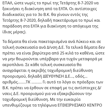
ΕΠΑΛ, ώστε νωρίς το πρωί της Τετάρτης 8-7-2020 να
ξεκινήσει η διακίνηση από τα ΕΛΤΑ. Οι αντίστοιχες
διαδικασίες για το 3ο Β.Κ. θα γίνουν εντός της
Τετάρτης 8-7-2020, δηλαδή πακετάρισμα το πρωί και
παράδοση στα ΕΛΤΑ για διακίνηση το απόγευμα της
ίδιας μέρας).
Τα δέματα θα είναι πακεταρισμένα ανά Λύκειο και σε
τελική συσκευασία ανά Δ/νση Δ.Ε. Τα τελικά δέματα δεν
πρέπει να είναι βαρύτερα από 25 κιλά το καθένα, ώστε
να μην θεωρούνται υπέρβαρα για τυχόν μεταφορά με
αεροπλάνο. Σε κάθε τελική συσκευασία θα
αναγράφεται η ακριβής ταχυδρομική διεύθυνση
προορισμού, δηλαδή ΔΙΕΥΘΥΝΣΗ Δ.Ε…, οδός…
αριθμός……..ΤΚ ………. Γι αυτό το λόγο οι πρόεδροι των
Β.Κ. πρέπει να έρθουν σε επαφή με τις αντίστοιχες Δ/
νσεις Δ.Ε. προορισμού για να εξακριβώσουν την
ταχυδρομική διεύθυνση. Με την ευκαιρία
υπενθυμίζουμε τα τηλέφωνα ΕΠΙΧΕΙΡΗΣΙΑΚΟ ΚΕΝΤΡΟ