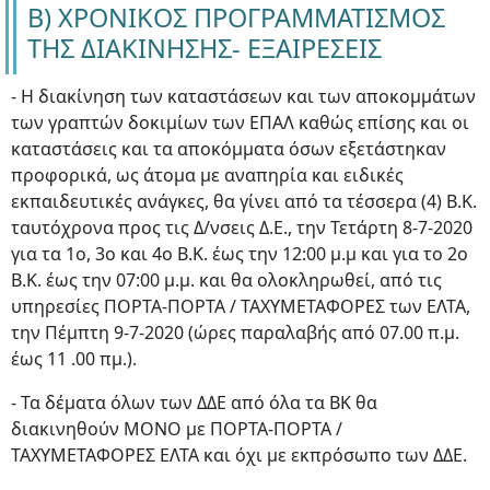
Β) ΧΡΟΝΙΚΟΣ ΠΡΟΓΡΑΜΜΑΤΙΣΜΟΣ
ΤΗΣ ΔΙΑΚΙΝΗΣΗΣ- ΕΞΑΙΡΕΣΕΙΣ
- Η διακίνηση των καταστάσεων και των αποκομμάτων
των γραπτών δοκιμίων των ΕΠΑΛ καθώς επίσης και οι
καταστάσεις και τα αποκόμματα όσων εξετάστηκαν
προφορικά, ως άτομα με αναπηρία και ειδικές
εκπαιδευτικές ανάγκες, θα γίνει από τα τέσσερα (4) Β.Κ.
ταυτόχρονα προς τις Δ/νσεις Δ.Ε., την Τετάρτη 8-7-2020
για τα 1ο, 3ο και 4ο Β.Κ. έως την 12:00 μ.μ και για το 2ο
Β.Κ. έως την 07:00 μ.μ. και θα ολοκληρωθεί, από τις
υπηρεσίες ΠΟΡΤΑ-ΠΟΡΤΑ / ΤΑΧΥΜΕΤΑΦΟΡΕΣ των ΕΛΤΑ,
την Πέμπτη 9-7-2020 (ώρες παραλαβής από 07.00 π.μ.
έως 11 .00 πμ.).
- Τα δέματα όλων των ΔΔΕ από όλα τα ΒΚ θα
διακινηθούν ΜΟΝΟ με ΠΟΡΤΑ-ΠΟΡΤΑ /
ΤΑΧΥΜΕΤΑΦΟΡΕΣ ΕΛΤΑ και όχι με εκπρόσωπο των ΔΔΕ.