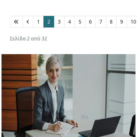
1
2
3
4
5
6
7
8
9
10
Σελίδα 2 από 32