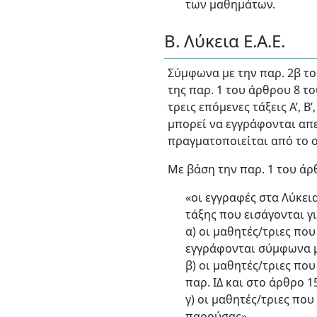
των μαθημάτων.
Β. Λύκεια Ε.Α.Ε.
Σύμφωνα με την παρ. 2β το
της παρ. 1 του άρθρου 8 το
τρεις επόμενες τάξεις Α’, 
μπορεί να εγγράφονται απε
πραγματοποιείται από το οι
Με βάση την παρ. 1 του άρθ
«οι εγγραφές στα Λύκει
τάξης που εισάγονται γ
α) οι μαθητές/τριες πο
εγγράφονται σύμφωνα με
β) οι μαθητές/τριες πο
παρ. ΙΔ και στο άρθρο 1
γ) οι μαθητές/τριες πο
παρούσας».