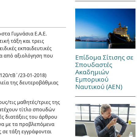
«στα Γυμνάσια Ε.Α.Ε.
ική τάξη και τρεις
 ειδικές εκπαιδευτικές
ερα από αξιολόγηση που
Επίδομα Σίτισης σε
Σπουδαστές
Ακαδημιών
 120/τΒ΄/23-01-2018)
Εμπορικού
λεία της δευτεροβάθμιας
Ναυτικού (ΑΕΝ)
υς/τις μαθητές/τριες της
 κατέχουν τίτλο σπουδών
ές διατάξεις του άρθρου
ωνα με τα προβλεπόμενα
ης σε τάξη εγγράφονται