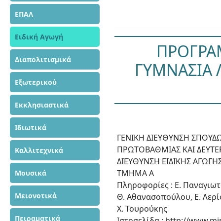
ΕΠΑΛ
Ειδική Αγωγή
ΠΡΟΓΡΑΜ
Διαπολιτισμικά
ΓΥΜΝΑΣΙΑ Λ
Εξωτερικού
Εκκλησιαστικά
Ιδιωτικά
ΓΕΝΙΚΗ ΔΙΕΥΘΥΝΣΗ ΣΠΟΥΔ
ΠΡΩΤΟΒΑΘΜΙΑΣ ΚΑΙ ΔΕΥΤΕ
Καλλιτεχνικά
ΔΙΕΥΘΥΝΣΗ ΕΙΔΙΚΗΣ ΑΓΩΓΗΣ
ΤΜΗΜΑ Α
Μουσικά
Πληροφορίες : Ε. Παναγιω
Μειονοτικά
Θ. Αθανασοπούλου, Ε. Λερί
Χ. Τουρούκης
Πειραματικά
Ιστοσελίδα : http://www.mi