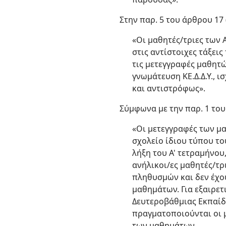
Στην παρ. 5 του άρθρου 17 
«Οι μαθητές/τριες των Α
στις αντίστοιχες τάξεις
τις μετεγγραφές μαθητ
γνωμάτευση ΚΕ.Δ.Δ.Υ., 
και αντιστρόφως».
Σύμφωνα με την παρ. 1 του
«Οι μετεγγραφές των μα
σχολείο ίδιου τύπου το
λήξη του Α' τετραμήνου,
ανήλικοι/ες μαθητές/τρ
πληθυσμών και δεν έχου
μαθημάτων. Για εξαιρετ
Δευτεροβάθμιας Εκπαίδ
πραγματοποιούνται οι μ
των μαθημάτων.