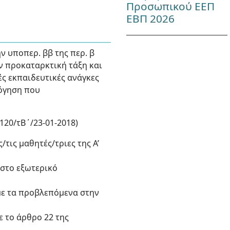
Προσωπικού ΕΕΠ
ΕΒΠ 2026
ν υποπερ. ββ της περ. β
ην προκαταρκτική τάξη και
κές εκπαιδευτικές ανάγκες
λόγηση που
 120/τΒ΄/23-01-2018)
τις μαθητές/τριες της Α’
 στο εξωτερικό
με τα προβλεπόμενα στην
ε το άρθρο 22 της