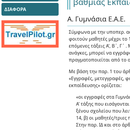
βαθμιας Εκπα
ΔΙΑΦΟΡΑ
Α. Γυμνάσια Ε.Α.Ε.
Σύμφωνα με την υποπερ. αα 
φοιτούν μαθητές μέχρι το 
επόμενες τάξεις Α’, Β΄, Γ΄
ανάγκες, μπορεί να εγγράφ
πραγματοποιείται από το οι
Με βάση την παρ. 1 του άρθ
«Εγγραφές, μετεγγραφές, φ
εκπαίδευσης» ορίζεται:
«οι εγγραφές στα Γυμνά
Α’ τάξης που εισάγοντα
ξένου σχολείου που λει
14, β) οι μαθητές/τριε
Στην παρ. ΙΔ και στο άρ