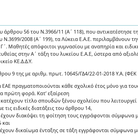
υ άρθρου 56 του Ν.3966/11 (Α΄ 118), που αντικατέστησε τη
υ Ν.3699/2008 (Α΄ 199), τα Λύκεια Ε.Α.Ε. περιλαμβάνουν τ
Β’, Γ΄. Μαθητές απόφοιτοι γυμνασίου με αναπηρία και ειδι
υθείας στην A΄ τάξη του λυκείου Ε.Α.Ε, ύστερα από αξιο
κείο ΚΕ.Δ.Δ.Υ.
ρου 9 της με αριθμ. πρωτ. 10645/ΓΔ4/22-01-2018 Υ.Α. (ΦΕΚ
α ΕΑΕ πραγματοποιούνται κάθε σχολικό έτος μόνο για τους/
ια πρώτη φορά. Κατ’ εξαίρεση
υ κατέχουν τίτλο σπουδών ξένου σχολείου που λειτουργεί
 τις ειδικές διατάξεις του άρθρου 14,
υ έχουν διακόψει τη φοίτηση τους εγγράφονται σύμφωνα 
5 και
υ έχουν δικαίωμα ένταξης σε τάξη εγγράφονται σύμφωνα μ