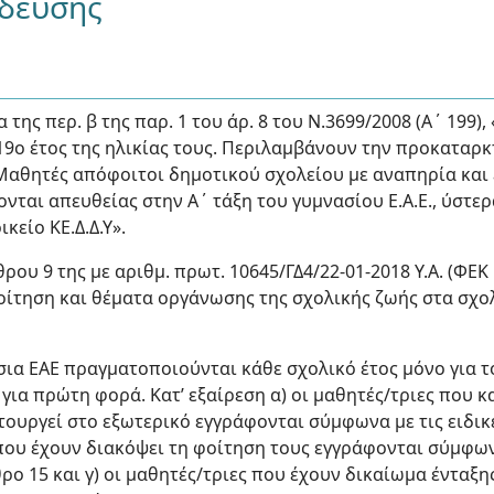
ίδευσης
της περ. β της παρ. 1 του άρ. 8 του Ν.3699/2008 (Α΄ 199), 
19ο έτος της ηλικίας τους. Περιλαμβάνουν την προκαταρκτ
 . Μαθητές απόφοιτοι δημοτικού σχολείου με αναπηρία και
ονται απευθείας στην Α΄ τάξη του γυμνασίου Ε.Α.Ε., ύστ
κείο ΚΕ.Δ.Δ.Υ».
ρου 9 της με αριθμ. πρωτ. 10645/ΓΔ4/22-01-2018 Υ.Α. (ΦΕΚ
οίτηση και θέματα οργάνωσης της σχολικής ζωής στα σχο
σια ΕΑΕ πραγματοποιούνται κάθε σχολικό έτος μόνο για το
ι για πρώτη φορά. Κατ’ εξαίρεση α) οι μαθητές/τριες που
τουργεί στο εξωτερικό εγγράφονται σύμφωνα με τις ειδικ
ς που έχουν διακόψει τη φοίτηση τους εγγράφονται σύμφ
θρο 15 και γ) οι μαθητές/τριες που έχουν δικαίωμα ένταξ