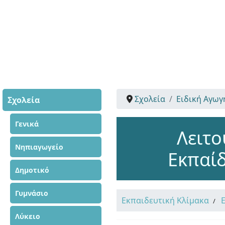
Σχολεία
Ειδική Αγωγ
Σχολεία
Γενικά
Λειτο
Νηπιαγωγείο
Εκπαίδ
Δημοτικό
Γυμνάσιο
Εκπαιδευτική Κλίμακα
Λύκειο