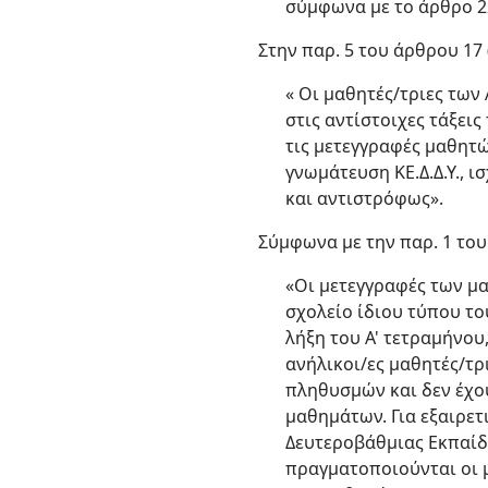
σύμφωνα με το άρθρο 2
Στην παρ. 5 του άρθρου 17 
« Οι μαθητές/τριες των 
στις αντίστοιχες τάξεις
τις μετεγγραφές μαθητ
γνωμάτευση ΚΕ.Δ.Δ.Υ., 
και αντιστρόφως».
Σύμφωνα με την παρ. 1 του
«Οι μετεγγραφές των μα
σχολείο ίδιου τύπου το
λήξη του Α' τετραμήνου,
ανήλικοι/ες μαθητές/τρ
πληθυσμών και δεν έχου
μαθημάτων. Για εξαιρετ
Δευτεροβάθμιας Εκπαίδ
πραγματοποιούνται οι μ