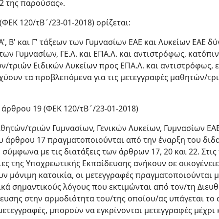
2 της παρούσας».
(ΦΕΚ 120/τΒ΄/23-01-2018) ορίζεται:
Α', Β' και Γ' τάξεων των Γυμνασίων ΕΑΕ και Λυκείων ΕΑΕ 
 των Γυμνασίων, ΓΕ.Λ. και ΕΠΑ.Λ. και αντιστρόφως, κατόπιν
ών/τριών Ειδικών Λυκείων προς ΕΠΑ.Λ. και αντιστρόφως,
ισχύουν τα προβλεπόμενα για τις μετεγγραφές μαθητών/τρι
 άρθρου 19 (ΦΕΚ 120/τΒ΄/23-01-2018)
θητών/τριών Γυμνασίων, Γενικών Λυκείων, Γυμνασίων ΕΑΕ
υ άρθρου 17 πραγματοποιούνται από την έναρξη του διδα
 σύμφωνα με τις διατάξεις των άρθρων 17, 20 και 22. Στι
ιες της Υποχρεωτικής Εκπαίδευσης ανήκουν σε οικογένει
ν μόνιμη κατοικία, οι μετεγγραφές πραγματοποιούνται μ
ικά σημαντικούς λόγους που εκτιμώνται από τον/τη Διευ
ευσης στην αρμοδιότητα του/της οποίου/ας υπάγεται το 
ετεγγραφές, μπορούν να εγκρίνονται μετεγγραφές μέχρι κ