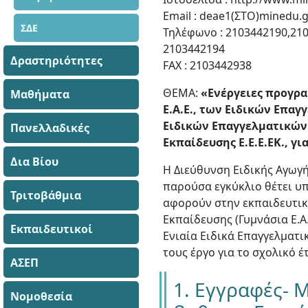
Email : deae1(ΣΤΟ)minedu.g
ΣΔΕ
Τηλέφωνο : 2103442190,21
2103442194
Δραστηριότητες
FAX : 2103442938
ΘΕΜΑ:
«Ενέργειες προγρα
Μαθήματα
Ε.Α.Ε., των Ειδικών Επα
Ειδικών Επαγγελματικών 
Πανελλαδικές
Εκπαίδευσης Ε.Ε.Ε.ΕΚ., γι
Δια Βίου
Η Διεύθυνση Ειδικής Αγωγ
παρούσα εγκύκλιο θέτει υ
Τριτοβάθμια
αφορούν στην εκπαιδευτική
Εκπαίδευσης (Γυμνάσια Ε.Α.
Εκπαιδευτικοί
Ενιαία Ειδικά Επαγγελματι
τους έργο για το σχολικό έ
ΑΣΕΠ
1. Εγγραφές- Μ
Νομοθεσία