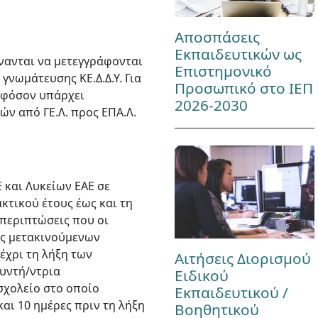
Αποσπάσεις
Εκπαιδευτικών ως
δύνανται να μετεγγράφονται
Επιστημονικό
 γνωμάτευσης ΚΕ.Δ.Δ.Υ. Για
Προσωπικό στο ΙΕΠ
 εφόσον υπάρχει
2026-2030
ών από ΓΕ.Λ. προς ΕΠΑ.Λ.
 και Λυκείων ΕΑΕ σε
κτικού έτους έως και τη
ς περιπτώσεις που οι
ες μετακινούμενων
έχρι τη λήξη των
Αιτήσεις Διορισμού
θυντή/ντρια
Ειδικού
σχολείο στο οποίο
Εκπαιδευτικού /
αι 10 ημέρες πριν τη λήξη
Βοηθητικού