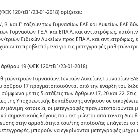
(ΦΕΚ 120/τΒ΄/23-01-2018) ορίζεται:
', Β' και Γ' τάξεων των Γυμνασίων ΕΑΕ και Λυκείων ΕΑΕ δ
 των Γυμνασίων, ΓΕ.Λ. και ΕΠΑ.Λ. και αντιστρόφως, κατόπιν
ών/τριών Ειδικών Λυκείων προς ΕΠΑ.Λ. και αντιστρόφως,
ισχύουν τα προβλεπόμενα για τις μετεγγραφές μαθητών/τρι
 άρθρου 19 (ΦΕΚ 120/τΒ΄/23-01-2018)
θητών/τριών Γυμνασίων, Γενικών Λυκείων, Γυμνασίων ΕΑΕ
υ άρθρου 17 πραγματοποιούνται από την έναρξη του διδα
 σύμφωνα με τις διατάξεις των άρθρων 17, 20 και 22. Στι
ιες της Υποχρεωτικής Εκπαίδευσης ανήκουν σε οικογένει
ν μόνιμη κατοικία, οι μετεγγραφές πραγματοποιούνται μ
ικά σημαντικούς λόγους που εκτιμώνται από τον/τη Διευ
ευσης στην αρμοδιότητα του/της οποίου/ας υπάγεται το 
ετεγγραφές, μπορούν να εγκρίνονται μετεγγραφές μέχρι κ