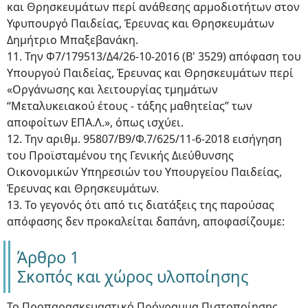
και Θρησκευμάτων περί ανάθεσης αρμοδιοτήτων στον
Υφυπουργό Παιδείας, Έρευνας και Θρησκευμάτων
Δημήτριο Μπαξεβανάκη.
11. Την Φ7/179513/Δ4/26-10-2016 (Β' 3529) απόφαση του
Υπουργού Παιδείας, Έρευνας και Θρησκευμάτων περί
«Οργάνωσης και λειτουργίας τμημάτων
“Μεταλυκειακού έτους - τάξης μαθητείας” των
αποφοίτων ΕΠΑ.Λ.», όπως ισχύει.
12. Την αριθμ. 95807/Β9/Φ.7/625/11-6-2018 εισήγηση
του Προϊσταμένου της Γενικής Διεύθυνσης
Οικονομικών Υπηρεσιών του Υπουργείου Παιδείας,
Έρευνας και Θρησκευμάτων.
13. Το γεγονός ότι από τις διατάξεις της παρούσας
απόφασης δεν προκαλείται δαπάνη, αποφασίζουμε:
Άρθρο 1
Σκοπός και χώρος υλοποίησης
Το Προπαρασκευαστικό Πρόγραμμα Πιστοποίησης