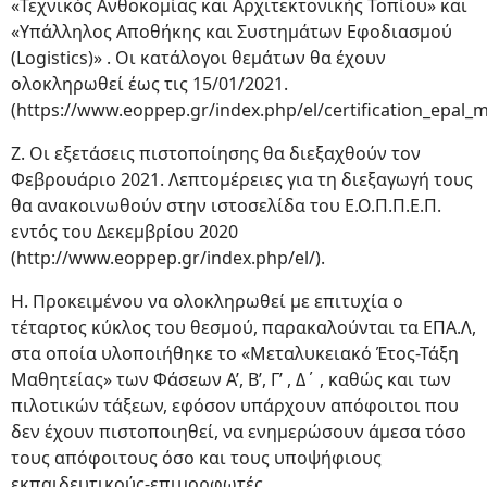
«Τεχνικός Ανθοκομίας και Αρχιτεκτονικής Τοπίου» και
«Υπάλληλος Αποθήκης και Συστημάτων Εφοδιασμού
(Logistics)» . Οι κατάλογοι θεμάτων θα έχουν
ολοκληρωθεί έως τις 15/01/2021.
(https://www.eoppep.gr/index.php/el/certification_epal_m
Ζ. Οι εξετάσεις πιστοποίησης θα διεξαχθούν τον
Φεβρουάριο 2021. Λεπτομέρειες για τη διεξαγωγή τους
θα ανακοινωθούν στην ιστοσελίδα του Ε.Ο.Π.Π.Ε.Π.
εντός του Δεκεμβρίου 2020
(http://www.eoppep.gr/index.php/el/).
Η. Προκειμένου να ολοκληρωθεί με επιτυχία ο
τέταρτος κύκλος του θεσμού, παρακαλούνται τα ΕΠΑ.Λ,
στα οποία υλοποιήθηκε το «Μεταλυκειακό Έτος-Τάξη
Μαθητείας» των Φάσεων Α’, Β’, Γ’ , Δ΄ , καθώς και των
πιλοτικών τάξεων, εφόσον υπάρχουν απόφοιτοι που
δεν έχουν πιστοποιηθεί, να ενημερώσουν άμεσα τόσο
τους απόφοιτους όσο και τους υποψήφιους
εκπαιδευτικούς-επιμορφωτές.