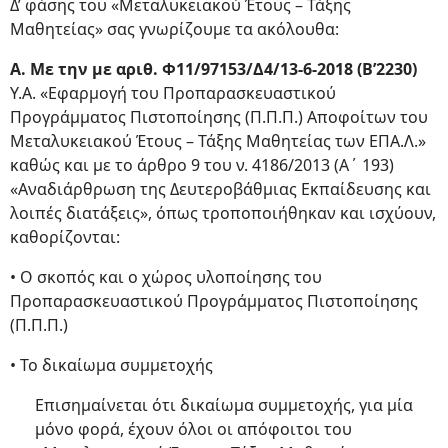
Δ’ φάσης του «Μεταλυκειακού Έτους – Τάξης
Μαθητείας» σας γνωρίζουμε τα ακόλουθα:
Α. Με την με αριθ. Φ11/97153/Δ4/13-6-2018 (Β’2230)
Υ.Α. «Εφαρμογή του Προπαρασκευαστικού
Προγράμματος Πιστοποίησης (Π.Π.Π.) Αποφοίτων του
Μεταλυκειακού Έτους – Τάξης Μαθητείας των ΕΠΑ.Λ.»
καθώς και με το άρθρο 9 του ν. 4186/2013 (Α΄ 193)
«Αναδιάρθρωση της Δευτεροβάθμιας Εκπαίδευσης και
λοιπές διατάξεις», όπως τροποποιήθηκαν και ισχύουν,
καθορίζονται:
• Ο σκοπός και ο χώρος υλοποίησης του
Προπαρασκευαστικού Προγράμματος Πιστοποίησης
(Π.Π.Π.)
• Το δικαίωμα συμμετοχής
Επισημαίνεται ότι δικαίωμα συμμετοχής, για μία
μόνο φορά, έχουν όλοι οι απόφοιτοι του