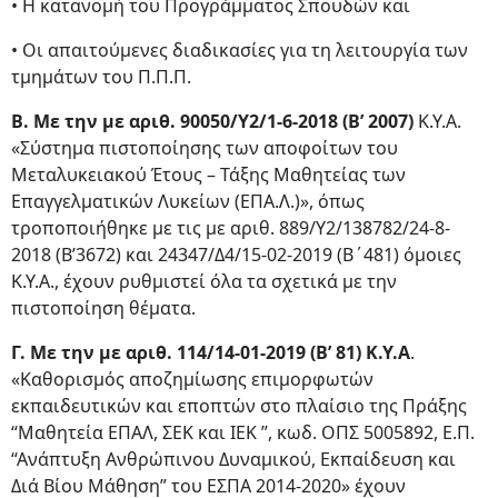
• Η κατανομή του Προγράμματος Σπουδών και
• Οι απαιτούμενες διαδικασίες για τη λειτουργία των
τμημάτων του Π.Π.Π.
Β. Με την με αριθ. 90050/Υ2/1-6-2018 (Β’ 2007)
Κ.Υ.Α.
«Σύστημα πιστοποίησης των αποφοίτων του
Μεταλυκειακού Έτους – Τάξης Μαθητείας των
Επαγγελματικών Λυκείων (ΕΠΑ.Λ.)», όπως
τροποποιήθηκε με τις με αριθ. 889/Υ2/138782/24-8-
2018 (Β’3672) και 24347/Δ4/15-02-2019 (Β΄481) όμοιες
Κ.Υ.Α., έχουν ρυθμιστεί όλα τα σχετικά με την
πιστοποίηση θέματα.
Γ. Με την με αριθ. 114/14-01-2019 (Β’ 81) Κ.Υ.Α
.
«Καθορισμός αποζημίωσης επιμορφωτών
εκπαιδευτικών και εποπτών στο πλαίσιο της Πράξης
“Μαθητεία ΕΠΑΛ, ΣΕΚ και ΙΕΚ ”, κωδ. ΟΠΣ 5005892, Ε.Π.
“Ανάπτυξη Ανθρώπινου Δυναμικού, Εκπαίδευση και
Διά Βίου Μάθηση” του ΕΣΠΑ 2014-2020» έχουν