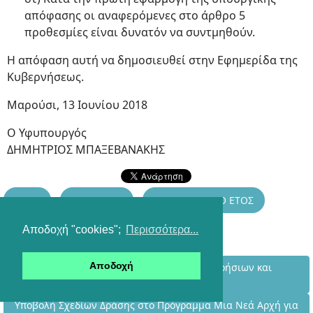
απόφασης οι αναφερόμενες στο άρθρο 5
προθεσμίες είναι δυνατόν να συντμηθούν.
Η απόφαση αυτή να δημοσιευθεί στην Εφημερίδα της
Κυβερνήσεως.
Μαρούσι, 13 Ιουνίου 2018
Ο Υφυπουργός
ΔΗΜΗΤΡΙΟΣ ΜΠΑΞΕΒΑΝΑΚΗΣ
ΕΠΑΛ
ΜΑΘΗΤΕΙΑ
ΜΕΤΑΛΥΚΕΙΑΚΟ ΕΤΟΣ
Αποδοχή "cookies";
Περισσότερα...
Προηγούμενο άρθρο: Προαγωγή / Απόλυση Μαθητών Ημερ
Αποδοχή
Προαγωγή / Απόλυση Μαθητών Ημερήσιων και
Εσπερινών ΕΠΑΛ 2021
Επόμενο άρθρο: Υποβολή Σχεδίων Δράσης στο Πρόγραμμα Μια 
Υποβολή Σχεδίων Δράσης στο Πρόγραμμα Μια Νεά Αρχή για