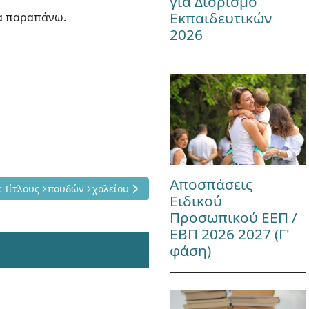
για Διορισμό
Εκπαιδευτικών
τα παραπάνω.
2026
Αποσπάσεις
χείων Μαθητή σε Τίτλους Σπουδών Σχολείου
 Τίτλους Σπουδών Σχολείου
Ειδικού
Προσωπικού ΕΕΠ /
ΕΒΠ 2026 2027 (Γ'
φάση)