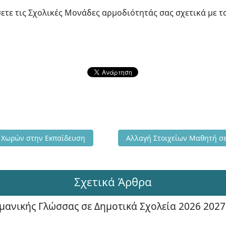
τε τις Σχολικές Μονάδες αρμοδιότητάς σας σχετικά με 
ση Υπηκόων Τρίτων Χωρών στην Εκπαίδευση
Επόμενο άρθρο: Αλλαγή Στοι
 Χωρών στην Εκπαίδευση
Αλλαγή Στοιχείων Μαθητή σε
Σχετικά Άρθρα
ρμανικής Γλώσσας σε Δημοτικά Σχολεία 2026 2027