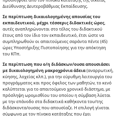
προσληφθεί από τον πίνακα κατάταξης της οικείας
Διεύθυνσης Δευτεροβάθμιας Εκπαίδευσης.
Σε περίπτωση δικαιολογημένης απουσίας του
εκπαιδευτικού, μέχρι τέσσερις διδακτικές ώρες
,
αυτές αναπληρώνονται στο τέλος του διδακτικού
έτους από τον ίδιο τον εκπαιδευτικό, έτσι ώστε να
συμπληρωθούν οι απαιτούμενες σαράντα πέντε (45)
ώρες Υποστήριξης Πιστοποίησης για την απόκτηση
του ΚΠπ.
Σε περίπτωση που ο/η διδάσκων/ουσα απουσιάσει
με δικαιολογημένη μακροχρόνια άδεια
(αναρρωτική,
κύησης, λοχείας κλπ.), για την εύρυθμη λειτουργία του
προγράμματος και προς όφελος των μαθητών, το κενό
καλύπτεται για το απαιτούμενο χρονικό διάστημα, με
πρόσληψη ωρομισθίου του οποίου η σύμβαση λύεται
με την επάνοδο στα διδακτικά καθήκοντα του/της
διδάσκοντα/ουσας που απουσίαζε. Η επιλογή γίνεται
σύμφωνα με τον πίνακα κατάταξης που έχει