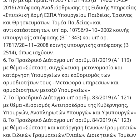
5. Την με αρ. πρωτ. 47903 / EΥΘΥ 495 (Β΄ 1406/19-05-
2016) Απόφαση Αναδιάρθρωσης της Ειδικής Υπηρεσίας
«Επιτελική Δομή ΕΣΠΑ Υπουργείου Παιδείας, Έρευνας
και Θρησκευμάτων, Τομέα Παιδείας» και
αντικατάσταση των υπ’ αρ. 10756/9−10−2002 κοινής
υπουργικής απόφασης (Β΄ 1343) και υπ’ αρ.
17817/28−11−2008 κοινής υπουργικής απόφασης (Β΄
2514), όπως ισχύουν.
6. Το Προεδρικό Διάταγμα υπ’ αριθμ. 81/2019 (Α΄ 119)
με θέμα «Σύσταση, συγχώνευση, μετονομασία και
κατάργηση Υπουργείων και καθορισμός των
αρμοδιοτήτων τους - Μεταφορά υπηρεσιών και
αρμοδιοτήτων μεταξύ Υπουργείων»
7. Το Προεδρικό Διάταγμα υπ’ αριθμ. 83/2019 (Α΄ 121)
με θέμα «Διορισμός Αντιπροέδρου της Κυβέρνησης,
Υπουργών, Αναπληρωτών Υπουργών και Υφυπουργών»
8. Το Προεδρικό Διάταγμα υπ’ αριθμ. 84/2019 (Α΄ 123)
με θέμα «Σύσταση και κατάργηση Γενικών Γραμματειών
και Ειδικών Γραμματειών/Ενιαίων Διοικητικών Τομέων