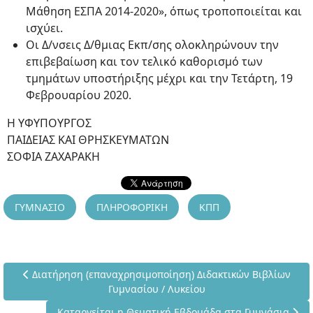
Μάθηση ΕΣΠΑ 2014-2020», όπως τροποποιείται και
ισχύει.
Οι Δ/νσεις Δ/θμιας Εκπ/σης ολοκληρώνουν την
επιβεβαίωση και τον τελικό καθορισμό των
τμημάτων υποστήριξης μέχρι και την Τετάρτη, 19
Φεβρουαρίου 2020.
Η ΥΦΥΠΟΥΡΓΟΣ
ΠΑΙΔΕΙΑΣ ΚΑΙ ΘΡΗΣΚΕΥΜΑΤΩΝ
ΣΟΦΙΑ ΖΑΧΑΡΑΚΗ
ΓΥΜΝΑΣΙΟ
ΠΛΗΡΟΦΟΡΙΚΗ
ΚΠΠ
Προηγούμενο άρθρο: Διατήρηση (επαναχρησιμοποίηση) Διδακ
Διατήρηση (επαναχρησιμοποίηση) Διδακτικών Βιβλίων
Γυμνασίου / Λυκείου
Επόμενο άρθρο: Καταργείται η Θεματική Εβδομάδα σ
Καταργείται η Θεματική Εβδομάδα στα Γυμνάσια