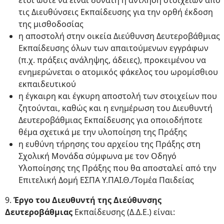
έτσι ώστε να είναι δυνατή η άντληση στοιχείων από
τις Διευθύνσεις Εκπαίδευσης για την ορθή έκδοση
της μισθοδοσίας
η αποστολή στην οικεία Διεύθυνση Δευτεροβάθμιας
Εκπαίδευσης όλων των απαιτούμενων εγγράφων
(π.χ. πράξεις ανάληψης, άδειες), προκειμένου να
ενημερώνεται ο ατομικός φάκελος του ωρομίσθιου
εκπαιδευτικού
η έγκαιρη και έγκυρη αποστολή των στοιχείων που
ζητούνται, καθώς και η ενημέρωση του Διευθυντή
Δευτεροβάθμιας Εκπαίδευσης για οποιοδήποτε
θέμα σχετικά με την υλοποίηση της Πράξης
η ευθύνη τήρησης του αρχείου της Πράξης στη
Σχολική Μονάδα σύμφωνα με τον Οδηγό
Υλοποίησης της Πράξης που θα αποσταλεί από την
Επιτελική Δομή ΕΣΠΑ Υ.ΠΑΙ.Θ./Τομέα Παιδείας
9.
Έργο του Διευθυντή της Διεύθυνσης
Δευτεροβάθμιας
Εκπαίδευσης (Δ.Δ.Ε.) είναι: