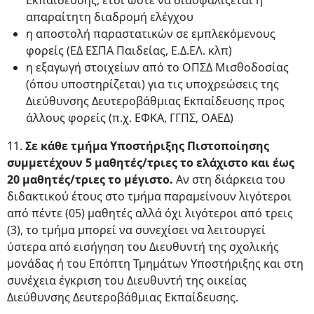
Εκπαίδευσης, έτσι ώστε να διασφαλίζεται η
απαραίτητη διαδρομή ελέγχου
η αποστολή παραστατικών σε εμπλεκόμενους
φορείς (ΕΔ ΕΣΠΑ Παιδείας, Ε.Δ.ΕΛ. κλπ)
η εξαγωγή στοιχείων από το ΟΠΣΔ Μισθοδοσίας
(όπου υποστηρίζεται) για τις υποχρεώσεις της
Διεύθυνσης Δευτεροβάθμιας Εκπαίδευσης προς
άλλους φορείς (π.χ. ΕΦΚΑ, ΓΓΠΣ, ΟΑΕΔ)
11.
Σε κάθε τμήμα Υποστήριξης Πιστοποίησης
συμμετέχουν 5 μαθητές/τριες το ελάχιστο και έως
20 μαθητές/τριες το μέγιστο.
Αν στη διάρκεια του
διδακτικού έτους στο τμήμα παραμείνουν λιγότεροι
από πέντε (05) μαθητές αλλά όχι λιγότεροι από τρεις
(3), το τμήμα μπορεί να συνεχίσει να λειτουργεί
ύστερα από εισήγηση του Διευθυντή της σχολικής
μονάδας ή του Επόπτη Τμημάτων Υποστήριξης και στη
συνέχεια έγκριση του Διευθυντή της οικείας
Διεύθυνσης Δευτεροβάθμιας Εκπαίδευσης.