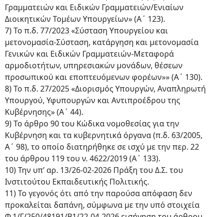
Γραμματειών και Ειδικών Γραμματειών/Ενιαίων
Διοικητικών Τομέων Υπουργείων» (Α΄ 123).
7) Το π.δ. 77/2023 «Σύσταση Υπουργείου και
μετονομασία-Σύσταση, κατάργηση και μετονομασία
Γενικών και Ειδικών Γραμματειών-Μεταφορά
αρμοδιοτήτων, υπηρεσιακών μονάδων, θέσεων
προσωπικού και εποπτευόμενων φορέων»» (Α΄ 130).
8) Το π.δ. 27/2025 «Διορισμός Υπουργών, Αναπληρωτή
Υπουργού, Υφυπουργών και Αντιπροέδρου της
Κυβέρνησης» (Α΄ 44).
9) Το άρθρο 90 του Κώδικα νομοθεσίας για την
Κυβέρνηση και τα κυβερνητικά όργανα (π.δ. 63/2005,
Α΄ 98), το οποίο διατηρήθηκε σε ισχύ με την περ. 22
του άρθρου 119 του ν. 4622/2019 (Α΄ 133).
10) Την υπ’ αρ. 13/26-02-2026 Πράξη του Δ.Σ. του
Ινστιτούτου Εκπαιδευτικής Πολιτικής.
11) Το γεγονός ότι από την παρούσα απόφαση δεν
προκαλείται δαπάνη, σύμφωνα με την υπό στοιχεία
Φ.1/Γ/250/48191/Β1/22-04-2026 εισήγηση του άρθρου