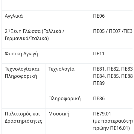
Αγγλικά
ΠΕ06
η
2
Ξένη Γλώσσα (Γαλλικά /
ΠΕ05 / ΠΕ07 /ΠΕ3
Γερμανικά/Ιταλικά)
Φυσική Αγωγή
ΠΕ11
Τεχνολογία και
Τεχνολογία
ΠΕ81, ΠΕ82, ΠΕ83,
Πληροφορική
ΠΕ84, ΠΕ85, ΠΕ88,
ΠΕ89
Πληροφορική
ΠΕ86
Πολιτισμός και
Μουσική
ΠΕ79.01
Δραστηριότητες
(με προτεραιότη
πρώην ΠΕ16.01)