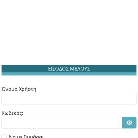
ΕΙΣΟΔΟΣ ΜΕΛΟΥΣ
Όνομα Χρήστη
Κωδικός:
Εμφ
Να με θυμάσαι