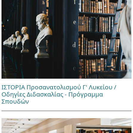
ΙΣΤΟΡΙΑ Προσανατολισμού Γ' Λυκείου /
Οδηγίες Διδασκαλίας - Πρόγραμμα
Σπουδών