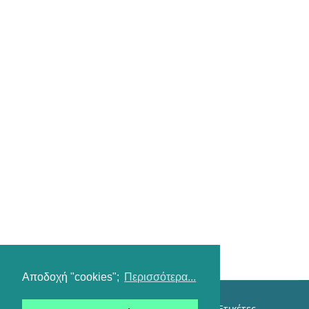
Αποδοχή "cookies";
Περισσότερα...
Επικοινωνία
Όροι χρήσης
Αναζήτηση
Ετικέτες