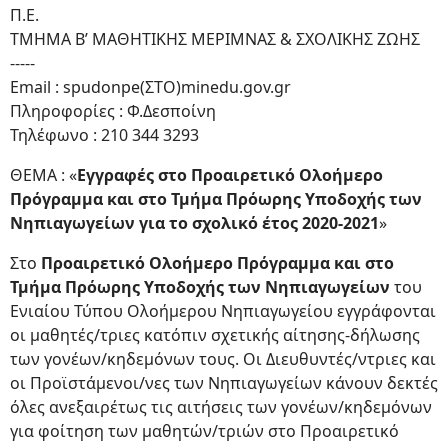
Π.Ε.
ΤΜΗΜΑ Β’ ΜΑΘΗΤΙΚΗΣ ΜΕΡΙΜΝΑΣ & ΣΧΟΛΙΚΗΣ ΖΩΗΣ
-----
Email : spudonpe(ΣΤΟ)minedu.gov.gr
Πληροφορίες : Φ.Δεσποίνη
Τηλέφωνο : 210 344 3293
ΘΕΜΑ : «
Εγγραφές στο Προαιρετικό Ολοήμερο
Πρόγραμμα και στο Τμήμα Πρόωρης Υποδοχής των
Νηπιαγωγείων για το σχολικό έτος 2020-2021
»
Στο
Προαιρετικό Ολοήμερο Πρόγραμμα και στο
Τμήμα Πρόωρης Υποδοχής των Νηπιαγωγείων
του
Ενιαίου Τύπου Ολοήμερου Νηπιαγωγείου εγγράφονται
οι μαθητές/τριες κατόπιν σχετικής αίτησης-δήλωσης
των γονέων/κηδεμόνων τους. Οι Διευθυντές/ντριες και
οι Προϊστάμενοι/νες των Νηπιαγωγείων κάνουν δεκτές
όλες ανεξαιρέτως τις αιτήσεις των γονέων/κηδεμόνων
για φοίτηση των μαθητών/τριών στο Προαιρετικό