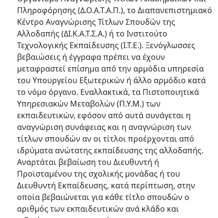
Πληροφόρησης (Δ.Ο.Α.Τ.Α.Π.), το Διαπανεπιστημιακό
Κέντρο Αναγνώρισης Τίτλων Σπουδών της
Αλλοδαπής (ΔΙ.Κ.Α.Τ.Σ.Α.) ή το Ινστιτούτο
Τεχνολογικής Εκπαίδευσης (Ι.Τ.Ε.). Ξενόγλωσσες
βεβαιώσεις ή έγγραφα πρέπει να έχουν
μεταφραστεί επίσημα από την αρμόδια υπηρεσία
του Υπουργείου Εξωτερικών ή άλλο αρμόδιο κατά
το νόμο όργανο. Εναλλακτικά, τα Πιστοποιητικά
Υπηρεσιακών Μεταβολών (Π.Υ.Μ.) των
εκπαιδευτικών, εφόσον από αυτά συνάγεται η
αναγνώριση συνάφειας και η αναγνώριση των
τίτλων σπουδών αν οι τίτλοι προέρχονται από
ιδρύματα ανώτατης εκπαίδευσης της αλλοδαπής.
Αναρτάται βεβαίωση του Διευθυντή ή
Προϊσταμένου της σχολικής μονάδας ή του
Διευθυντή Εκπαίδευσης, κατά περίπτωση, στην
οποία βεβαιώνεται για κάθε τίτλο σπουδών ο
αριθμός των εκπαιδευτικών ανά κλάδο και