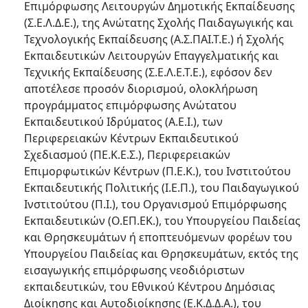
Επιμόρφωσης Λειτουργών Δημοτικής Εκπαίδευσης
(Σ.Ε.Λ.Δ.Ε.), της Ανώτατης Σχολής Παιδαγωγικής και
Τεχνολογικής Εκπαίδευσης (Α.Σ.ΠΑΙ.Τ.Ε.) ή Σχολής
Εκπαιδευτικών Λειτουργών Επαγγελματικής και
Τεχνικής Εκπαίδευσης (Σ.Ε.Λ.Ε.Τ.Ε.), εφόσον δεν
αποτέλεσε προσόν διορισμού, ολοκλήρωση
προγράμματος επιμόρφωσης Ανώτατου
Εκπαιδευτικού Ιδρύματος (Α.Ε.Ι.), των
Περιφερειακών Κέντρων Εκπαιδευτικού
Σχεδιασμού (ΠΕ.Κ.Ε.Σ.), Περιφερειακών
Επιμορφωτικών Κέντρων (Π.Ε.Κ.), του Ινστιτούτου
Εκπαιδευτικής Πολιτικής (Ι.Ε.Π.), του Παιδαγωγικού
Ινστιτούτου (Π.Ι.), του Οργανισμού Επιμόρφωσης
Εκπαιδευτικών (Ο.ΕΠ.ΕΚ.), του Υπουργείου Παιδείας
και Θρησκευμάτων ή εποπτευόμενων φορέων του
Υπουργείου Παιδείας και Θρησκευμάτων, εκτός της
εισαγωγικής επιμόρφωσης νεοδιόριστων
εκπαιδευτικών, του Εθνικού Κέντρου Δημόσιας
Διοίκησης και Αυτοδιοίκησης (Ε.Κ.Δ.Δ.Α.), του