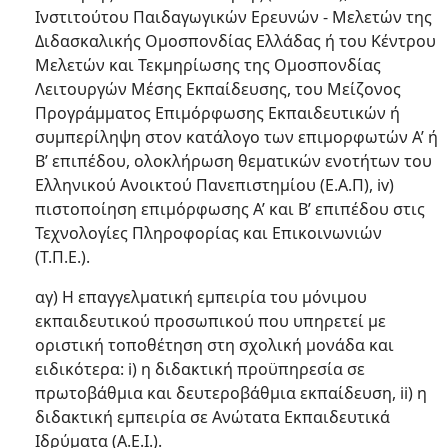
Ινστιτούτου Παιδαγωγικών Ερευνών - Μελετών της
Διδασκαλικής Ομοσπονδίας Ελλάδας ή του Κέντρου
Μελετών και Τεκμηρίωσης της Ομοσπονδίας
Λειτουργών Μέσης Εκπαίδευσης, του Μείζονος
Προγράμματος Επιμόρφωσης Εκπαιδευτικών ή
συμπερίληψη στον κατάλογο των επιμορφωτών Α’ ή
Β’ επιπέδου, ολοκλήρωση θεματικών ενοτήτων του
Ελληνικού Ανοικτού Πανεπιστημίου (Ε.Α.Π), iv)
πιστοποίηση επιμόρφωσης Α’ και Β’ επιπέδου στις
Τεχνολογίες Πληροφορίας και Επικοινωνιών
(Τ.Π.Ε.).
αγ) Η επαγγελματική εμπειρία του μόνιμου
εκπαιδευτικού προσωπικού που υπηρετεί με
οριστική τοποθέτηση στη σχολική μονάδα και
ειδικότερα: i) η διδακτική προϋπηρεσία σε
πρωτοβάθμια και δευτεροβάθμια εκπαίδευση, ii) η
διδακτική εμπειρία σε Ανώτατα Εκπαιδευτικά
Ιδρύματα (Α.Ε.Ι.).