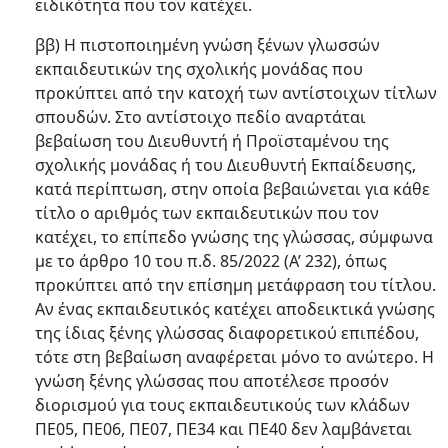
ειδικότητα που τον κατέχει.
ββ) Η πιστοποιημένη γνώση ξένων γλωσσών
εκπαιδευτικών της σχολικής μονάδας που
προκύπτει από την κατοχή των αντίστοιχων τίτλων
σπουδών. Στο αντίστοιχο πεδίο αναρτάται
βεβαίωση του Διευθυντή ή Προϊσταμένου της
σχολικής μονάδας ή του Διευθυντή Εκπαίδευσης,
κατά περίπτωση, στην οποία βεβαιώνεται για κάθε
τίτλο ο αριθμός των εκπαιδευτικών που τον
κατέχει, το επίπεδο γνώσης της γλώσσας, σύμφωνα
με το άρθρο 10 του π.δ. 85/2022 (Α’ 232), όπως
προκύπτει από την επίσημη μετάφραση του τίτλου.
Αν ένας εκπαιδευτικός κατέχει αποδεικτικά γνώσης
της ίδιας ξένης γλώσσας διαφορετικού επιπέδου,
τότε στη βεβαίωση αναφέρεται μόνο το ανώτερο. Η
γνώση ξένης γλώσσας που αποτέλεσε προσόν
διορισμού για τους εκπαιδευτικούς των κλάδων
ΠΕ05, ΠΕ06, ΠΕ07, ΠΕ34 και ΠΕ40 δεν λαμβάνεται