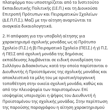
πλατφόρμα που υποστηρίζεται από το Ινστιτούτο
Εκπαιδευτικής Πολιτικής (Ι.Ε.Π.) και τη Διοικούσα
Επιτροπή Πρότυπων και Πειραματικών Σχολείων
(Δ.Ε.Π.Π.Σ.). Μαζί με την αίτηση αναρτώνται τα
αναγκαία δικαιολογητικά.
2. Η απόφαση για την υποβολή αίτησης για
χαρακτηρισμό σχολικής μονάδας ως α) Πρότυπο
Σχολείο (Π.Σ.) ή β) Πειραματικό Σχολείο (ΠΕΙ.Σ.) ή γ) Π.Σ.
ή ΠΕΙ.Σ από σχολική μονάδα της δημόσιας
εκπαίδευσης λαμβάνεται σε ειδική συνεδρίαση του
Συλλόγου Διδασκόντων, κατά την οποία παρίστανται ο
Διευθυντής ή Προϊστάμενος της σχολικής μονάδας και
αποκλειστικά τα μέλη του με οριστική/οργανική
τοποθέτηση στην οικεία σχολική μονάδα, καθώς και
από την πλειοψηφία των παρισταμένων. Επί
ισοψηφίας υπερισχύει η ψήφος του Διευθυντή ή
Προϊσταμένου της σχολικής μονάδας. Στην περίπτωση
της παρούσης παραγράφου η αίτηση χαρακτηρισμού