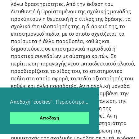
λόγω δραστηριότητες. Από την έκθεση του
Διευθυντή ή Προϊσταμένου της σχολικής μονάδας
προκύπτουν η θεματική ή ο τίτλος της δράσης, τα
σχολικά έτη υλοποίησής της, η διάρκειά της, το
επιστημονικό πεδίο, με το οποίο σχετίζεται, τα
πορίσματα ή άλλα παραδοτέα, καθώς και
δημοσιεύσεις σε επιστημονικά περιοδικά ή
πρακτικά συνεδρίων με σύστημα κριτών. Σε
περίπτωση παραγωγής νέου εκπαιδευτικού υλικού,
προσδιορίζεται το είδος του, το επιστημονικό
πεδίο στο οποίο αφορά, το πεδίο αξιοποίησής του
καθώς και άλλα παραδοτέα. Αν η σχολική μονάδα
διοργάνωσε τη δραστηριότητα, αναλαμβάνει την
υποχρέωση να τεκμηριώσει τη διοργάνωση, την
Αποδοχή "cookies";
Περισσότερα...
παρακολούθηση και την ολοκλήρωση της
δραστηριότητας, εφόσον αυτό ζητηθεί. Αν η
Αποδοχή
σχολική μονάδα συμμετείχε στη δραστηριότητα
χρειάζεται να τεκμηριωθεί η ολοκλήρωση της
συμμετοχής της σχολικής μονάδας σε αυτή, εφόσον