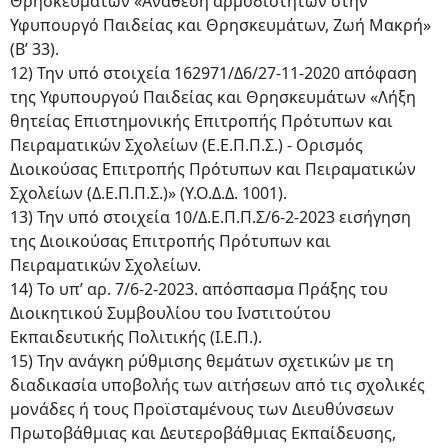
Θρησκευμάτων «Ανάθεση αρμοδιοτήτων στην
Υφυπουργό Παιδείας και Θρησκευμάτων, Ζωή Μακρή»
(Β’ 33).
12) Την υπό στοιχεία 162971/Δ6/27-11-2020 απόφαση
της Υφυπουργού Παιδείας και Θρησκευμάτων «Λήξη
θητείας Επιστημονικής Επιτροπής Πρότυπων και
Πειραματικών Σχολείων (Ε.Ε.Π.Π.Σ.) - Ορισμός
Διοικούσας Επιτροπής Πρότυπων και Πειραματικών
Σχολείων (Δ.Ε.Π.Π.Σ.)» (Υ.Ο.Δ.Δ. 1001).
13) Την υπό στοιχεία 10/Δ.Ε.Π.Π.Σ/6-2-2023 εισήγηση
της Διοικούσας Επιτροπής Πρότυπων και
Πειραματικών Σχολείων.
14) Το υπ’ αρ. 7/6-2-2023. απόσπασμα Πράξης του
Διοικητικού Συμβουλίου του Ινστιτούτου
Εκπαιδευτικής Πολιτικής (Ι.Ε.Π.).
15) Την ανάγκη ρύθμισης θεμάτων σχετικών με τη
διαδικασία υποβολής των αιτήσεων από τις σχολικές
μονάδες ή τους Προϊσταμένους των Διευθύνσεων
Πρωτοβάθμιας και Δευτεροβάθμιας Εκπαίδευσης,