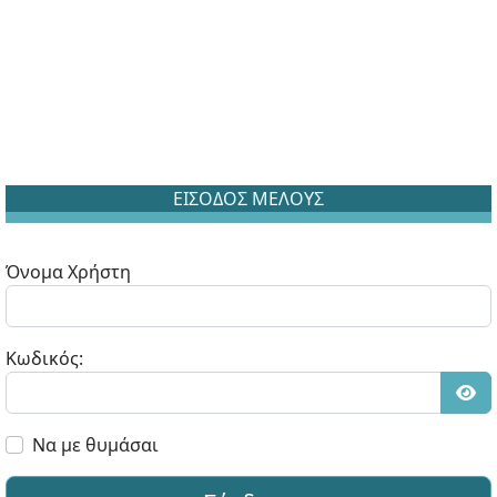
ΕΙΣΟΔΟΣ ΜΕΛΟΥΣ
Όνομα Χρήστη
Κωδικός:
Εμφ
Να με θυμάσαι