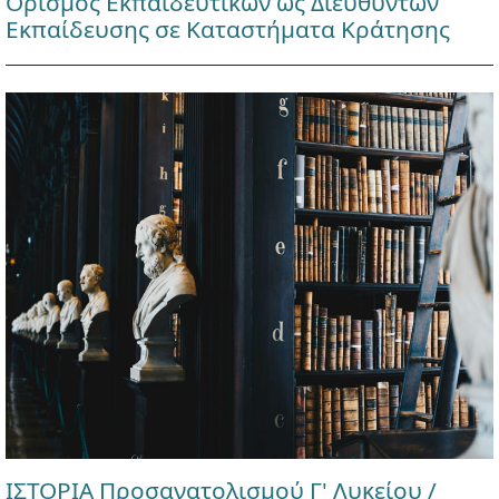
Ορισμός Εκπαιδευτικών ως Διευθυντών
Εκπαίδευσης σε Καταστήματα Κράτησης
ΙΣΤΟΡΙΑ Προσανατολισμού Γ' Λυκείου /