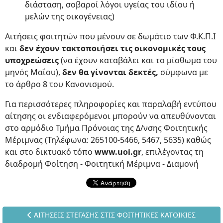
διάσταση, σοβαροί λόγοι υγείας του ιδίου ή
μελών της οικογένειας)
Αιτήσεις φοιτητών που μένουν σε δωμάτιο των Φ.Κ.Π.Ι
και
δεν έχουν τακτοποιήσει τις οικονομικές τους
υποχρεώσεις
(να έχουν καταβάλει και το μίσθωμα του
μηνός Μαΐου),
δεν θα γίνονται δεκτές,
σύμφωνα με
το άρθρο 8 του Κανονισμού.
Για περισσότερες πληροφορίες και παραλαβή εντύπου
αίτησης οι ενδιαφερόμενοι μπορούν να απευθύνονται
στο αρμόδιο Τμήμα Πρόνοιας της Δ/νσης Φοιτητικής
Μέριμνας (Τηλέφωνα: 265100-5466, 5467, 5635) καθώς
και στο δικτυακό τόπο
www.uoi.gr
, επιλέγοντας τη
διαδρομή Φοίτηση - Φοιτητική Μέριμνα - Διαμονή
Προηγούμενο άρθρο: ΑΙΤΗΣΕΙΣ ΣΤΕΓΑΣΗΣ ΣΤΙΣ ΦΟΙΤΗΤΙ
ΑΙΤΗΣΕΙΣ ΣΤΕΓΑΣΗΣ ΣΤΙΣ ΦΟΙΤΗΤΙΚΕΣ ΚΑΤΟΙΚΙΕΣ