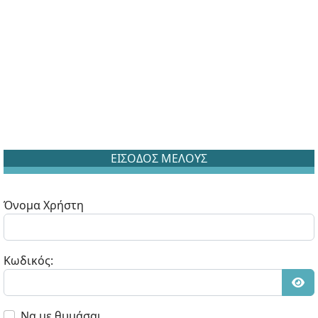
ΕΙΣΟΔΟΣ ΜΕΛΟΥΣ
Όνομα Χρήστη
Κωδικός:
Εμφ
Να με θυμάσαι