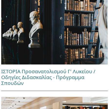
ΙΣΤΟΡΙΑ Προσανατολισμού Γ' Λυκείου /
Οδηγίες Διδασκαλίας - Πρόγραμμα
Σπουδών