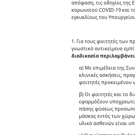
απόφαση, τις οδηγίες της 
κορωνοϊού COVID-19 και το
εγκυκλίους του Υπουργείο
1. Για τους φοιτητές των 
γνωστικό αντικείμενο εμπί
διαδικασία περιλαμβάνει
α) Με επιμέλεια της Συ
κλινικές ασκήσεις, πρ
φοιτητές προκειμένου 
β) Οι φοιτητές και το δ
εφαρμόζουν υποχρεωτικ
πάσης φύσεως προσωπικ
μάσκας εντός των χώρω
υλικό ασθενών είναι υ