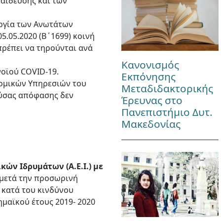
παίδευσης και των
ουργία των Ανωτάτων
5.05.2020 (Β΄1699) κοινή
πρέπει να τηρούνται ανά
Κανονισμός
νοϊού COVID-19.
Εκπόνησης
ονομικών Υπηρεσιών του
Μεταδιδακτορικής
ούσας απόφασης δεν
Έρευνας στο
Πανεπιστήμιο Δυτ.
Μακεδονίας
ών Ιδρυμάτων (Α.Ε.Ι.) με
 μετά την προσωρινή
 κατά του κινδύνου
μαϊκού έτους 2019- 2020