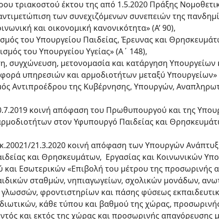
ρθρου τριακοστού έκτου της από 1.5.2020 Πράξης Νομοθετ
 αντιμετώπιση των συνεχιζόμενων συνεπειών της πανδημ
ινωνική και οικονομική κανονικότητα» (Α’ 90),
νισμός του Υπουργείου Παιδείας, Έρευνας και Θρησκευμάτω
νισμός του Υπουργείου Υγείας» (Α΄ 148),
αση, συγχώνευση, μετονομασία και κατάργηση Υπουργείων
φορά υπηρεσιών και αρμοδιοτήτων μεταξύ Υπουργείων» (
ρισμός Αντιπροέδρου της Κυβέρνησης, Υπουργών, Αναπληρ
/20.7.2019 κοινή απόφαση του Πρωθυπουργού και της Υπου
μοδιοτήτων στoν Υφυπουργό Παιδείας και Θρησκευμάτων
οικ.20021/21.3.2020 κοινή απόφαση των Υπουργών Ανάπτυ
αιδείας και Θρησκευμάτων, Εργασίας και Κοινωνικών Υπο
ύ και Εσωτερικών «Επιβολή του μέτρου της προσωρινής 
ιδικών σταθμών, νηπιαγωγείων, σχολικών μονάδων, ανω
 γλωσσών, φροντιστηρίων και πάσης φύσεως εκπαιδευτι
ιδιωτικών, κάθε τύπου και βαθμού της χώρας, προσωριν
ντός και εκτός της χώρας και προσωρινής απαγόρευσης 