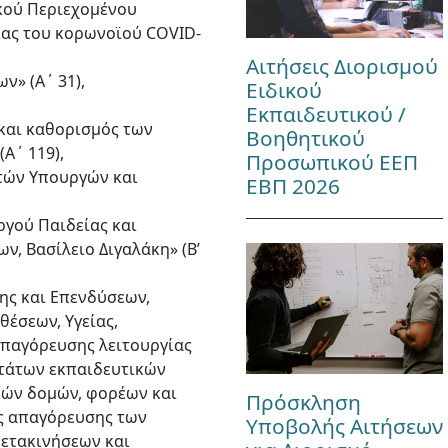
ικού Περιεχομένου
ίας του κορωνοϊού COVID-
Αιτήσεις Διορισμού
ν» (Α΄ 31),
Ειδικού
Εκπαιδευτικού /
 και καθορισμός των
Βοηθητικού
Α΄ 119),
Προσωπικού ΕΕΠ
ωτών Υπουργών και
ΕΒΠ 2026
ργού Παιδείας και
, Βασίλειο Διγαλάκη» (Β’
ξης και Επενδύσεων,
θέσεων, Υγείας,
απαγόρευσης λειτουργίας
τάτων εκπαιδευτικών
κών δομών, φορέων και
Πρόσκληση
ής απαγόρευσης των
Υποβολής Αιτήσεων
μετακινήσεων και