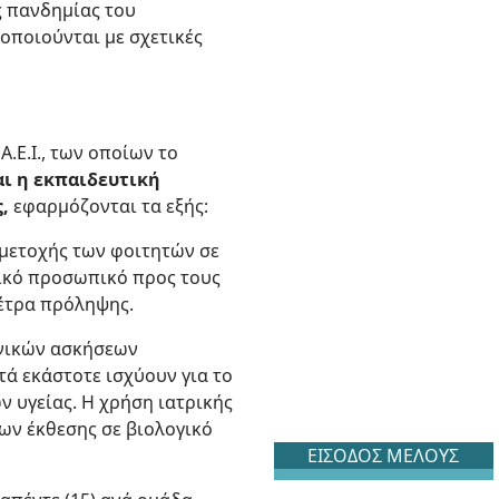
ς πανδημίας του
νοποιούνται με σχετικές
.Ε.Ι., των οποίων το
αι η εκπαιδευτική
,
εφαρμόζονται τα εξής:
υμμετοχής των φοιτητών σε
τικό προσωπικό προς τους
μέτρα πρόληψης.
λινικών ασκήσεων
ά εκάστοτε ισχύουν για το
 υγείας. Η χρήση ιατρικής
ων έκθεσης σε βιολογικό
ΕΙΣΟΔΟΣ ΜΕΛΟΥΣ