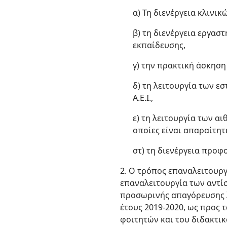
α) Τη διενέργεια κλινι
β) τη διενέργεια εργασ
εκπαίδευσης,
γ) την πρακτική άσκηση
δ) τη λειτουργία των ε
Α.Ε.Ι.,
ε) τη λειτουργία των 
οποίες είναι απαραίτητ
στ) τη διενέργεια προ
2. Ο τρόπος επαναλειτουργ
επαναλειτουργία των αντί
προσωρινής απαγόρευσης λ
έτους 2019-2020, ως προς 
φοιτητών και του διδακτι