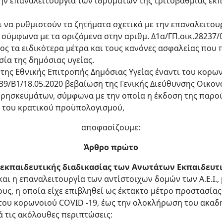
την επαναλειτουργία των ιδρυμάτων της τριτοβάθμιας εκ
ται να ρυθμιστούν τα ζητήματα σχετικά με την επαναλειτ
σύμφωνα με τα οριζόμενα στην αριθμ. Δ1α/ΓΠ.οικ.28237/0
ς τα ειδικότερα μέτρα και τους κανόνες ασφαλείας που 
ία της δημόσιας υγείας.
η της Εθνικής Επιτροπής Δημόσιας Υγείας έναντι του κορω
58339/B1/18.05.2020 βεβαίωση της Γενικής Διεύθυνσης Οικ
Θρησκευμάτων, σύμφωνα με την οποία η έκδοση της παρ
 του κρατικού προϋπολογισμού,
αποφασίζουμε:
Άρθρο πρώτο
εκπαιδευτικής διαδικασίας των Ανωτάτων Εκπαιδευτικ
αι η επαναλειτουργία των αντίστοιχων δομών των Α.Ε.Ι.,
υς, η οποία είχε επιβληθεί ως έκτακτο μέτρο προστασίας
του κορωνοϊού COVID -19, έως την ολοκλήρωση του ακαδη
 τις ακόλουθες περιπτώσεις: