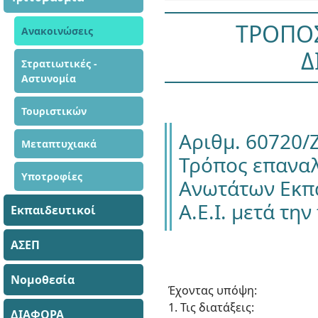
ΤΡΟΠΟΣ
Ανακοινώσεις
Δ
Στρατιωτικές -
Αστυνομία
Τουριστικών
Αριθμ. 60720/
Μεταπτυχιακά
Τρόπος επαναλ
Υποτροφίες
Ανωτάτων Εκπα
Α.Ε.Ι. μετά τ
Εκπαιδευτικοί
ΑΣΕΠ
Νομοθεσία
Έχοντας υπόψη:
1. Τις διατάξεις:
ΔΙΑΦΟΡΑ