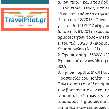
α. Των παρ. 1 και 3 του ά
«Περαιτέρω μέτρα για την
19 και την επάνοδο στην κο
β. του π.δ. 18/2018 «Οργα
γ. του π.δ. 121/2017 «Οργα
δ. του π.δ. 81/2019 «Σύστ
αρμοδιοτήτων τους – Μετα
ε. του π.δ. 83/2019 «Διο
Υφυπουργών» (Α΄ 121).
2. Την υπ’ αριθμ. 6632/Υ1
Θρησκευμάτων «Ανάθεση αρ
3009).
3. Την υπ΄ αριθμ. Δ1α/ΓΠ.
Προστασίας του Πολίτη, Π
Πολιτισμού και Αθλητισμο
των βρεφονηπιακών και πα
ιδρυμάτων, κέντρων ξένων
ιδρυμάτων, δημοσίων και 
εκπαιδευτικών εκδρομών ε