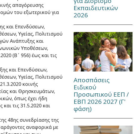
για Διορισμό
ρινής απαγόρευσης
Εκπαιδευτικών
ομών του εξωτερικού για
2026
ξης και Επενδύσεων,
έσεων, Υγείας, Πολιτισμού
γών Ανάπτυξης και
ινωνικών Υποθέσεων,
020 (Β΄ 956) έως και τις
υξης και Επενδύσεων,
έσεων, Υγείας, Πολιτισμού
Αποσπάσεις
21.3.2020 κοινής
Ειδικού
είας και Θρησκευμάτων,
Προσωπικού ΕΕΠ /
ικών, όπως έχει ήδη
ΕΒΠ 2026 2027 (Γ'
 και τις 31.5.2020 και
φάση)
 της 48ης συνεδρίασης της
Παράγοντες αναφορικά με