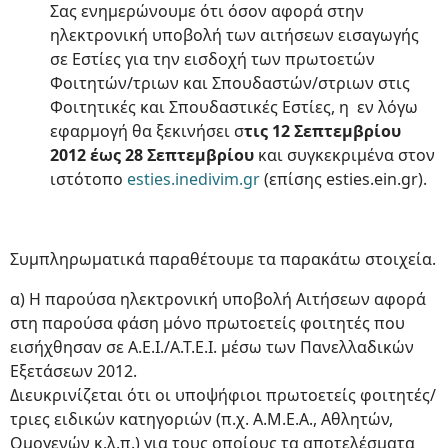
Σας ενημερώνουμε ότι όσον αφορά στην
ηλεκτρονική υποβολή των αιτήσεων εισαγωγής
σε Εστίες για την εισδοχή των πρωτοετών
Φοιτητών/τριων και Σπουδαστών/στριων στις
Φοιτητικές και Σπουδαστικές Εστίες, η εν λόγω
εφαρμογή θα ξεκινήσει σ
τις 12 Σεπτεμβρίου
2012 έως 28 Σεπτεμβρίου
και συγκεκριμένα στον
ιστότοπο
esties.inedivim.gr
(επίσης esties.ein.gr).
Συμπληρωματικά παραθέτουμε τα παρακάτω στοιχεία.
α) H παρούσα ηλεκτρονική υποβολή Αιτήσεων αφορά
στη παρούσα φάση μόνο πρωτοετείς φοιτητές που
εισήχθησαν σε Α.Ε.Ι./Α.Τ.Ε.Ι. μέσω των Πανελλαδικών
Εξετάσεων 2012.
Διευκρινίζεται ότι οι υποψήφιοι πρωτοετείς φοιτητές/
τριες ειδικών κατηγοριών (π.χ. Α.Μ.Ε.Α., Αθλητών,
Ομογενών κ.λ.π.) για τους οποίους τα αποτελέσματα