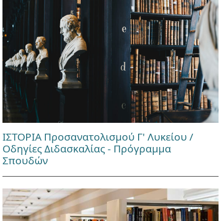
ΙΣΤΟΡΙΑ Προσανατολισμού Γ' Λυκείου /
Οδηγίες Διδασκαλίας - Πρόγραμμα
Σπουδών