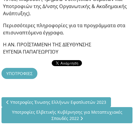
Υποτροφιών της Δ/νσης Οργανωτικής & Ακαδημαικής
Ανάπτυξης).
Περισσότερες πληροφορίες για τα προγράμματα στα
επισυναπτόμενα έγγραφα.
Η ΑΝ. ΠΡΟΪΣΤΑΜΕΝΗ ΤΗΣ ΔΙΕΥΘΥΝΣΗΣ
ΕΥΓΕΝΙΑ ΠΑΠΑΓΕΩΡΓΙΟΥ
ΥΠΟΤΡΟΦΙΕΣ
Προηγούμενο άρθρο: Υποτροφίες Ένωσης Ελλήνων Εφοπλιστών
Υποτροφίες Ένωσης Ελλήνων Εφοπλιστών 2023
Επόμενο άρθρο: Υποτροφίες Ελβετικής Κυβέρνησης για Μετ
Υποτροφίες Ελβετικής Κυβέρνησης για Μεταπτυχιακές
Σπουδές 2022