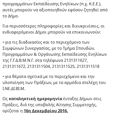
προγραμμάτων Εκπαίδευσης Ενηλίκων (π.χ. Κ.Ε.Ε.),
αυτές μπορούν να αξιοποιηθούν εφόσον ζητηθεί από
το Δήμο.
Για περισσότερες πληροφορίες και διευκρινίσεις, οι
ενδιαφερόμενοι Δήμοι μπορούν να επικοινωνούν:
• για τις διαδικασίες και το περιεχόμενο των
Συμφώνων Συνεργασίας, με το Τμήμα Σπουδών,
Προγραμμάτων & Οργάνωσης Εκπαίδευσης Ενηλίκων
της Γ.Γ.Δ.Β.Μ.Ν.Γ. στα τηλέφωνα 2131311627,
2131311672, 2131311504, 2131311525, 2131311518
• για θέματα σχετικά με το περιεχόμενο και την
υλοποίηση των Πράξεων, με τα αρμόδια στελέχη του
Ι.ΝΕ.ΔΙ.ΒΙ.Μ.
Ως
καταληκτική ημερομηνία
ένταξης Δήμων στις
Πράξεις, διά της υποβολής Αίτησης Συμμετοχής,
ορίζεται η
16η Δεκεμβρίου 2016.