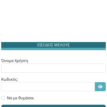
ΕΙΣΟΔΟΣ ΜΕΛΟΥΣ
Όνομα Χρήστη
Κωδικός:
Εμφ
Να με θυμάσαι