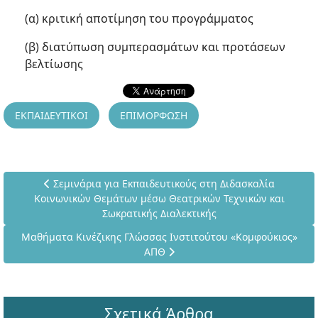
(α) κριτική αποτίμηση του προγράμματος
(β) διατύπωση συμπερασμάτων και προτάσεων
βελτίωσης
ΕΚΠΑΙΔΕΥΤΙΚΟΙ
ΕΠΙΜΟΡΦΩΣΗ
Προηγούμενο άρθρο: Σεμινάρια για Εκπαιδευτικούς στη 
Σεμινάρια για Εκπαιδευτικούς στη Διδασκαλία
Κοινωνικών Θεμάτων μέσω Θεατρικών Τεχνικών και
Σωκρατικής Διαλεκτικής
Επόμενο άρθρο: Μαθήματα Κινέζικης Γλώσσας Ινστιτούτου «
Μαθήματα Κινέζικης Γλώσσας Ινστιτούτου «Κομφούκιος»
ΑΠΘ
Σχετικά Άρθρα