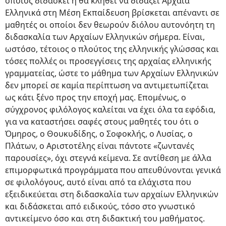
όποιος διδάσκει ή θα κληθεί να διδάξει Αρχαία
Ελληνικά στη Μέση Εκπαίδευση βρίσκεται απέναντι σε
μαθητές οι οποίοι δεν θεωρούν διόλου αυτονόητη τη
διδασκαλία των Αρχαίων Ελληνικών σήμερα. Είναι,
ωστόσο, τέτοιος ο πλούτος της ελληνικής γλώσσας και
τόσες πολλές οι προσεγγίσεις της αρχαίας ελληνικής
γραμματείας, ώστε το μάθημα των Αρχαίων Ελληνικών
δεν μπορεί σε καμία περίπτωση να αντιμετωπίζεται
ως κάτι ξένο προς την εποχή μας. Επομένως, ο
σύγχρονος φιλόλογος καλείται να έχει όλα τα εφόδια,
για να καταστήσει σαφές στους μαθητές του ότι ο
Όμηρος, ο Θουκυδίδης, ο Σοφοκλής, ο Λυσίας, ο
Πλάτων, ο Αριστοτέλης είναι πάντοτε «ζωντανές
παρουσίες», όχι στεγνά κείμενα. Σε αντίθεση με άλλα
επιμορφωτικά προγράμματα που απευθύνονται γενικά
σε φιλολόγους, αυτό είναι από τα ελάχιστα που
εξειδικεύεται στη διδασκαλία των αρχαίων Ελληνικών
και διδάσκεται από ειδικούς, τόσο στο γνωστικό
αντικείμενο όσο και στη διδακτική του μαθήματος.