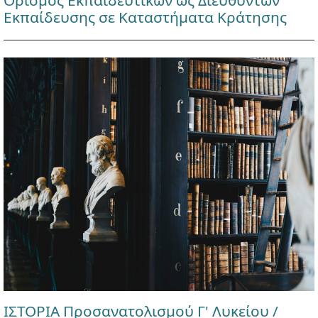
Ορισμός Εκπαιδευτικών ως Διευθυντών
Εκπαίδευσης σε Καταστήματα Κράτησης
ΙΣΤΟΡΙΑ Προσανατολισμού Γ' Λυκείου /