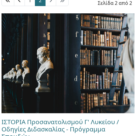
1
2
Σελίδα 2 από 2
ΙΣΤΟΡΙΑ Προσανατολισμού Γ' Λυκείου /
Οδηγίες Διδασκαλίας - Πρόγραμμα