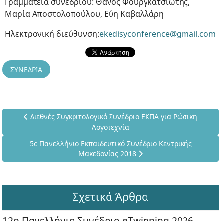
Γραμματεία συνεδρίου: Θάνος Φουργκατσιώτης,
Μαρία Αποστολοπούλου, Εύη Καβαλλάρη
Ηλεκτρονική διεύθυνση:
ekedisyconference@gmail.com
ΣΥΝΕΔΡΙΑ
Προηγούμενο άρθρο: Διεθνές Συγκριτολογικό Συνέδριο ΕΚΠ
Διεθνές Συγκριτολογικό Συνέδριο ΕΚΠΑ για Ρώσικη
Λογοτεχνία
Επόμενο άρθρο: 5ο Πανελλήνιο Εκπαιδευτικό Συνέδριο Κ
5ο Πανελλήνιο Εκπαιδευτικό Συνέδριο Κεντρικής
Μακεδονίας 2018
Σχετικά Άρθρα
12ο Πανελλήνιο Συνέδριο eTwinning 2026