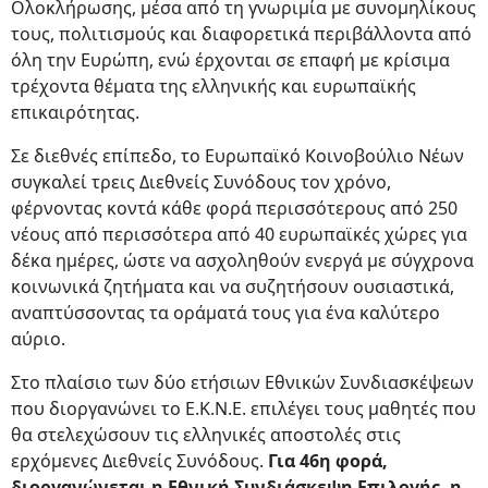
Ολοκλήρωσης, μέσα από τη γνωριμία με συνομηλίκους
τους, πολιτισμούς και διαφορετικά περιβάλλοντα από
όλη την Ευρώπη, ενώ έρχονται σε επαφή με κρίσιμα
τρέχοντα θέματα της ελληνικής και ευρωπαϊκής
επικαιρότητας.
Σε διεθνές επίπεδο, το Ευρωπαϊκό Κοινοβούλιο Νέων
συγκαλεί τρεις Διεθνείς Συνόδους τον χρόνο,
φέρνοντας κοντά κάθε φορά περισσότερους από 250
νέους από περισσότερα από 40 ευρωπαϊκές χώρες για
δέκα ημέρες, ώστε να ασχοληθούν ενεργά με σύγχρονα
κοινωνικά ζητήματα και να συζητήσουν ουσιαστικά,
αναπτύσσοντας τα οράματά τους για ένα καλύτερο
αύριο.
Στο πλαίσιο των δύο ετήσιων Εθνικών Συνδιασκέψεων
που διοργανώνει το Ε.Κ.Ν.Ε. επιλέγει τους μαθητές που
θα στελεχώσουν τις ελληνικές αποστολές στις
ερχόμενες Διεθνείς Συνόδους.
Για 46η φορά,
διοργανώνεται η Εθνική Συνδιάσκεψη Επιλογής, η