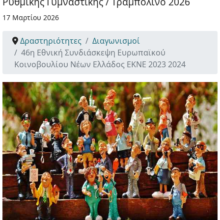
Ρυθμικής Γυμναστικής / Τραμπολίνο 2026
17 Μαρτίου 2026
Δραστηριότητες
Διαγωνισμοί
46η Εθνική Συνδιάσκεψη Ευρωπαϊκού
Κοινοβουλίου Νέων Ελλάδος ΕΚΝΕ 2023 2024