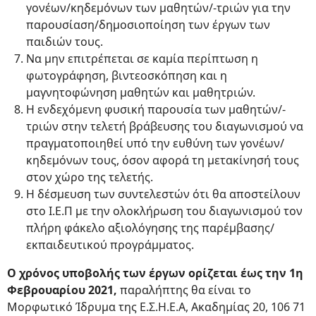
γονέων/κηδεμόνων των μαθητών/-τριών για την
παρουσίαση/δημοσιοποίηση των έργων των
παιδιών τους.
Να μην επιτρέπεται σε καμία περίπτωση η
φωτογράφηση, βιντεοσκόπηση και η
μαγνητοφώνηση μαθητών και μαθητριών.
Η ενδεχόμενη φυσική παρουσία των μαθητών/-
τριών στην τελετή βράβευσης του διαγωνισμού να
πραγματοποιηθεί υπό την ευθύνη των γονέων/
κηδεμόνων τους, όσον αφορά τη μετακίνησή τους
στον χώρο της τελετής.
Η δέσμευση των συντελεστών ότι θα αποστείλουν
στο Ι.Ε.Π με την ολοκλήρωση του διαγωνισμού τον
πλήρη φάκελο αξιολόγησης της παρέμβασης/
εκπαιδευτικού προγράμματος.
Ο χρόνος υποβολής των έργων ορίζεται έως την 1η
Φεβρουαρίου 2021,
παραλήπτης θα είναι το
Μορφωτικό Ίδρυμα της Ε.Σ.Η.Ε.Α, Ακαδημίας 20, 106 71