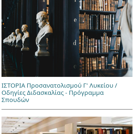
ΙΣΤΟΡΙΑ Προσανατολισμού Γ' Λυκείου /
Οδηγίες Διδασκαλίας - Πρόγραμμα
Σπουδών