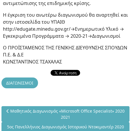
αντιμετώπισης της επιδημικής κρίσης.
Η έγκριση του ανωτέρω διαγωνισμού θα αναρτηθεί και
στην ιστοσελίδα του ΥΠΑΙΘ
http://edugate.minedu.gov.gr/→Ενημερωτικό Υλικό →
Εγκεκριμένα Προγράμματα → 2020-21→Διαγωνισμοί
Ο ΠΡΟΪΣΤΑΜΕΝΟΣ ΤΗΣ ΓΕΝΙΚΗΣ ΔΙΕΥΘΥΝΣΗΣ ΣΠΟΥΔΩΝ
Π.Ε. & Δ.Ε
ΚΩΝΣΤΑΝΤΙΝΟΣ ΤΣΑΧΑΛΑΣ
ΔΙΑΓΩΝΙΣΜΟΙ
Προηγούμενο άρθρο: Μαθητικός Διαγωνισμός «Microsoft Office 
Μαθητικός Διαγωνισμός «Microsoft Office Specialist» 2020
2021
Επόμενο άρθρο: 5ος Πανελλήνιος Διαγωνισμός Ιστορικού Ντοκ
5ος Πανελλήνιος Διαγωνισμός Ιστορικού Ντοκιμαντέρ 2020