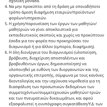
σχολική μονάδα.
Να μην προκύπτει από τη δράση με οποιαδήποτε
τρόπο άμεση διαφήμιση εταιριών/προϊόντων/
φορέων/υπηρεσιών.
Η χρήση/παρουσίαση των έργων των μαθητών/
μαθητριών να γίνει αποκλειστικά για
εκπαιδευτικούς σκοπούς και χωρίς να προκύπτουν
έσοδα για τον φορέα που προκηρύσσει τον
διαγωνισμό ή για άλλον (εμπορία, διαφήμιση).
Η όλη διενέργεια του διαγωνισμού (υλοποίηση,
βράβευση, διαχείριση αποσταλέντων και
βραβευθέντων έργων, δημοσιοποίηση) να
υλοποιηθεί με ευθύνη των διοργανωτών και της
οργανωτικής επιτροπής, σύμφωνα με τους κανόνες
δεοντολογίας και την ισχύουσα νομοθεσία για τη
διασφάλιση των προσωπικών δεδομένων των
συμμετεχόντων/συμμετεχουσών μαθητών/-τριών
και των πνευματικών δικαιωμάτων, και αφού
εξασφαλιστεί η ενυπόγραφη συγκατάθεση/Υ.Δ. των