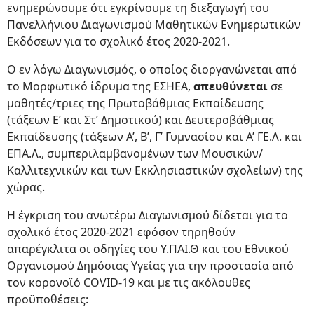
ενημερώνουμε ότι εγκρίνουμε τη διεξαγωγή του
Πανελλήνιου Διαγωνισμού Μαθητικών Ενημερωτικών
Εκδόσεων για το σχολικό έτος 2020-2021.
O εν λόγω Διαγωνισμός, ο οποίος διοργανώνεται από
το Μορφωτικό ίδρυμα της ΕΣΗΕΑ,
απευθύνεται
σε
μαθητές/τριες της Πρωτοβάθμιας Εκπαίδευσης
(τάξεων Ε’ και Στ’ Δημοτικού) και Δευτεροβάθμιας
Εκπαίδευσης (τάξεων Α’, Β’, Γ’ Γυμνασίου και Α’ ΓΕ.Λ. και
ΕΠΑ.Λ., συμπεριλαμβανομένων των Μουσικών/
Καλλιτεχνικών και των Εκκλησιαστικών σχολείων) της
χώρας.
Η έγκριση του ανωτέρω Διαγωνισμού δίδεται για το
σχολικό έτος 2020-2021 εφόσον τηρηθούν
απαρέγκλιτα οι οδηγίες του Υ.ΠΑΙ.Θ και του Εθνικού
Οργανισμού Δημόσιας Υγείας για την προστασία από
τον κορονοϊό COVID-19 και με τις ακόλουθες
προϋποθέσεις: