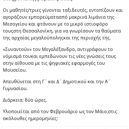
Οι μαθητές/τριες γίνονται ταξιδευτές, εντοπίζουν και
αγοράζουν εμπορεύματααπό μακρινά λιμάνια της
Μεσογείου και φτάνουν με το μικρό ιστιοφόρο
τουςστη Θεσσαλονίκη, για να γνωρίσουν τα θαύματα
της αρχαίας μεγαλούποληςκαι της περιοχής της.
«Συναντούν» τον Μεγαλέξανδρο, αντιγράφουν το
νόμισμά τουκαι εμπεδώνουν τις νέες γνώσεις τους
στην αίθουσα με τις ψηφιακές εφαρμογές του
Μουσείου.
Aπευθύνεται στη Γ΄ και Δ΄ Δημοτικού και την Α΄
Γυμνασίου.
Διάρκεια: δύο ώρες.
Υλοποιείται από τον Φεβρουάριο ως τον Μάιο,στις
ακόλουθες ημερομηνίες: