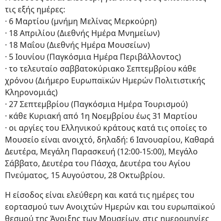
τις εξής ημέρες:
· 6 Μαρτίου (μνήμη Μελίνας Μερκούρη)
· 18 Απριλίου (Διεθνής Ημέρα Μνημείων)
· 18 Μαΐου (Διεθνής Ημέρα Μουσείων)
· 5 Ιουνίου (Παγκόσμια Ημέρα Περιβάλλοντος)
· το τελευταίο σαββατοκύριακο Σεπτεμβρίου κάθε
χρόνου (Διήμερο Ευρωπαϊκών Ημερών Πολιτιστικής
Κληρονομιάς)
· 27 Σεπτεμβρίου (Παγκόσμια Ημέρα Τουρισμού)
· κάθε Κυριακή από 1η Νοεμβρίου έως 31 Μαρτίου
· οι αργίες του Ελληνικού κράτους κατά τις οποίες το
Μουσείο είναι ανοιχτό, δηλαδή: 6 Ιανουαρίου, Καθαρά
Δευτέρα, Μεγάλη Παρασκευή (12:00-15:00), Μεγάλο
Σάββατο, Δευτέρα του Πάσχα, Δευτέρα του Αγίου
Πνεύματος, 15 Αυγούστου, 28 Οκτωβρίου.
Η είσοδος είναι ελεύθερη και κατά τις ημέρες του
εορτασμού των Ανοιχτών Ημερών και του ευρωπαϊκού
θεσμού της Άνοιξης των Μουσείων, στις ημερομηνίες