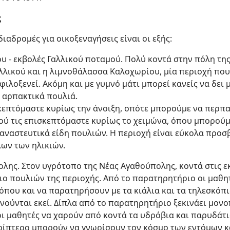
ς
ιαδρομές για οικοξεναγήσεις είναι οι εξής:
υ - εκβολές Γαλλικού ποταμού. Πολύ κοντά στην πόλη τη
λλικού και η λιμνοθάλασσα Καλοχωρίου, μία περιοχή που
ιλοξενεί. Ακόμη και με γυμνό μάτι μπορεί κανείς να δε
 αρπακτικά πουλιά.
κεπτόμαστε κυρίως την άνοιξη, οπότε μπορούμε να περπ
ικού τις επισκεπτόμαστε κυρίως το χειμώνα, όπου μπορού
ναστευτικά είδη πουλιών. Η περιοχή είναι εύκολα προσβ
λων των ηλικιών.
λης. Στον υγρότοπο της Νέας Αγαθούπολης, κοντά στις ε
ιο πουλιών της περιοχής. Από το παρατηρητήριο οι μαθη
που και να παρατηρήσουν με τα κιάλια και τα τηλεσκόπι
ούνται εκεί. Δίπλα από το παρατηρητήριο ξεκινάει μονο
ι μαθητές να χαρούν από κοντά τα υδρόβια και παρυδάτι
ρίπτερο μπορούν να γνωρίσουν τον κόσμο των εντόμων κα