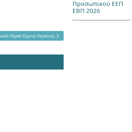
Προσωπικού ΕΕΠ
ΕΒΠ 2026
όμενο άρθρο: Εθνικό Πάρκο Λίμνης Κερκίνης
νικό Πάρκο Λίμνης Κερκίνης