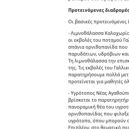
Προτεινόμενες διαδρομέ
Οι βασικές προτεινόμενες δ
- Λιμνοθάλασσα Καλοχωρίο
οι εκβολές του ποταμού Γα
σπάνια ορνιθοπανίδα που φ
παρυδάτιων, υδρόβιων και
Τη λιμνοθάλασσα την επισ
της. Τις εκβολές του Γαλλ
παρατηρήσουμε πολλά μετα
προτείνεται για μαθητές ό
- Υγρότοπος Νέας Αγαθούπο
βρίσκεται το παρατηρητήρ
πανοραμική θέα του υγροτό
ορνιθοπανίδας που φιλοξεν
υγρότοπο, όπου μπορούν ο
Επιπλέον, στο θεματικό πε