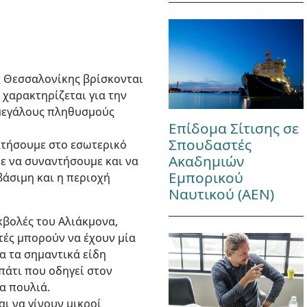
ς Θεσσαλονίκης βρίσκονται
 χαρακτηρίζεται για την
ι μεγάλους πληθυσμούς
Επίδομα Σίτισης σε
Σπουδαστές
ατήσουμε στο εσωτερικό
Ακαδημιών
με να συναντήσουμε και να
Εμπορικού
άσιμη και η περιοχή
Ναυτικού (ΑΕΝ)
κβολές του Αλιάκμονα,
τές μπορούν να έχουν μία
α τα σημαντικά είδη
πάτι που οδηγεί στον
α πουλιά.
ι να γίνουν μικροί