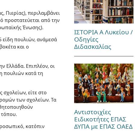
ας, Πιερίας), περιλαμβάνει
τό προστατεύεται από την
υρωπαϊκής Ένωσης).
ΙΣΤΟΡΙΑ Α Λυκείου /
Οδηγίες
5 είδη πουλιών, ανάμεσά
Διδασκαλίας
βοκέτα και ο
ην Ελλάδα. Επιπλέον, οι
η πουλιών κατά τη
ς σχολείων, είτε στο
δρομών των σχολείων. Τα
σθητοποιηθούν
Αντιστοιχίες
 τόπου.
Ειδικοτήτες ΕΠΑΣ
ΔΥΠΑ με ΕΠΑΣ ΟΑΕΔ
προσωπικό, κατόπιν