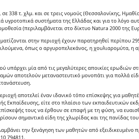
 σε 338 τ. χλμ. και σε τρεις νομούς (Θεσσαλονίκης, Ημαθί
κά υγροτοπικά συστήματα της Ελλάδας και για το λόγο αυ
νομοθεσία (περιλαμβάνεται στο δίκτυο Natura 2000 της Ε
ματίζονται στην περιοχή έχουν παρατηρηθεί περίπου 29
ιλούμενα, όπως ο αργυροπελεκάνος, η χουλιαρομύτα, η α
ιού υπάρχει μία από τις μεγαλύτερες αποικίες ερωδιών στ
αμών αποτελούν μεταναστευτικό μονοπάτι για πολλά είδ
ετανάστευση.
περιοχή αποτελεί έναν ιδανικό τόπο επίσκεψης για μαθητέ
ής Εκπαίδευσης, είτε στο πλαίσιο των εκπαιδευτικών εκ
επίσκεψής τους να έρθουν σε επαφή με τη φύση, να ευαι
ρίσουν σημαντικά είδη της χλωρίδας και της πανίδας του
λαμβάνει την ξενάγηση των μαθητών από εξειδικευμένο 
10 794811.