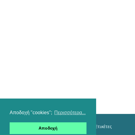
Αποδοχή "cookies";
Περισσότερα...
Επικοινωνία
Όροι χρήσης
Αναζήτηση
Ετικέτες
Αποδοχή
Είσοδος