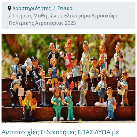
Δραστηριότητες
Γενικά
Πτήσεις Μαθητών με Ελικοφόρα Αεροσκάφη
Πολεμικής Αεροπορίας 2025
Αντιστοιχίες Ειδικοτήτες ΕΠΑΣ ΔΥΠΑ με