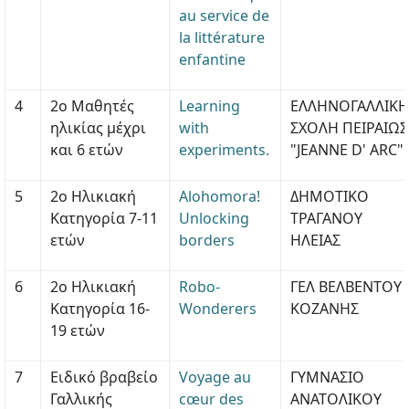
au service de
la littérature
enfantine
4
2ο Μαθητές
Learning
ΕΛΛΗΝΟΓΑΛΛΙΚΗ
ηλικίας μέχρι
with
ΣΧΟΛΗ ΠΕΙΡΑΙΩΣ
και 6 ετών
experiments.
"JEANNE D' ARC"
5
2ο Ηλικιακή
Alohomora!
ΔΗΜΟΤΙΚΟ
Κατηγορία 7-11
Unlocking
ΤΡΑΓΑΝΟΥ
ετών
borders
ΗΛΕΙΑΣ
6
2ο Ηλικιακή
Robo-
ΓΕΛ ΒΕΛΒΕΝΤΟΥ
Κατηγορία 16-
Wonderers
ΚΟΖΑΝΗΣ
19 ετών
7
Ειδικό βραβείο
Voyage au
ΓΥΜΝΑΣΙΟ
Γαλλικής
cœur des
ΑΝΑΤΟΛΙΚΟΥ