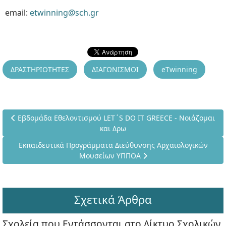
email:
etwinning@sch.gr
ΔΡΑΣΤΗΡΙΟΤΗΤΕΣ
ΔΙΑΓΩΝΙΣΜΟΙ
eTwinning
Προηγούμενο άρθρο: Εβδομάδα Εθελοντισμού LET΄S DO IT GREE
Εβδομάδα Εθελοντισμού LET΄S DO IT GREECE - Νοιάζομαι
και Δρω
Επόμενο άρθρο: Εκπαιδευτικά Προγράμματα Διεύθυνσης Αρ
Εκπαιδευτικά Προγράμματα Διεύθυνσης Αρχαιολογικών
Μουσείων ΥΠΠΟΑ
Σχετικά Άρθρα
Σχολεία που Εντάσσονται στο Δίκτυο Σχολικών