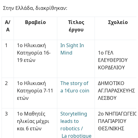
Στην Ελλάδα, διακρίθηκαν:
Α/
Βραβείο
Τίτλος
Σχολείο
Α
έργου
1
1ο Ηλικιακή
In Sight In
Κατηγορία 16-
Mind
1ο ΓΕΛ
19 ετών
ΕΛΕΥΘΕΡΙΟΥ
ΚΟΡΔΕΛΙΟΥ
2
1ο Ηλικιακή
The story of
ΔΗΜΟΤΙΚΟ
Κατηγορία 7-11
a 1€uro coin
ΑΓ.ΠΑΡΑΣΚΕΥΗΣ
ετών
ΛΕΣΒΟΥ
3
1ο Μαθητές
Storytelling
2ο ΝΗΠΙΑΓΩΓΕΙΟ
ηλικίας μέχρι
leads to
ΠΛΑΓΙΑΡΙΟΥ
και 6 ετών
robotics /
ΘΕΣ/ΝΙΚΗΣ
La robotique