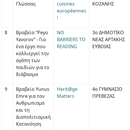
Γλώσσας
cuisines
ΚΟΖΑΝΗΣ
européennes
!
8
Βραβείο “Peyo
NO
3ο ΔΗΜΟΤΙΚΟ
Yavorov” - Για
BARRIERS TO
ΝΕΑΣ ΑΡΤΑΚΗΣ
ένα έργο που
READING
ΕΥΒΟΙΑΣ
καλλιεργεί την
αγάπη των
παιδιών για το
διάβασμα
9
Βραβείο Yunus
Herit@ge
4ο ΓΥΜΝΑΣΙΟ
Emre για τον
Matters
ΠΡΕΒΕΖΑΣ
Ανθρωπισμό
και τη
Διαπολιτισμική
Κατανόηση