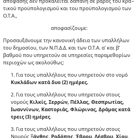
απόφασης δεν προκαλείται δαπάνη σε βάρος του κρα−
τικού προϋπολογισμού και του προϋπολογισμού των
Ο.Τ.Α.,
αποφασίζουμε:
Προσαυξάνουμε την κανονική άδεια των υπαλλήλων
του δημοσίου, των Ν.Π.Δ.Δ. και των Ο.Τ.Α. α’ και β’
βαθμού που υπηρετούν σε υπηρεσίες παραμεθορίων
περιοχών ως ακολούθως:
1. Για τους υπαλλήλους που υπηρετούν στο νομό
Κυκλάδων κατά δυο (2) ημέρες.
2. Για τους υπαλλήλους που υπηρετούν στους
νομούς
Κιλκίς, Σερρών, Πέλλας, Θεσπρωτίας,
Ιωαννίνων, Καστοριάς, Φλώρινας, Δράμας κατά
τρεις (3) ημέρες
.
3. Για τους υπαλλήλους που υπηρετούν στους
Νομούς
Ξάνθης, Ροδόπης, Έβρου, Λέσβου, Χίου,