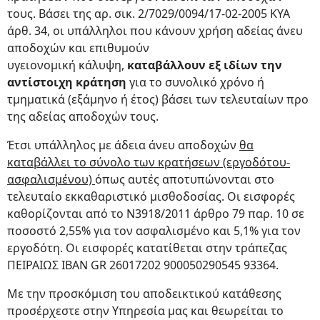
τους. Βάσει της αρ. σικ. 2/7029/0094/17-02-2005 ΚΥΑ
άρθ. 34, οι υπάλληλοι που κάνουν χρήση αδείας άνευ
αποδοχών και επιθυμούν
υγειονομική κάλυψη,
καταβάλλουν εξ ιδίων την
αντίστοιχη κράτηση
για το συνολικό χρόνο ή
τμηματικά (εξάμηνο ή έτος) βάσει των τελευταίων προ
της αδείας αποδοχών τους.
Έτσι υπάλληλος με άδεια άνευ αποδοχών
θα
καταβάλλει το σύνολο των κρατήσεων (εργοδότου-
ασφαλισμένου)
όπως αυτές αποτυπώνονται στο
τελευταίο εκκαθαριστικό μισθοδοσίας. Οι εισφορές
καθορίζονται από το Ν3918/2011 άρθρο 79 παρ. 10 σε
ποσοστό 2,55% για τον ασφαλισμένο και 5,1% για τον
εργοδότη. Οι εισφορές κατατίθεται στην τράπεζας
ΠΕΙΡΑΙΩΣ IBAN GR 26017202 900050290545 93364.
Με την προσκόμιση του αποδεικτικού κατάθεσης
προσέρχεστε στην Υπηρεσία μας και θεωρείται το