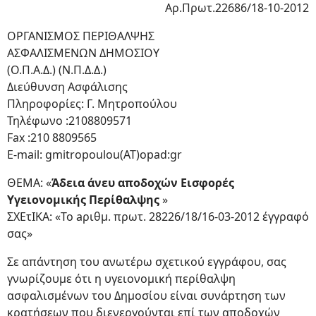
Αρ.Πρωτ.22686/18-10-2012
ΟΡΓΑΝΙΣΜΟΣ ΠΕΡΙΘΑΛΨΗΣ
ΑΣΦΑΛΙΣΜΕΝΩΝ ΔΗΜΟΣΙΟΥ
(Ο.Π.Α.Δ.) (Ν.Π.Δ.Δ.)
Διεύθυνση Ασφάλισης
Πληροφορίες: Γ. Μητροπούλου
Τηλέφωνο :2108809571
Fax :210 8809565
E-mail: gmitropoulou(ΑΤ)opad:gr
ΘΕΜΑ: «
Άδεια άνευ αποδοχών Εισφορές
Υγειονομικής Περίθαλψης
»
ΣΧΕτΙΚΑ: «Το aριθμ. πρωτ. 28226/18/16-03-2012 έγγραφό
σας»
Σε απάντηση του ανωτέρω σχετικού εγγράφου, σας
γνωρίζουμε ότι η υγειονομική περίθαλψη
ασφαλισμένων του Δημοσίου είναι συνάpτηση των
κρατήσεων που διενεργούνται επί των αποδοχών