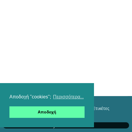
Αποδοχή "cookies";
Περισσότερα...
Επικοινωνία
Όροι χρήσης
Αναζήτηση
Ετικέτες
Αποδοχή
Είσοδος
e-Family with Istorama.com