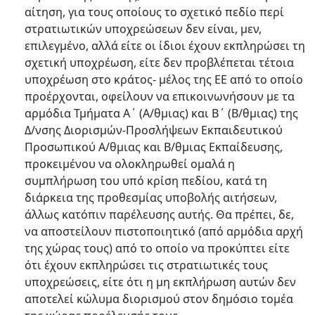
αίτηση, για τους οποίους το σχετικό πεδίο περί
στρατιωτικών υποχρεώσεων δεν είναι, μεν,
επιλεγμένο, αλλά είτε οι ίδιοι έχουν εκπληρώσει τη
σχετική υποχρέωση, είτε δεν προβλέπεται τέτοια
υποχρέωση στο κράτος- μέλος της ΕΕ από το οποίο
προέρχονται, οφείλουν να επικοινωνήσουν με τα
αρμόδια Τμήματα Α΄ (Α/θμιας) και Β΄ (Β/θμιας) της
Δ/νσης Διορισμών-Προσλήψεων Εκπαιδευτικού
Προσωπικού Α/θμιας και Β/θμιας Εκπαίδευσης,
προκειμένου να ολοκληρωθεί ομαλά η
συμπλήρωση του υπό κρίση πεδίου, κατά τη
διάρκεια της προθεσμίας υποβολής αιτήσεων,
άλλως κατόπιν παρέλευσης αυτής. Θα πρέπει, δε,
να αποστείλουν πιστοποιητικό (από αρμόδια αρχή
της χώρας τους) από το οποίο να προκύπτει είτε
ότι έχουν εκπληρώσει τις στρατιωτικές τους
υποχρεώσεις, είτε ότι η μη εκπλήρωση αυτών δεν
αποτελεί κώλυμα διορισμού στον δημόσιο τομέα