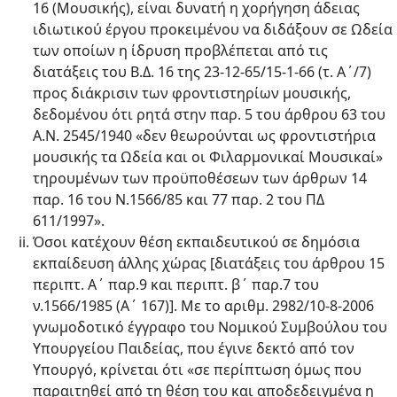
16 (Μουσικής), είναι δυνατή η χορήγηση άδειας
ιδιωτικού έργου προκειμένου να διδάξουν σε Ωδεία
των οποίων η ίδρυση προβλέπεται από τις
διατάξεις του Β.Δ. 16 της 23-12-65/15-1-66 (τ. Α΄/7)
προς διάκρισιν των φροντιστηρίων μουσικής,
δεδομένου ότι ρητά στην παρ. 5 του άρθρου 63 του
Α.Ν. 2545/1940 «δεν θεωρούνται ως φροντιστήρια
μουσικής τα Ωδεία και οι Φιλαρμονικαί Μουσικαί»
τηρουμένων των προϋποθέσεων των άρθρων 14
παρ. 16 του Ν.1566/85 και 77 παρ. 2 του ΠΔ
611/1997».
Όσοι κατέχουν θέση εκπαιδευτικού σε δημόσια
εκπαίδευση άλλης χώρας [διατάξεις του άρθρου 15
περιπτ. Α΄ παρ.9 και περιπτ. β΄ παρ.7 του
ν.1566/1985 (Α΄ 167)]. Με το αριθμ. 2982/10-8-2006
γνωμοδοτικό έγγραφο του Νομικού Συμβούλου του
Υπουργείου Παιδείας, που έγινε δεκτό από τον
Υπουργό, κρίνεται ότι «σε περίπτωση όμως που
παραιτηθεί από τη θέση του και αποδεδειγμένα η