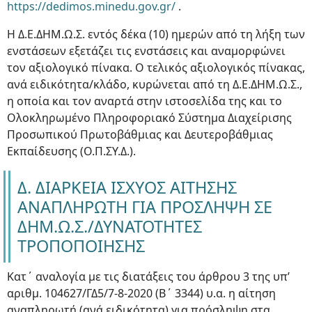
https://dedimos.minedu.gov.gr/
.
Η Δ.Ε.ΔΗΜ.Ω.Σ. εντός δέκα (10) ημερών από τη λήξη των
ενστάσεων εξετάζει τις ενστάσεις και αναμορφώνει
τον αξιολογικό πίνακα. Ο τελικός αξιολογικός πίνακας,
ανά ειδικότητα/κλάδο, κυρώνεται από τη Δ.Ε.ΔΗΜ.Ω.Σ.,
η οποία και τον αναρτά στην ιστοσελίδα της και το
Ολοκληρωμένο Πληροφοριακό Σύστημα Διαχείρισης
Προσωπικού Πρωτοβάθμιας και Δευτεροβάθμιας
Εκπαίδευσης (Ο.Π.ΣΥ.Δ.).
Δ. ΔΙΑΡΚΕΙΑ ΙΣΧΥΟΣ ΑΙΤΗΣΗΣ
ΑΝΑΠΛΗΡΩΤΗ ΓΙΑ ΠΡΟΣΛΗΨΗ ΣΕ
ΔΗΜ.Ω.Σ./ΔΥΝΑΤΟΤΗΤΕΣ
ΤΡΟΠΟΠΟΙΗΣΗΣ
Κατ΄ αναλογία με τις διατάξεις του άρθρου 3 της υπ’
αριθμ. 104627/ΓΔ5/7-8-2020 (Β΄ 3344) υ.α. η αίτηση
αναπληρωτή (ανά ειδικότητα) για πρόσληψη στα