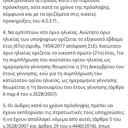
ηλεκτρονικών αιτήσεων, κατά την παρούσα
πρόσκληση, ούτε κατά το χρόνο της πρόσληψης,
σύμφωνα και με τα οριζόμενα στις οικείες
προκηρύξεις του Α.Σ.Ε.Π..
4. Να εμπίπτουν στο όριο ηλικίας. Ανώτατο όριο
ηλικίας των υποψηφίων ορίζεται το εξηκοστό έβδομο
έτος (67ο) (αριθμ. 1959/2017 απόφαση ΣτΕ). Κατώτατο
όριο ηλικίας ορίζεται το εικοστό πρώτο (21ο) έτος. Για
τη συμπλήρωση του ανώτατου ορίου ηλικίας ως
ημερομηνία γέννησης θεωρείται η 31η Δεκεμβρίου του
έτους γέννησης, ενώ για τη συμπλήρωση του
κατώτατου ορίου ηλικίας, ως ημερομηνία γέννησης
θεωρείται η 1η Ιανουαρίου του έτους γέννησης (άρθρο
6 παρ.4 του ν.3528/2007).
5. Οι άνδρες κατά το χρόνο πρόσληψης πρέπει να
έχουν εκπληρώσει τις στρατιωτικές τους υποχρεώσεις
ή να έχουν απαλλαγεί νόμιμα από αυτές (άρθρο 5 του
ν.3528/2007 και άρθρο 29 του ν.4440/2016), όπως