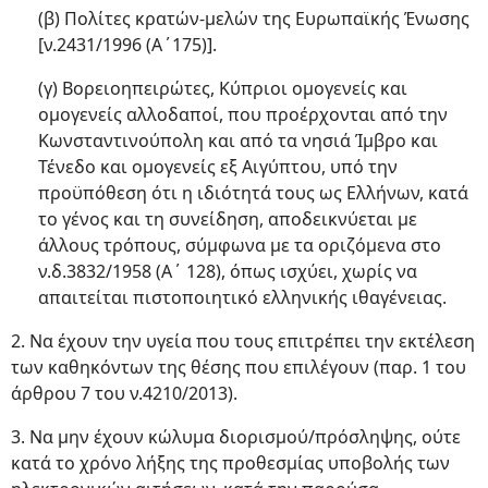
(β) Πολίτες κρατών-μελών της Ευρωπαϊκής Ένωσης
[ν.2431/1996 (Α΄175)].
(γ) Βορειοηπειρώτες, Κύπριοι ομογενείς και
ομογενείς αλλοδαποί, που προέρχονται από την
Κωνσταντινούπολη και από τα νησιά Ίμβρο και
Τένεδο και ομογενείς εξ Αιγύπτου, υπό την
προϋπόθεση ότι η ιδιότητά τους ως Ελλήνων, κατά
το γένος και τη συνείδηση, αποδεικνύεται με
άλλους τρόπους, σύμφωνα με τα οριζόμενα στο
ν.δ.3832/1958 (Α΄ 128), όπως ισχύει, χωρίς να
απαιτείται πιστοποιητικό ελληνικής ιθαγένειας.
2. Να έχουν την υγεία που τους επιτρέπει την εκτέλεση
των καθηκόντων της θέσης που επιλέγουν (παρ. 1 του
άρθρου 7 του ν.4210/2013).
3. Να μην έχουν κώλυμα διορισμού/πρόσληψης, ούτε
κατά το χρόνο λήξης της προθεσμίας υποβολής των