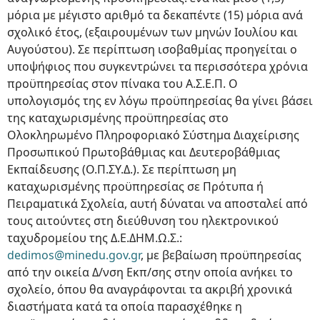
μόρια με μέγιστο αριθμό τα δεκαπέντε (15) μόρια ανά
σχολικό έτος, (εξαιρουμένων των μηνών Ιουλίου και
Αυγούστου). Σε περίπτωση ισοβαθμίας προηγείται ο
υποψήφιος που συγκεντρώνει τα περισσότερα χρόνια
προϋπηρεσίας στον πίνακα του Α.Σ.Ε.Π. Ο
υπολογισμός της εν λόγω προϋπηρεσίας θα γίνει βάσει
της καταχωρισμένης προϋπηρεσίας στο
Ολοκληρωμένο Πληροφοριακό Σύστημα Διαχείρισης
Προσωπικού Πρωτοβάθμιας και Δευτεροβάθμιας
Εκπαίδευσης (Ο.Π.ΣΥ.Δ.). Σε περίπτωση μη
καταχωρισμένης προϋπηρεσίας σε Πρότυπα ή
Πειραματικά Σχολεία, αυτή δύναται να αποσταλεί από
τους αιτούντες στη διεύθυνση του ηλεκτρονικού
ταχυδρομείου της Δ.Ε.ΔΗΜ.Ω.Σ.:
dedimos@minedu.gov.gr
, με βεβαίωση προϋπηρεσίας
από την οικεία Δ/νση Εκπ/σης στην οποία ανήκει το
σχολείο, όπου θα αναγράφονται τα ακριβή χρονικά
διαστήματα κατά τα οποία παρασχέθηκε η