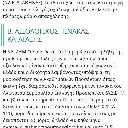
(Δ.Δ.Ε. Α΄ΑΘΗΝΑΣ). Το ίδιο ισχύει και στην αντίστροφη
περίπτωση επιλογής σχολικής μονάδας ΔΗΜ.Ω.Σ. με
πλήρες ωράριο απασχόλησης.
Β. ΑΞΙΟΛΟΓΙΚΟΣ ΠΙΝΑΚΑΣ
ΚΑΤΑΤΑΞΗΣ
Η Δ.Ε. ΔΗΜ.Ω.Σ. εντός επτά (7) ημερών από τη λήξη της
προθεσμίας υποβολής των αιτήσεων, συντάσσει
αξιολογικό πίνακα κατάταξης των υποψήφιων ανά
κλάδο και ειδικότητα λαμβάνοντας υπόψη: α) τη
μοριοδότηση των Ακαδημαϊκών Προσόντων, όπως
εκείνη έχει διαμορφωθεί σύμφωνα με τον πίνακα του
Ανώτατου Συμβουλίου Επιλογής Προσωπικού (Α.Σ.Ε.Π.)
και β) την προϋπηρεσία σε Πρότυπα ή Πειραματικά
Σχολεία, όπως αυτά ορίζονται στον ν. 4692/2020 (Α’
111), μοριοδοτούμενου εκάστου σχολικού έτους με
δεκαπέντε (15) μόρια, δηλαδή για κάθε μήνα
αναγνωρισμένης προϋπηρεσίας: ένα και μισό (1,5)