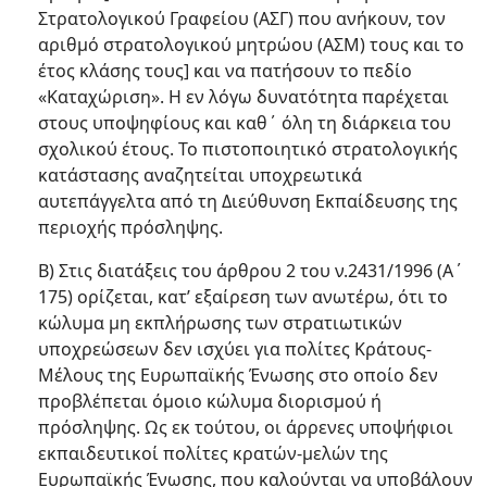
Στρατολογικού Γραφείου (ΑΣΓ) που ανήκουν, τον
αριθμό στρατολογικού μητρώου (ΑΣΜ) τους και το
έτος κλάσης τους] και να πατήσουν το πεδίο
«Καταχώριση». Η εν λόγω δυνατότητα παρέχεται
στους υποψηφίους και καθ΄ όλη τη διάρκεια του
σχολικού έτους. Το πιστοποιητικό στρατολογικής
κατάστασης αναζητείται υποχρεωτικά
αυτεπάγγελτα από τη Διεύθυνση Εκπαίδευσης της
περιοχής πρόσληψης.
Β) Στις διατάξεις του άρθρου 2 του ν.2431/1996 (Α΄
175) ορίζεται, κατ’ εξαίρεση των ανωτέρω, ότι το
κώλυμα μη εκπλήρωσης των στρατιωτικών
υποχρεώσεων δεν ισχύει για πολίτες Κράτους-
Μέλους της Ευρωπαϊκής Ένωσης στο οποίο δεν
προβλέπεται όμοιο κώλυμα διορισμού ή
πρόσληψης. Ως εκ τούτου, οι άρρενες υποψήφιοι
εκπαιδευτικοί πολίτες κρατών-μελών της
Ευρωπαϊκής Ένωσης, που καλούνται να υποβάλουν