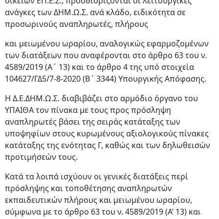
οικείων ΕΠ.Ε.Σ., προσδιορίζονται οι λειτουργικές
ανάγκες των ΔΗΜ.Ω.Σ. ανά κλάδο, ειδικότητα σε
προσωρινούς αναπληρωτές, πλήρους
και μειωμένου ωραρίου, αναλογικώς εφαρμοζομένων
των διατάξεων που αναφέρονται στο άρθρο 63 του ν.
4589/2019 (Α΄ 13) και το άρθρο 4 της υπό στοιχεία
104627/ΓΔ5/7-8-2020 (Β΄ 3344) Υπουργικής Απόφασης.
Η Δ.Ε.ΔΗΜ.Ω.Σ. διαβιβάζει στο αρμόδιο όργανο του
ΥΠΑΙΘΑ τον πίνακα με τους προς πρόσληψη
αναπληρωτές βάσει της σειράς κατάταξης των
υποψηφίων στους κυρωμένους αξιολογικούς πίνακες
κατάταξης της ενότητας Γ, καθώς και των δηλωθεισών
προτιμήσεών τους.
Κατά τα λοιπά ισχύουν οι γενικές διατάξεις περί
πρόσληψης και τοποθέτησης αναπληρωτών
εκπαιδευτικών πλήρους και μειωμένου ωραρίου,
σύμφωνα με το άρθρο 63 του ν. 4589/2019 (Α’ 13) και