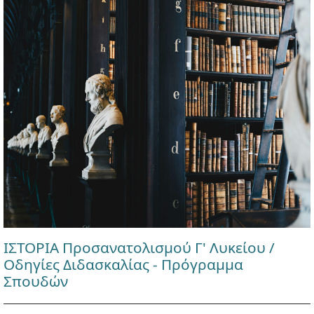
ΙΣΤΟΡΙΑ Προσανατολισμού Γ' Λυκείου /
Οδηγίες Διδασκαλίας - Πρόγραμμα
Σπουδών