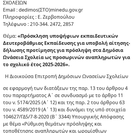
ΣΧΟΛΕΙΩΝ
Email : dedimos(ΣΤΟ)minedu.gov.gr
Πληροφορίες : Ε. Ζερβοπούλου
Τηλέφωνο : 210-344. 2472, 2857
Θέμα:
«Πρόσκληση υποψήφιων εκπαιδευτικών
Δευτεροβάθμιας Εκπαίδευσης για υποβολή αίτησης-
δήλωσης προτίμησης για πρόσληψη στα Δημόσια
Ωνάσεια Σχολεία ως προσωρινών αναπληρωτών για
το σχολικό έτος 2025-2026».
Η Διοικούσα Επιτροπή Δημόσιων Ωνασείων Σχολείων
σε εφαρμογή των διατάξεων της παρ. 13 του άρθρου 4
του παραρτήματος Α΄ σε συνδυασμό με το άρθρο 11
του ν. 5174/2025 (A΄ 12) και της παρ. 2 του άρθρου 63
του ν. 4589/2019 (Α΄ 13) και δυνάμει της υπό στοιχεία
104627/ΓΔ5/7-8-2020 (Β΄ 3344) Υπουργικής Απόφασης
με θέμα «Ρύθμιση θεμάτων πρόσληψης και
τοποθέτησης αναπληρωτών και ωρομίσθιων