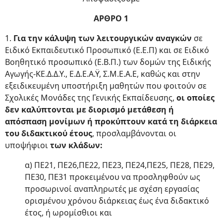
ΑΡΘΡΟ 1
1.
Για την κάλυψη των λειτουργικών αναγκών
σε
Ειδικό Εκπαιδευτικό Προσωπικό (Ε.Ε.Π) και σε Ειδικό
Βοηθητικό προσωπικό (Ε.Β.Π.) των δομών της Ειδικής
Αγωγής-ΚΕ.Δ.Δ.Υ., Ε.Δ.Ε.Α.Ϋ, Σ.Μ.Ε.Α.Ε, καθώς και στην
εξειδικευμένη υποστήριξη μαθητών που φοιτούν σε
Σχολικές Μονάδες της Γενικής Εκπαίδευσης,
οι οποίες
δεν καλύπτονται με διορισμό μετάθεση ή
απόσπαση μονίμων ή προκύπτουν κατά τη διάρκεια
του διδακτικού έτους
, προσλαμβάνονται οι
υποψήφιοι
των κλάδων:
α) ΠΕ21, ΠΕ26,ΠΕ22, ΠΕ23, ΠΕ24,ΠΕ25, ΠΕ28, ΠΕ29,
ΠΕ30, ΠΕ31 προκειμένου να προσληφθούν ως
προσωρινοί αναπληρωτές με σχέση εργασίας
ορισμένου χρόνου διάρκειας έως ένα διδακτικό
έτος, ή ωρομίσθιοι και