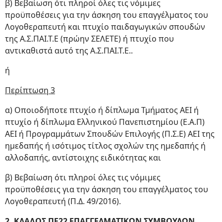
β) Βεβαίωση ότι πληροί όλες τις νόμιμες
προϋποθέσεις για την άσκηση του επαγγέλματος του
Λογοθεραπευτή και πτυχίο παιδαγωγικών σπουδών
της Α.Σ.ΠΑΙ.Τ.Ε (πρώην ΣΕΛΕΤΕ) ή πτυχίο που
αντικαθιστά αυτό της Α.Σ.ΠΑΙ.Τ.Ε..
ή
Περίπτωση 3
α) Οποιοδήποτε πτυχίο ή δίπλωμα Τμήματος ΑΕΙ ή
πτυχίο ή δίπλωμα Ελληνικού Πανεπιστημίου (Ε.Α.Π)
ΑΕΙ ή Προγραμμάτων Σπουδών Επιλογής (Π.Σ.Ε) ΑΕΙ της
ημεδαπής ή ισότιμος τίτλος σχολών της ημεδαπής ή
αλλοδαπής, αντίστοιχης ειδικότητας και
β) Βεβαίωση ότι πληροί όλες τις νόμιμες
προϋποθέσεις για την άσκηση του επαγγέλματος του
Λογοθεραπευτή (Π.Δ. 49/2016).
2. ΚΛΑΔΟΣ ΠΕ22 ΕΠΑΓΓΕΛΜΑΤΙΚΩΝ ΣΥΜΒΟΥΛΩΝ