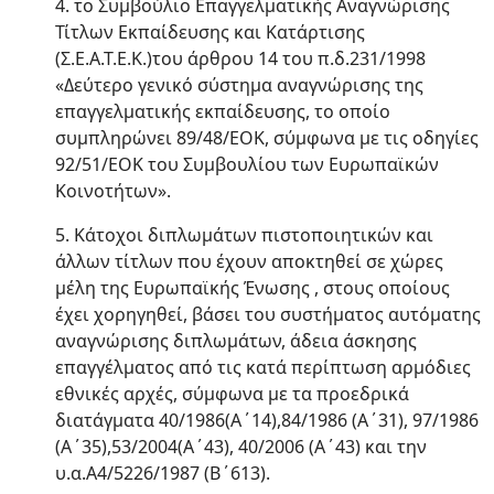
4. το Συμβούλιο Επαγγελματικής Αναγνώρισης
Τίτλων Εκπαίδευσης και Κατάρτισης
(Σ.Ε.Α.Τ.Ε.Κ.)του άρθρου 14 του π.δ.231/1998
«Δεύτερο γενικό σύστημα αναγνώρισης της
επαγγελματικής εκπαίδευσης, το οποίο
συμπληρώνει 89/48/ΕΟΚ, σύμφωνα με τις οδηγίες
92/51/ΕΟΚ του Συμβουλίου των Ευρωπαϊκών
Κοινοτήτων».
5. Κάτοχοι διπλωμάτων πιστοποιητικών και
άλλων τίτλων που έχουν αποκτηθεί σε χώρες
μέλη της Ευρωπαϊκής Ένωσης , στους οποίους
έχει χορηγηθεί, βάσει του συστήματος αυτόματης
αναγνώρισης διπλωμάτων, άδεια άσκησης
επαγγέλματος από τις κατά περίπτωση αρμόδιες
εθνικές αρχές, σύμφωνα με τα προεδρικά
διατάγματα 40/1986(Α΄14),84/1986 (Α΄31), 97/1986
(Α΄35),53/2004(Α΄43), 40/2006 (Α΄43) και την
υ.α.Α4/5226/1987 (Β΄613).