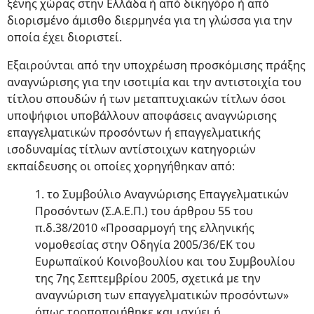
ξένης χώρας στην Ελλάδα ή από δικηγόρο ή από
διορισμένο άμισθο διερμηνέα για τη γλώσσα για την
οποία έχει διοριστεί.
Εξαιρούνται από την υποχρέωση προσκόμισης πράξης
αναγνώρισης για την ισοτιμία και την αντιστοιχία του
τίτλου σπουδών ή των μεταπτυχιακών τίτλων όσοι
υποψήφιοι υποβάλλουν αποφάσεις αναγνώρισης
επαγγελματικών προσόντων ή επαγγελματικής
ισοδυναμίας τίτλων αντίστοιχων κατηγοριών
εκπαίδευσης οι οποίες χορηγήθηκαν από:
1. το Συμβούλιο Αναγνώρισης Επαγγελματικών
Προσόντων (Σ.Α.Ε.Π.) του άρθρου 55 του
π.δ.38/2010 «Προσαρμογή της ελληνικής
νομοθεσίας στην Οδηγία 2005/36/ΕΚ του
Ευρωπαϊκού Κοινοβουλίου και του Συμβουλίου
της 7ης Σεπτεμβρίου 2005, σχετικά με την
αναγνώριση των επαγγελματικών προσόντων»
όπως τροποποιήθηκε και ισχύει ή