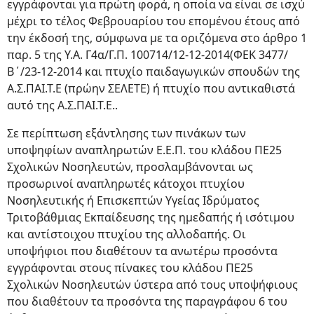
εγγράφονται για πρώτη φορά, η οποία να είναι σε ισχύ
μέχρι το τέλος Φεβρουαρίου του επομένου έτους από
την έκδοσή της, σύμφωνα με τα οριζόμενα στο άρθρο 1
παρ. 5 της Υ.Α. Γ4α/Γ.Π. 100714/12-12-2014(ΦΕΚ 3477/
Β΄/23-12-2014 και πτυχίο παιδαγωγικών σπουδών της
Α.Σ.ΠΑΙ.Τ.Ε (πρώην ΣΕΛΕΤΕ) ή πτυχίο που αντικαθιστά
αυτό της Α.Σ.ΠΑΙ.Τ.Ε..
Σε περίπτωση εξάντλησης των πινάκων των
υποψηφίων αναπληρωτών Ε.Ε.Π. του κλάδου ΠΕ25
Σχολικών Νοσηλευτών, προσλαμβάνονται ως
προσωρινοί αναπληρωτές κάτοχοι πτυχίου
Νοσηλευτικής ή Επισκεπτών Υγείας Ιδρύματος
Τριτοβάθμιας Εκπαίδευσης της ημεδαπής ή ισότιμου
και αντίστοιχου πτυχίου της αλλοδαπής. Οι
υποψήφιοι που διαθέτουν τα ανωτέρω προσόντα
εγγράφονται στους πίνακες του κλάδου ΠΕ25
Σχολικών Νοσηλευτών ύστερα από τους υποψήφιους
που διαθέτουν τα προσόντα της παραγράφου 6 του