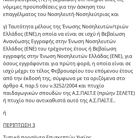
νόμιμες προϋποθέσεις για την άσκηση του
επαγγέλματος του Νοσηλευτή-Νοσηλεύτριας και
γ) Ταυτότητα μέλους της Ένωσης Νοσηλευτών/τριών
Ελλάδος (ΕΝΕ),η οποία να είναι σε ισχύ ή Βεβαίωση
Ανανέωσης Εγγραφής στην Ένωση Νοσηλευτών
Ελλάδος (ΕΝΕ) του τρέχοντος έτους ή Βεβαίωση
εγγραφής στην Ένωση Νοσηλευτών Ελλάδας (ΕΝΕ), για
όσους εγγράφονται για πρώτη φορά, η οποία είναι σε
ισχύ μέχρι το τέλος Φεβρουαρίου του επόμενου έτους
από την έκδοσή της, σύμφωνα με τα οριζόμενα στο
άρθρο 4, παρ.5 του ν.3252/2004 και πτυχίο
παιδαγωγικών σπουδών της Α.Σ.ΠΑΙ.Τ.Ε (πρώην ΣΕΛΕΤΕ)
ή πτυχίο που αντικαθιστά αυτό της Α.Σ.ΠΑΙ.Τ.Ε..
ή
ΠΕΡΙΠΤΩΣΗ 3
Τυπικά προσόντα Επισκεπτών Υγείας