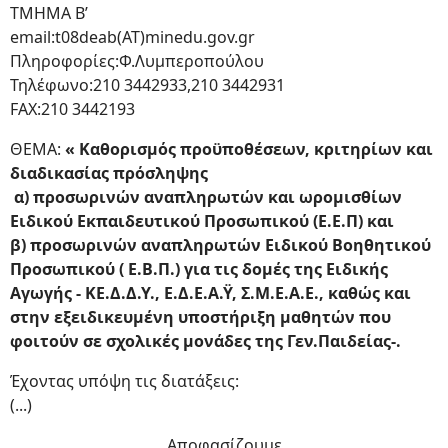
ΤΜΗΜΑ Β’
email:t08deab(ΑΤ)minedu.gov.gr
Πληροφορίες:Φ.Λυμπεροπούλου
Τηλέφωνο:210 3442933,210 3442931
FAX:210 3442193
ΘΕΜΑ:
« Καθορισμός προϋποθέσεων, κριτηρίων και
διαδικασίας πρόσληψης
α) προσωρινών αναπληρωτών και ωρομισθίων
Ειδικού Εκπαιδευτικού Προσωπικού (Ε.Ε.Π) και
β) προσωρινών αναπληρωτών Ειδικού Βοηθητικού
Προσωπικού ( Ε.Β.Π.) για τις δομές της Ειδικής
Αγωγής - ΚΕ.Δ.Δ.Υ., Ε.Δ.Ε.Α.Ϋ, Σ.Μ.Ε.Α.Ε., καθώς και
στην εξειδικευμένη υποστήριξη μαθητών που
φοιτούν σε σχολικές μονάδες της Γεν.Παιδείας-.
Έχοντας υπόψη τις διατάξεις:
(...)
Αποφασίζουμε