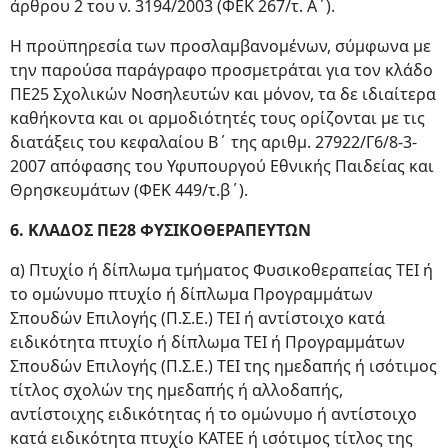
άρθρου 2 του ν. 3194/2003 (ΦΕΚ 267/τ. Α΄).
Η προϋπηρεσία των προσλαμβανομένων, σύμφωνα με
την παρούσα παράγραφο προσμετράται για τον κλάδο
ΠΕ25 Σχολικών Νοσηλευτών και μόνον, τα δε ιδιαίτερα
καθήκοντα και οι αρμοδιότητές τους ορίζονται με τις
διατάξεις του κεφαλαίου Β΄ της αριθμ. 27922/Γ6/8-3-
2007 απόφασης του Υφυπουργού Εθνικής Παιδείας και
Θρησκευμάτων (ΦΕΚ 449/τ.β΄).
6. ΚΛΑΔΟΣ ΠΕ28 ΦΥΣΙΚΟΘΕΡΑΠΕΥΤΩΝ
α) Πτυχίο ή δίπλωμα τμήματος Φυσικοθεραπείας ΤΕΙ ή
το ομώνυμο πτυχίο ή δίπλωμα Προγραμμάτων
Σπουδών Επιλογής (Π.Σ.Ε.) ΤΕΙ ή αντίστοιχο κατά
ειδικότητα πτυχίο ή δίπλωμα ΤΕΙ ή Προγραμμάτων
Σπουδών Επιλογής (Π.Σ.Ε.) ΤΕΙ της ημεδαπής ή ισότιμος
τίτλος σχολών της ημεδαπής ή αλλοδαπής,
αντίστοιχης ειδικότητας ή το ομώνυμο ή αντίστοιχο
κατά ειδικότητα πτυχίο ΚΑΤΕΕ ή ισότιμος τίτλος της