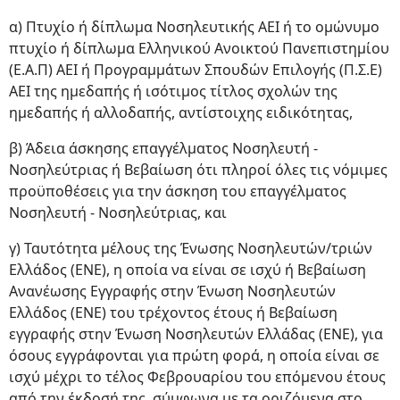
α) Πτυχίο ή δίπλωμα Νοσηλευτικής ΑΕΙ ή το ομώνυμο
πτυχίο ή δίπλωμα Ελληνικού Ανοικτού Πανεπιστημίου
(Ε.Α.Π) ΑΕΙ ή Προγραμμάτων Σπουδών Επιλογής (Π.Σ.Ε)
ΑΕΙ της ημεδαπής ή ισότιμος τίτλος σχολών της
ημεδαπής ή αλλοδαπής, αντίστοιχης ειδικότητας,
β) Άδεια άσκησης επαγγέλματος Νοσηλευτή -
Νοσηλεύτριας ή Βεβαίωση ότι πληροί όλες τις νόμιμες
προϋποθέσεις για την άσκηση του επαγγέλματος
Νοσηλευτή - Νοσηλεύτριας, και
γ) Ταυτότητα μέλους της Ένωσης Νοσηλευτών/τριών
Ελλάδος (ΕΝΕ), η οποία να είναι σε ισχύ ή Βεβαίωση
Ανανέωσης Εγγραφής στην Ένωση Νοσηλευτών
Ελλάδος (ΕΝΕ) του τρέχοντος έτους ή Βεβαίωση
εγγραφής στην Ένωση Νοσηλευτών Ελλάδας (ΕΝΕ), για
όσους εγγράφονται για πρώτη φορά, η οποία είναι σε
ισχύ μέχρι το τέλος Φεβρουαρίου του επόμενου έτους
από την έκδοσή της, σύμφωνα με τα οριζόμενα στο