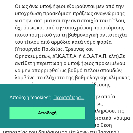
Οι ως άνω υποψήφιοι εξαιρούνται μεν από την
υποχρέωση προσκόμιση πράξεως αναγνώρισης
για την ισοτιμία και την αντιστοιχία του τίτλου,
όχι όμως και από την υποχρέωση προσκόμισης
πιστοποιητικού για τη βαθμολογική αντιστοιχία
του τίτλου από αρμόδιο κατά νόμο φορέα
(Υπουργείο Παιδείας, Έρευνας και
Θρησκευμάτων, ΔΙ.Κ.Α.Τ.Σ.Α. ή Δ.Ο.Α.Τ.Α.Π. κλπ).Σε
αντίθετη περίπτωση ο υποψήφιος προκειμένου
να μην απορριφθεί ως βαθμό τίτλου σπουδών,
λαμβάνει το ελάχιστο της βαθμολογικής κλίμακας
της αντίστοιχης κατηγορίας εκπαίδευσης.
γ) Υπεύθυνη Δήλωση του υποψηφίου στην οποία
Αποδοχή "cookies";
Περισσότερα...
δηλώνεται ότι: επιθυμεί να προσληφθεί ως
αναπληρωτής ή και ωρομίσθιος έχει εκπληρώσει τις
Αποδοχή
στρατιωτικές του υποχρεώσεις ή έχει οριστικά, νόμιμα
απαλλαγεί από αυτές. δεν απολύθηκε από θέση
υπηρεσίας του δημόσιου τομέα λόγω πειθαρχικού