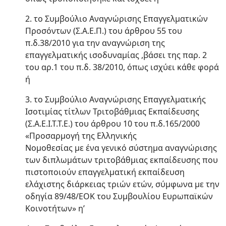
2. το Συμβούλιο Αναγνώρισης Επαγγελματικών
Προσόντων (Σ.Α.Ε.Π.) του άρθρου 55 του
π.δ.38/2010 για την αναγνώριση της
επαγγελματικής ισοδυναμίας ,βάσει της παρ. 2
του αρ.1 του π.δ. 38/2010, όπως ισχύει κάθε φορά
ή
3. το Συμβούλιο Αναγνώρισης Επαγγελματικής
Ισοτιμίας τίτλων Τριτοβάθμιας Εκπαίδευσης
(Σ.Α.Ε.Ι.Τ.Τ.Ε.) του άρθρου 10 του π.δ.165/2000
«Προσαρμογή της Ελληνικής
Νομοθεσίας με ένα γενικό σύστημα αναγνώρισης
των διπλωμάτων τριτοβάθμιας εκπαίδευσης που
πιστοποιούν επαγγελματική εκπαίδευση
ελάχιστης διάρκειας τριών ετών, σύμφωνα με την
οδηγία 89/48/ΕΟΚ του Συμβουλίου Ευρωπαϊκών
Κοινοτήτων» η’