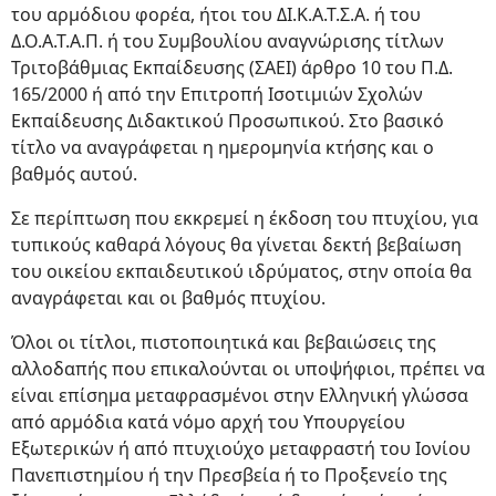
του αρμόδιου φορέα, ήτοι του ΔΙ.Κ.Α.Τ.Σ.Α. ή του
Δ.Ο.Α.Τ.Α.Π. ή του Συμβουλίου αναγνώρισης τίτλων
Τριτοβάθμιας Εκπαίδευσης (ΣΑΕΙ) άρθρο 10 του Π.Δ.
165/2000 ή από την Επιτροπή Ισοτιμιών Σχολών
Εκπαίδευσης Διδακτικού Προσωπικού. Στο βασικό
τίτλο να αναγράφεται η ημερομηνία κτήσης και ο
βαθμός αυτού.
Σε περίπτωση που εκκρεμεί η έκδοση του πτυχίου, για
τυπικούς καθαρά λόγους θα γίνεται δεκτή βεβαίωση
του οικείου εκπαιδευτικού ιδρύματος, στην οποία θα
αναγράφεται και οι βαθμός πτυχίου.
Όλοι οι τίτλοι, πιστοποιητικά και βεβαιώσεις της
αλλοδαπής που επικαλούνται οι υποψήφιοι, πρέπει να
είναι επίσημα μεταφρασμένοι στην Ελληνική γλώσσα
από αρμόδια κατά νόμο αρχή του Υπουργείου
Εξωτερικών ή από πτυχιούχο μεταφραστή του Ιονίου
Πανεπιστημίου ή την Πρεσβεία ή το Προξενείο της