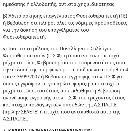
ημεδαπής ή αλλοδαπής, αντίστοιχης ειδικότητας,
β) Άδεια άσκησης επαγγέλματος Φυσικοθεραπευτή (ΤΕ)
ή Βεβαίωση ότι πληροί όλες τις νόμιμες προϋποθέσεις
για την άσκηση του επαγγέλματος του
Φυσικοθεραπευτή,
γ) Ταυτότητα μέλους του Πανελλήνιου Συλλόγου
Φυσιοθεραπευτών (Π.Σ.Φ), η οποία να είναι σε ισχύ
μέχρι το τέλος Φεβρουαρίου του επόμενου έτους από
την έκδοσή της, σύμφωνα με τα οριζόμενα στο άρθρο 4
του ν. 3599/2007 ή Βεβαίωση εγγραφής στον Π.Σ.Φ για
όσους εγγράφονται για πρώτη φορά,η οποία ισχύει
μέχρι το τέλος του έτους που εκδόθηκε ή Βεβαίωση
ανανέωσης εγγραφής στον Π.Σ.Φ. του τρέχοντος έτους
και πτυχίο παιδαγωγικών σπουδών της Α.Σ.ΠΑΙ.Τ.Ε
(πρώην ΣΕΛΕΤΕ) ή πτυχίο που αντικαθιστά αυτό της
Α.Σ.ΠΑΙ.Τ.Ε..
7. ΚΛΑΔΟΣ ΠΕ29 ΕΡΓΑΣΙΟΘΕΡΑΠΕΥΤΩΝ-