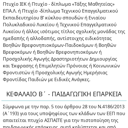
Πτυχίο ΙΕΚ ή Πτυχίο - δίπλωμα «Τάξης Μαθητείας»
ΕΠΑ.Λ. ή Πτυχίο -δίπλωμα Τεχνικού Επαγγελματικού
Εκπαιδευτηρίου Β’ κύκλου σπουδών ή Ενιαίου
Πολυκλαδικού Λυκείου ή Τεχνικού Επαγγελματικού
Λυκείου ή άλλος ισότιμος τίτλος σχολικής μονάδας της
ημεδαπής ή αλλοδαπής, αντίστοιχης ειδικότητας
Βοηθών Βρεφονηπιοκόμων-Παιδοκόμων ή Βοηθών
Βρεφοκόμων ή Βοηθών Βρεφονηπιοκόμων ή
Προσχολικής Αγωγής Δραστηριοτήτων Δημιουργίας
και Έκφρασης ή Επιμελητών Πρόνοιας ή Κοινωνικών
Φροντιστών ή Προσχολικής Αγωγής Ημερήσιας
Φροντίδας Παιδιών με Ειδικές Ανάγκες.
ΚΕΦΑΛΑΙΟ Β΄ - ΠΑΙΔΑΓΩΓΙΚΗ ΕΠΑΡΚΕΙΑ
Σύμφωνα με την παρ. 5 του άρθρου 28 του Ν.4186/2013
(Α΄193) για τους υποψηφίους των κλάδων των ΕΕΠ που
απαιτείται πτυχίο ΑΣΠΑΙΤΕ για την πιστοποίηση της
παιδαγωγικής επάρκειας ,αυτή καλύπτεται και από