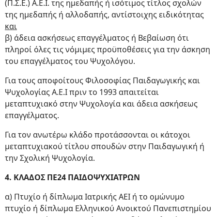
(Π.Σ.Ε.) Α.Ε.Ι. της ημεδαπής ή ισότιμος τίτλος σχολών
της ημεδαπής ή αλλοδαπής, αντίστοιχης ειδικότητας
και
β) άδεια ασκήσεως επαγγέλματος ή Βεβαίωση ότι
πληροί όλες τις νόμιμες προϋποθέσεις για την άσκηση
του επαγγέλματος του Ψυχολόγου.
Για τους αποφοίτους Φιλοσοφίας Παιδαγωγικής και
Ψυχολογίας Α.Ε.Ι πριν το 1993 απαιτείται
μεταπτυχιακό στην Ψυχολογία και άδεια ασκήσεως
επαγγέλματος.
Για τον ανωτέρω κλάδο προτάσσονται οι κάτοχοι
μεταπτυχιακού τίτλου σπουδών στην Παιδαγωγική ή
την Σχολική Ψυχολογία.
4. ΚΛΑΔΟΣ ΠΕ24 ΠΑΙΔΟΨΥΧΙΑΤΡΩΝ
α) Πτυχίο ή δίπλωμα Ιατρικής ΑΕΙ ή το ομώνυμο
πτυχίο ή δίπλωμα Ελληνικού Ανοικτού Πανεπιστημίου