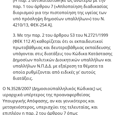
[Η παρ. 2 αντικαταστάθηκε ως ανωτέρω με την
παρ. 1 του άρθρου 7 («Απλοποίηση διαδικασίας
διορισμού για την πιστοποίηση της υγείας των
υπό πρόσληψη δημοσίων υπαλλήλων») του Ν.
4210/13, ΦΕΚ-254 Α].
3. Με την παρ. 2 του άρθρου 53 του Ν.2721/1999
(ΦΕΚ 112 Α’) καθορίζεται ότι οι εκπαιδευτικοί
πρωτοβάθμιας και δευτεροβάθμιας εκπαίδευσης
υπάγονται στις διατάξεις του Κώδικα Κατάστασης
Δημοσίων πολιτικών Διοικητικών υπαλλήλων και
υπαλλήλων Ν.Π.Δ.Δ. με εξαίρεση τα θέματα τα
οποία ρυθμίζονται από ειδικές γι’ αυτούς
διατάξεις.
Ο Ν.3528/2007 (Δημοσιοϋπαλληλικός Κώδικας) ως
ιεραρχικά υπέρτερος της προαναφερθείσας
Υπουργικής Απόφασης, αν και γενικότερος και
μεταγενέστερος, υπερισχύει της τελευταίας, και
επιπλέον η παρ. 2 του άρθρου 7 όπως