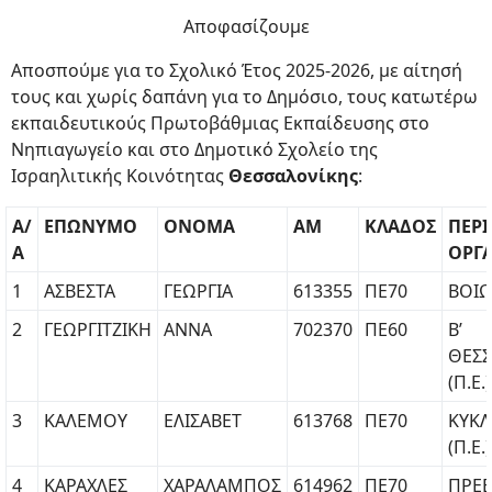
Αποφασίζουμε
Αποσπούμε για το Σχολικό Έτος 2025-2026, με αίτησή
τους και χωρίς δαπάνη για το Δημόσιο, τους κατωτέρω
εκπαιδευτικούς Πρωτοβάθμιας Εκπαίδευσης στο
Νηπιαγωγείο και στο Δημοτικό Σχολείο της
Ισραηλιτικής Κοινότητας
Θεσσαλονίκης
:
Α/
ΕΠΩΝΥΜΟ
ΟΝΟΜΑ
ΑΜ
ΚΛΑΔΟΣ
ΠΕΡ
Α
ΟΡΓ
1
ΑΣΒΕΣΤΑ
ΓΕΩΡΓΙΑ
613355
ΠΕ70
ΒΟΙΩΤ
2
ΓΕΩΡΓΙΤΖΙΚΗ
ΑΝΝΑ
702370
ΠΕ60
Β’
ΘΕΣ
(Π.Ε.)
3
ΚΑΛΕΜΟΥ
ΕΛΙΣΑΒΕΤ
613768
ΠΕ70
ΚΥΚ
(Π.Ε.)
4
ΚΑΡΑΧΛΕΣ
ΧΑΡΑΛΑΜΠΟΣ
614962
ΠΕ70
ΠΡΕΒ