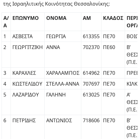
της Ισραηλιτικής Κοινότητας Θεσσαλονίκης:
Α/
ΕΠΩΝΥΜΟ
ΟΝΟΜΑ
ΑΜ
ΚΛΑΔΟΣ
ΠΕΡ
Α
ΟΡΓ
1
ΑΣΒΕΣΤΑ
ΓΕΩΡΓΙΑ
613355
ΠΕ70
ΒΟΙΩΤ
2
ΓΕΩΡΓΙΤΖΙΚΗ
ΑΝΝΑ
702370
ΠΕ60
Β’
ΘΕΣ
(Π.Ε.)
3
ΚΑΡΑΧΛΕΣ
ΧΑΡΑΛΑΜΠΟΣ
614962
ΠΕ70
ΠΡΕΒ
4
ΚΩΣΤΕΛΙΔΟΥ
ΣΤΕΛΛΑ-ΑΝΝΑ
707697
ΠΕ70
ΚΙΛΚΙ
5
ΛΑΖΑΡΙΔΟΥ
ΓΑΛΗΝΗ
613025
ΠΕ70
Α’
ΘΕΣ
(Π.Ε.)
6
ΠΕΤΡΙΔΗΣ
ΑΝΤΩΝΙΟΣ
718606
ΠΕ70
Β’
ΘΕΣ
(Π.Ε.)