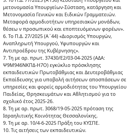
5. Το Π.Δ. 77/2023 (Α’130) «Σύσταση Υπουργείου και
μετονομασία Υπουργείων-Σύσταση, κατάργηση και
Μετονομασία Γενικών και Ειδικών Γραμματειών.
Μεταφορά αρμοδιοτήτων υπηρεσιακών μονάδων,
θέσεω ν προσωπικού και εποπτευόμενων φορέων».
6. Το Π.Δ. 27/2025 (Α΄44) «Διορισμός Υπουργών,
Αναπληρωτή Υπουργού, Υφυπουργών και
Αντιπροέδρου της Κυβέρνησης».
7. Τη με αρ. πρωτ. 37430/Ε2/03-04-2025 (ΑΔΑ:
Ψ9Μ946ΝΚΠΔ-Η7Ο) εγκύκλιο πρόσκλησης
εκπαιδευτικών Πρωτοβάθμιας και Δευτεροβάθμιας
Εκπαίδευσης για υποβολή αιτήσεων αποσπάσεων σε
υπηρεσίες και φορείς αρμοδιότητας του Υπουργείου
Παιδείας, Θρησκευμάτων και Αθλητισμού για το
σχολικό έτος 2025-26.
8. Τη με αρ. πρωτ. 3068/19-05-2025 πρόταση της
Ισραηλιτικής Κοινότητας Θεσσαλονίκης.
9. Τη με αρ. 10/4-6-2025 Πράξη του ΚΥΣΠΕ.
10. Τις αιτήσεις των εκπαιδευτικών.