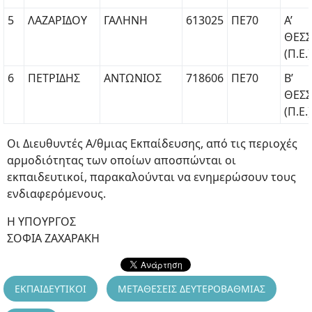
5
ΛΑΖΑΡΙΔΟΥ
ΓΑΛΗΝΗ
613025
ΠΕ70
Α’
ΘΕΣ
(Π.Ε.)
6
ΠΕΤΡΙΔΗΣ
ΑΝΤΩΝΙΟΣ
718606
ΠΕ70
Β’
ΘΕΣ
(Π.Ε.)
Οι Διευθυντές Α/θμιας Εκπαίδευσης, από τις περιοχές
αρμοδιότητας των οποίων αποσπώνται οι
εκπαιδευτικοί, παρακαλούνται να ενημερώσουν τους
ενδιαφερόμενους.
Η ΥΠΟΥΡΓΟΣ
ΣΟΦΙΑ ΖΑΧΑΡΑΚΗ
ΕΚΠΑΙΔΕΥΤΙΚΟΙ
ΜΕΤΑΘΕΣΕΙΣ ΔΕΥΤΕΡΟΒΑΘΜΙΑΣ