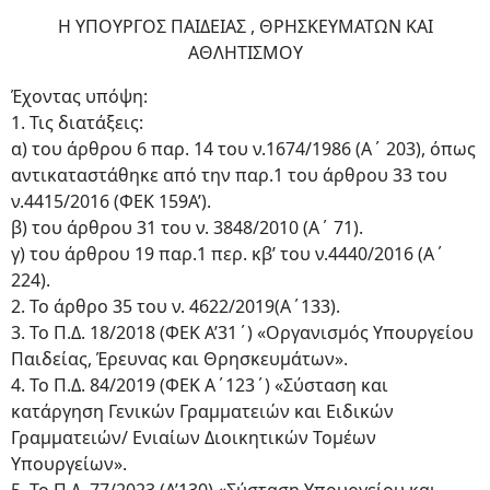
Η ΥΠΟΥΡΓΟΣ ΠΑΙΔΕΙΑΣ , ΘΡΗΣΚΕΥΜΑΤΩΝ ΚΑΙ
ΑΘΛΗΤΙΣΜΟΥ
Έχοντας υπόψη:
1. Τις διατάξεις:
α) του άρθρου 6 παρ. 14 του ν.1674/1986 (Α΄ 203), όπως
αντικαταστάθηκε από την παρ.1 του άρθρου 33 του
ν.4415/2016 (ΦΕΚ 159Α’).
β) του άρθρου 31 του ν. 3848/2010 (Α΄ 71).
γ) του άρθρου 19 παρ.1 περ. κβ’ του ν.4440/2016 (Α΄
224).
2. Το άρθρο 35 του ν. 4622/2019(Α΄133).
3. Το Π.Δ. 18/2018 (ΦΕΚ Α’31΄) «Οργανισμός Υπουργείου
Παιδείας, Έρευνας και Θρησκευμάτων».
4. Το Π.Δ. 84/2019 (ΦΕΚ Α΄123΄) «Σύσταση και
κατάργηση Γενικών Γραμματειών και Ειδικών
Γραμματειών/ Ενιαίων Διοικητικών Τομέων
Υπουργείων».