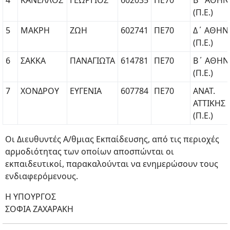
4
ΚΑΝΕΛΛΟΣ
ΓΕΩΡΓΙΟΣ
602035
ΠΕ70
Β΄ ΑΘΗΝ
(Π.Ε.)
5
ΜΑΚΡΗ
ΖΩΗ
602741
ΠΕ70
Δ΄ ΑΘΗΝ
(Π.Ε.)
6
ΣΑΚΚΑ
ΠΑΝΑΓΙΩΤΑ
614781
ΠΕ70
Β΄ ΑΘΗΝ
(Π.Ε.)
7
ΧΟΝΔΡΟΥ
ΕΥΓΕΝΙΑ
607784
ΠΕ70
ΑΝΑΤ.
ΑΤΤΙΚΗΣ
(Π.Ε.)
Οι Διευθυντές Α/θμιας Εκπαίδευσης, από τις περιοχές
αρμοδιότητας των οποίων αποσπώνται οι
εκπαιδευτικοί, παρακαλούνται να ενημερώσουν τους
ενδιαφερόμενους.
Η ΥΠΟΥΡΓΟΣ
ΣΟΦΙΑ ΖΑΧΑΡΑΚΗ