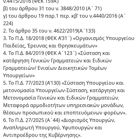
ν.4415/2016 (ΦΕΚ 159Α’)
β) του άρθρου 31 του ν. 3848/2010 (Α΄ 71)
γ) του άρθρου 19 παρ.1 περ. κβ’ του ν.4440/2016 (Α΄
224)
2. Το άρθρο 35 του ν. 4622/2019(Α΄133)
3. Το Π.Δ. 18/2018 (ΦΕΚ Α’31΄) «Οργανισμός Υπουργείου
Παιδείας, Έρευνας και Θρησκευμάτων»
4. Το Π.Δ. 84/2019 (ΦΕΚ Α΄123΄) «Σύσταση και
κατάργηση Γενικών Γραμματειών και Ειδικών
Γραμματειών/ Ενιαίων Διοικητικών Τομέων
Υπουργείων»
5. Το Π.Δ. 77/2023 (Α’130) «Σύσταση Υπουργείου και
μετονομασία Υπουργείων-Σύσταση, κατάργηση και
Μετονομασία Γενικών και Ειδικών Γραμματειών.
Μεταφορά αρμοδιοτήτων υπηρεσιακών μονάδων,
θέσεων προσωπικού και εποπτευόμενων φορέων».
6. Το Π.Δ. 27/2025 (Α΄44) «Διορισμός Υπουργών,
Αναπληρωτή Υπουργού, Υφυπουργών και
Αντιπροέδρου της Κυβέρνησης».