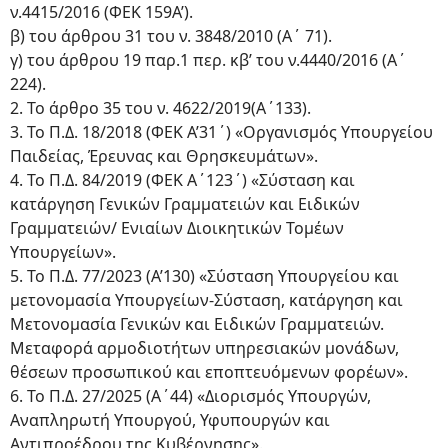
ν.4415/2016 (ΦΕΚ 159Α’).
β) του άρθρου 31 του ν. 3848/2010 (Α΄ 71).
γ) του άρθρου 19 παρ.1 περ. κβ’ του ν.4440/2016 (Α΄
224).
2. Το άρθρο 35 του ν. 4622/2019(Α΄133).
3. Το Π.Δ. 18/2018 (ΦΕΚ Α’31΄) «Οργανισμός Υπουργείου
Παιδείας, Έρευνας και Θρησκευμάτων».
4. Το Π.Δ. 84/2019 (ΦΕΚ Α΄123΄) «Σύσταση και
κατάργηση Γενικών Γραμματειών και Ειδικών
Γραμματειών/ Ενιαίων Διοικητικών Τομέων
Υπουργείων».
5. Το Π.Δ. 77/2023 (Α’130) «Σύσταση Υπουργείου και
μετονομασία Υπουργείων-Σύσταση, κατάργηση και
Μετονομασία Γενικών και Ειδικών Γραμματειών.
Μεταφορά αρμοδιοτήτων υπηρεσιακών μονάδων,
θέσεων προσωπικού και εποπτευόμενων φορέων».
6. Το Π.Δ. 27/2025 (Α΄44) «Διορισμός Υπουργών,
Αναπληρωτή Υπουργού, Υφυπουργών και
Αντιπροέδρου της Κυβέρνησης».