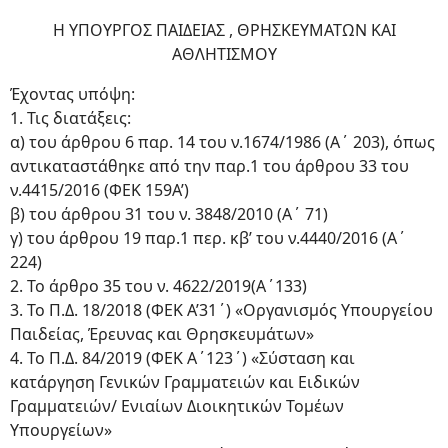
Η ΥΠΟΥΡΓΟΣ ΠΑΙΔΕΙΑΣ , ΘΡΗΣΚΕΥΜΑΤΩΝ ΚΑΙ
ΑΘΛΗΤΙΣΜΟΥ
Έχοντας υπόψη:
1. Τις διατάξεις:
α) του άρθρου 6 παρ. 14 του ν.1674/1986 (Α΄ 203), όπως
αντικαταστάθηκε από την παρ.1 του άρθρου 33 του
ν.4415/2016 (ΦΕΚ 159Α’)
β) του άρθρου 31 του ν. 3848/2010 (Α΄ 71)
γ) του άρθρου 19 παρ.1 περ. κβ’ του ν.4440/2016 (Α΄
224)
2. Το άρθρο 35 του ν. 4622/2019(Α΄133)
3. Το Π.Δ. 18/2018 (ΦΕΚ Α’31΄) «Οργανισμός Υπουργείου
Παιδείας, Έρευνας και Θρησκευμάτων»
4. Το Π.Δ. 84/2019 (ΦΕΚ Α΄123΄) «Σύσταση και
κατάργηση Γενικών Γραμματειών και Ειδικών
Γραμματειών/ Ενιαίων Διοικητικών Τομέων
Υπουργείων»