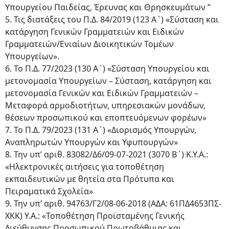
Υπουργείου Παιδείας, Έρευνας και Θρησκευμάτων ”
5. Τις διατάξεις του Π.Δ. 84/2019 (123 Α΄) «Σύσταση και
κατάργηση Γενικών Γραμματειών και Ειδικών
Γραμματειών/Ενιαίων Διοικητικών Τομέων
Υπουργείων».
6. Το Π.Δ. 77/2023 (130 Α΄) «Σύσταση Υπουργείου και
μετονομασία Υπουργείων – Σύσταση, κατάργηση και
μετονομασία Γενικών και Ειδικών Γραμματειών –
Μεταφορά αρμοδιοτήτων, υπηρεσιακών μονάδων,
θέσεων προσωπικού και εποπτευόμενων φορέων»
7. Το Π.Δ. 79/2023 (131 Α΄) «Διορισμός Υπουργών,
Αναπληρωτών Υπουργών και Υφυπουργών»
8. Την υπ’ αριθ. 83082/Δ6/09-07-2021 (3070 Β΄) Κ.Υ.Α.:
«Ηλεκτρονικές αιτήσεις για τοποθέτηση
εκπαιδευτικών με θητεία στα Πρότυπα και
Πειραματικά Σχολεία»
9. Την υπ’ αριθ. 94763/Γ2/08-06-2018 (ΑΔΑ: 61ΠΔ4653ΠΣ-
ΧΚΚ) Υ.Α.: «Τοποθέτηση Προϊσταμένης Γενικής
Διεύθυνσης Προσωπικού Πρωτοβάθμιας και