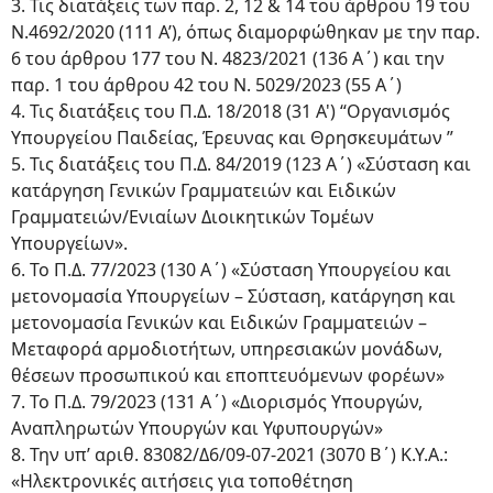
3. Τις διατάξεις των παρ. 2, 12 & 14 του άρθρου 19 του
Ν.4692/2020 (111 Α’), όπως διαμορφώθηκαν με την παρ.
6 του άρθρου 177 του Ν. 4823/2021 (136 Α΄) και την
παρ. 1 του άρθρου 42 του Ν. 5029/2023 (55 Α΄)
4. Τις διατάξεις του Π.Δ. 18/2018 (31 Α') “Οργανισμός
Υπουργείου Παιδείας, Έρευνας και Θρησκευμάτων ”
5. Τις διατάξεις του Π.Δ. 84/2019 (123 Α΄) «Σύσταση και
κατάργηση Γενικών Γραμματειών και Ειδικών
Γραμματειών/Ενιαίων Διοικητικών Τομέων
Υπουργείων».
6. Το Π.Δ. 77/2023 (130 Α΄) «Σύσταση Υπουργείου και
μετονομασία Υπουργείων – Σύσταση, κατάργηση και
μετονομασία Γενικών και Ειδικών Γραμματειών –
Μεταφορά αρμοδιοτήτων, υπηρεσιακών μονάδων,
θέσεων προσωπικού και εποπτευόμενων φορέων»
7. Το Π.Δ. 79/2023 (131 Α΄) «Διορισμός Υπουργών,
Αναπληρωτών Υπουργών και Υφυπουργών»
8. Την υπ’ αριθ. 83082/Δ6/09-07-2021 (3070 Β΄) Κ.Υ.Α.:
«Ηλεκτρονικές αιτήσεις για τοποθέτηση