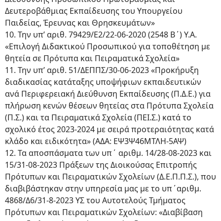
Δευτεροβάθμιας Εκπαίδευσης του Υπουργείου
Παιδείας, Έρευνας και Θρησκευμάτων»
10. Την υπ’ αριθ. 79429/Ε2/22-06-2020 (2548 Β΄) Υ.Α.
«Επιλογή Διδακτικού Προσωπικού για τοποθέτηση με
θητεία σε Πρότυπα και Πειραματικά Σχολεία»
11. Την υπ’ αριθ. 51/ΔΕΠΠΣ/30-06-2023 «Προκήρυξη
διαδικασίας κατάταξης υποψήφιων εκπαιδευτικών
ανά Περιφερειακή Διεύθυνση Εκπαίδευσης (Π.Δ.Ε.) για
πλήρωση κενών θέσεων θητείας στα Πρότυπα Σχολεία
(Π.Σ.) και τα Πειραματικά Σχολεία (ΠΕΙ.Σ.) κατά το
σχολικό έτος 2023-2024 με σειρά προτεραιότητας κατά
κλάδο και ειδικότητα» (ΑΔΑ: ΕΨ3Ψ46ΜΤΛΗ-5ΑΨ)
12. Τα αποσπάσματα των υπ΄ αριθμ. 14/28-08-2023 και
15/31-08-2023 Πράξεων της Διοικούσας Επιτροπής
Πρότυπων και Πειραματικών Σχολείων (Δ.Ε.Π.Π.Σ.), που
διαβιβάστηκαν στην υπηρεσία μας με το υπ΄αριθμ.
4868/Δ6/31-8-2023 ΥΣ του Αυτοτελούς Τμήματος
Πρότυπων και Πειραματικών Σχολείων: «Διαβίβαση