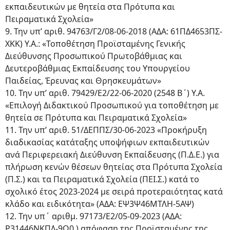
εκπαιδευτικών με θητεία στα Πρότυπα και
Πειραματικά Σχολεία»
9. Την υπ’ αριθ. 94763/Γ2/08-06-2018 (ΑΔΑ: 61ΠΔ4653ΠΣ-
ΧΚΚ) Υ.Α.: «Τοποθέτηση Προϊσταμένης Γενικής
Διεύθυνσης Προσωπικού Πρωτοβάθμιας και
Δευτεροβάθμιας Εκπαίδευσης του Υπουργείου
Παιδείας, Έρευνας και Θρησκευμάτων»
10. Την υπ’ αριθ. 79429/Ε2/22-06-2020 (2548 Β΄) Υ.Α.
«Επιλογή Διδακτικού Προσωπικού για τοποθέτηση με
θητεία σε Πρότυπα και Πειραματικά Σχολεία»
11. Την υπ’ αριθ. 51/ΔΕΠΠΣ/30-06-2023 «Προκήρυξη
διαδικασίας κατάταξης υποψήφιων εκπαιδευτικών
ανά Περιφερειακή Διεύθυνση Εκπαίδευσης (Π.Δ.Ε.) για
πλήρωση κενών θέσεων θητείας στα Πρότυπα Σχολεία
(Π.Σ.) και τα Πειραματικά Σχολεία (ΠΕΙ.Σ.) κατά το
σχολικό έτος 2023-2024 με σειρά προτεραιότητας κατά
κλάδο και ειδικότητα» (ΑΔΑ: ΕΨ3Ψ46ΜΤΛΗ-5ΑΨ)
12. Την υπ΄ αριθμ. 97173/Ε2/05-09-2023 (ΑΔΑ:
Ρ31446ΝΚΠΔ-9Ω0 ) απόφαση της Προϊσταμένης της