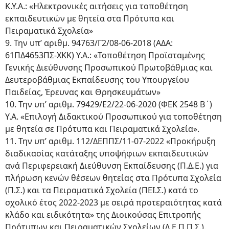
Κ.Υ.Α.: «Ηλεκτρονικές αιτήσεις για τοποθέτηση
εκπαιδευτικών με θητεία στα Πρότυπα και
Πειραματικά Σχολεία»
9. Την υπ’ αριθμ. 94763/Γ2/08-06-2018 (ΑΔΑ:
61ΠΔ4653ΠΣ-ΧΚΚ) Υ.Α.: «Τοποθέτηση Προϊσταμένης
Γενικής Διεύθυνσης Προσωπικού Πρωτοβάθμιας και
Δευτεροβάθμιας Εκπαίδευσης του Υπουργείου
Παιδείας, Έρευνας και Θρησκευμάτων»
10. Την υπ’ αριθμ. 79429/Ε2/22-06-2020 (ΦΕΚ 2548 Β΄)
Υ.Α. «Επιλογή Διδακτικού Προσωπικού για τοποθέτηση
με θητεία σε Πρότυπα και Πειραματικά Σχολεία».
11. Την υπ’ αριθμ. 112/ΔΕΠΠΣ/11-07-2022 «Προκήρυξη
διαδικασίας κατάταξης υποψήφιων εκπαιδευτικών
ανά Περιφερειακή Διεύθυνση Εκπαίδευσης (Π.Δ.Ε.) για
πλήρωση κενών θέσεων θητείας στα Πρότυπα Σχολεία
(Π.Σ.) και τα Πειραματικά Σχολεία (ΠΕΙ.Σ.) κατά το
σχολικό έτος 2022-2023 με σειρά προτεραιότητας κατά
κλάδο και ειδικότητα» της Διοικούσας Επιτροπής
Πρότυπων και Πειραματικών Σχολείων (Δ.Ε.Π.Π.Σ.).