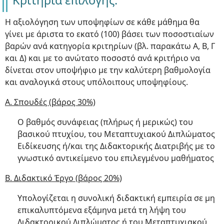
Κριτήρια επιλογής:
Η αξιολόγηση των υποψηφίων σε κάθε μάθημα θα
γίνει με άριστα το εκατό (100) βάσει των ποσοστιαίων
βαρών ανά κατηγορία κριτηρίων (βλ. παρακάτω Α, Β, Γ
και Δ) και με το ανώτατο ποσοστό ανά κριτήριο να
δίνεται στον υποψήφιο με την καλύτερη βαθμολογία
και αναλογικά στους υπόλοιπους υποψηφίους.
Α. Σπουδές (βάρος 30%)
Ο βαθμός συνάφειας (πλήρως ή μερικώς) του
βασικού πτυχίου, του Μεταπτυχιακού Διπλώματος
Ειδίκευσης ή/και της Διδακτορικής Διατριβής με το
γνωστικό αντικείμενο του επιλεγμένου μαθήματος
Β. Διδακτικό Έργο (βάρος 20%)
Υπολογίζεται η συνολική διδακτική εμπειρία σε μη
επικαλυπτόμενα εξάμηνα μετά τη λήψη του
Διδακτορικού Διπλώματος ή του Μεταπτυχιακού