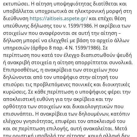
εκτυπώσει. Η αίτηση υποψηφιότητας διατίθεται και
υποβάλλεται υποχρεωτικά σε ηλεκτρονική μορφή στη
διεύθυνση
https://aitiseis.aspete.gr/
και επέχει θέση
υπεύθυνης δήλωσης του ν. 1599/1986. Η ακρίβεια των
στοιχείων που αναφέρονται σε αυτή την αίτηση –
δήλωση μπορεί να ελεγχθεί με βάση το αρχείο άλλων
υπηρεσιών (άρθρο 8 παρ. 4 Ν. 1599/1986). Σε
περίπτωση που κατά τον έλεγχο διαπιστωθούν ψευδή
ή ανακριβή στοιχεία η αίτηση απορρίπτεται συνολικά.
Επιπροσθέτως, η ανακρίβεια των στοιχείων ̟που
δηλώνονται από τον υποψήφιο στην αίτησή του
επισύρει τις προβλεπόμενες ποινικές και διοικητικές
κυρώσεις. Σε κάθε ̟περίπτωση ο υποψήφιος φέρει την
αποκλειστική ευθύνη για την ακρίβεια και την
ορθότητα των στοιχείων και δικαιολογητικών που
επισυνάπτει. Η ανακρίβεια των δηλουμένων, κατόπιν
ελέγχου γνησιότητας, επιφέρει τον αποκλεισμό του
και σε ̟περίπτωση επιλογής, αυτή ανακαλείται. Μετά
την οριστική υποβολή της αίτησης, καμιά αλλαγή δεν