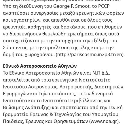
Υπό τη διεύθυνση του George F. Smoot, το PCCP
αναπτύσσει συνεργασίες μεταξύ ερευνητικών φορέων
και εργαστηρίων, και απευθύνεται σε όλους τους
ερευνητές, καθηγητές και δασκάλους, που επιθυμούν
να διερευνήσουν θεμελιώδη ερωτήματα, όπως αυτά
που σχετίζονται με την απαρχή και την εξέλιξη του
Σύμπαντος, με την προέλευση της ύλης και με την
δομή του χωροχρόνου. (http://pariscosmo.in2p3.fr/en).
Εθνικό Αστεροσκοπείο Αθηνών
Το Εθνικό Αστεροσκοπείο Αθηνών είναι Ν.Π.Δ.Δ.,
αποτελείται από τρία ερευνητικά Ινστιτούτα (το
Ινστιτούτο Αστρονομίας, Αστροφυσικής, Διαστημικών
Εφαρμογών και Τηλεπισκόπισης, το Γεωδυναμικό
Ινστιτούτο και το Ινστιτούτο Περιβάλλοντος και
Βιώσιμης Ανάπτυξης) και εποπτεύεται από την Γενική
Γραμματεία Έρευνας & Τεχνολογίας του Υπουργείου
Παιδείας, Έρευνας και Θρησκευμάτων (www.noa.gr).