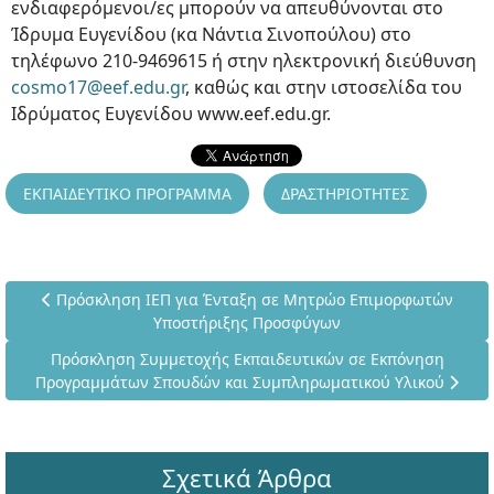
ενδιαφερόμενοι/ες μπορούν να απευθύνονται στο
Ίδρυμα Ευγενίδου (κα Νάντια Σινοπούλου) στο
τηλέφωνο 210-9469615 ή στην ηλεκτρονική διεύθυνση
cosmo17@eef.edu.gr
, καθώς και στην ιστοσελίδα του
Ιδρύματος Ευγενίδου www.eef.edu.gr.
ΕΚΠΑΙΔΕΥΤΙΚΟ ΠΡΟΓΡΑΜΜΑ
ΔΡΑΣΤΗΡΙΟΤΗΤΕΣ
Προηγούμενο άρθρο: Πρόσκληση ΙΕΠ για Ένταξη σε Μητρώ
Πρόσκληση ΙΕΠ για Ένταξη σε Μητρώο Επιμορφωτών
Υποστήριξης Προσφύγων
Επόμενο άρθρο: Πρόσκληση Συμμετοχής Εκπαιδευτικών σε
Πρόσκληση Συμμετοχής Εκπαιδευτικών σε Εκπόνηση
Προγραμμάτων Σπουδών και Συμπληρωματικού Υλικού
Σχετικά Άρθρα